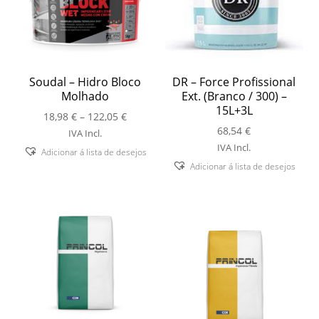
Soudal – Hidro Bloco
DR – Force Profissional
Molhado
Ext. (Branco / 300) –
15L+3L
Price
18,98
€
–
122,05
€
range:
68,54
€
IVA Incl.
18,98 €
IVA Incl.
Adicionar á lista de desejos
through
Adicionar á lista de desejos
122,05 €