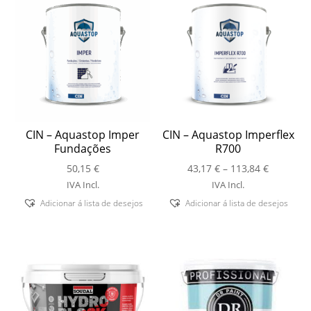
CIN – Aquastop Imper
CIN – Aquastop Imperflex
Fundações
R700
Price
50,15
€
43,17
€
–
113,84
€
range:
IVA Incl.
IVA Incl.
43,17 €
Adicionar á lista de desejos
Adicionar á lista de desejos
through
113,84 €