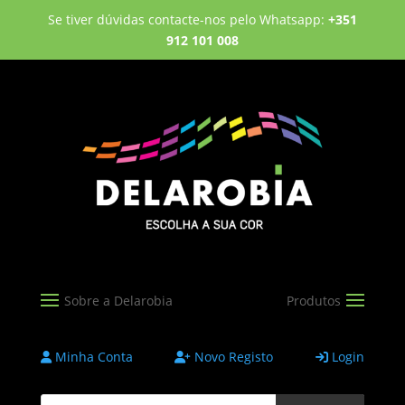
Se tiver dúvidas contacte-nos pelo Whatsapp:
+351
912 101 008
Minha Conta
Novo Registo
Login
Products