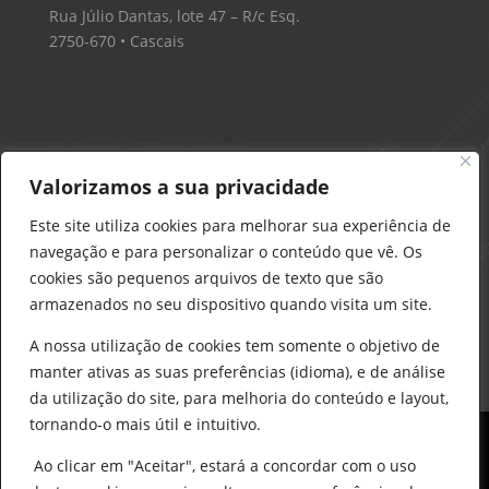
Rua Júlio Dantas, lote 47 – R/c Esq.
2750-670 • Cascais
Delarobia – Construção
912 441 514
Valorizamos a sua privacidade
construcao@delarobia.pt
Este site utiliza cookies para melhorar sua experiência de
R. António Andrade, 1171
navegação e para personalizar o conteúdo que vê. Os
2820-287 • Charneca de Caparica
cookies são pequenos arquivos de texto que são
armazenados no seu dispositivo quando visita um site.
Products
search
PESQUISAR
A nossa utilização de cookies tem somente o objetivo de
manter ativas as suas preferências (idioma), e de análise
da utilização do site, para melhoria do conteúdo e layout,
tornando-o mais útil e intuitivo.
Ao clicar em "Aceitar", estará a concordar com o uso