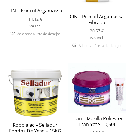
CIN – Princol Argamassa
CIN – Princol Argamassa
14,42
€
Fibrada
IVA Incl.
20,57
€
Adicionar á lista de desejos
IVA Incl.
Adicionar á lista de desejos
Titan – Masilla Poliester
Titan Yate – 0,50L
Robbialac – Selladur
Fondos De Yeso – 15KG