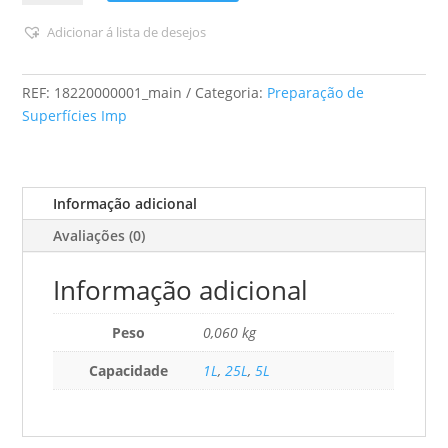
CIN
-
Adicionar á lista de desejos
Polyprep
Descontaminante
REF:
18220000001_main
Categoria:
Preparação de
Artibiose
Superfícies Imp
Informação adicional
Avaliações (0)
Informação adicional
Peso
0,060 kg
Capacidade
1L
,
25L
,
5L