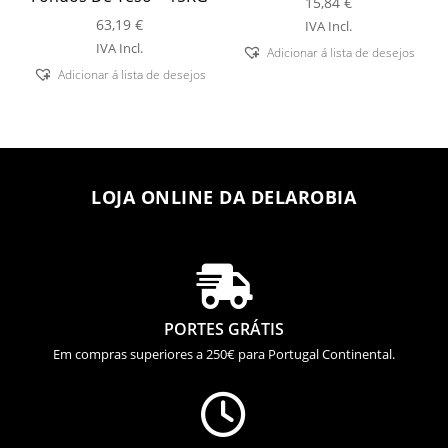
15,84
€
63,19
€
IVA Incl.
IVA Incl.
Adicionar á lista de desejos
Adicionar á lista de desejos
LOJA ONLINE DA DELAROBIA

PORTES GRÁTIS
Em compras superiores a 250€ para Portugal Continental.
