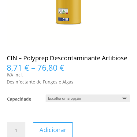
CIN – Polyprep Descontaminante Artibiose
Price
8,71
€
–
76,80
€
range:
IVA Incl.
8,71 €
Desinfectante de Fungos e Algas
through
76,80 €
Capacidade
Quantidade
Adicionar
de