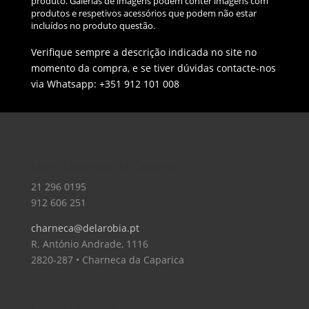
produto. Galerias de imagens podem conter imagens com
produtos e respetivos acessórios que podem não estar
incluídos no produto questão.
Verifique sempre a descrição indicada no site no
momento da compra, e se tiver dúvidas contacte-nos
via Whatsapp: +351 912 101 008
Loja – Charneca da Caparica
21 296 0195
912 606 251
charneca@delarobia.pt
R. António Andrade, 1116
2820-287 • Charneca da Caparica