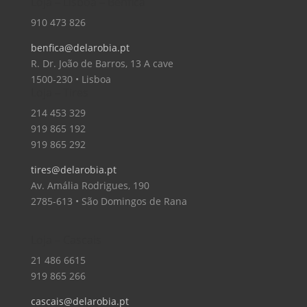
Loja – Lisboa – Benfica
910 473 826
benfica@delarobia.pt
R. Dr. João de Barros, 13 A cave
1500-230 • Lisboa
Loja – Tires
214 453 329
919 865 192
919 865 292
tires@delarobia.pt
Av. Amália Rodrigues, 190
2785-613 • São Domingos de Rana
Loja – Cascais
21 486 6615
919 865 266
cascais@delarobia.pt