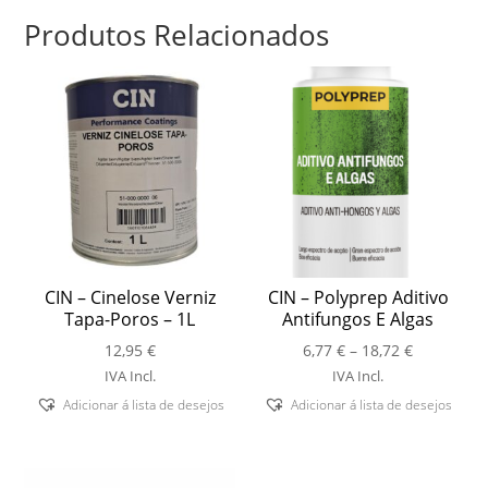
Produtos Relacionados
CIN – Cinelose Verniz
CIN – Polyprep Aditivo
Tapa-Poros – 1L
Antifungos E Algas
Price
12,95
€
6,77
€
–
18,72
€
range:
IVA Incl.
IVA Incl.
6,77 €
Adicionar á lista de desejos
Adicionar á lista de desejos
through
18,72 €