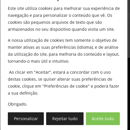
construcao@delarobia.pt
Este site utiliza cookies para melhorar sua experiência de
R. António Andrade, 1171
navegação e para personalizar o conteúdo que vê. Os
2820-287 • Charneca de Caparica
cookies são pequenos arquivos de texto que são
armazenados no seu dispositivo quando visita um site.
Products
search
PESQUISAR
A nossa utilização de cookies tem somente o objetivo de
manter ativas as suas preferências (idioma), e de análise
da utilização do site, para melhoria do conteúdo e layout,
tornando-o mais útil e intuitivo.
Ao clicar em "Aceitar", estará a concordar com o uso
destas cookies, se quiser alterar suas preferências de
cookie, clique em "Preferências de cookie" e poderá fazer
0
© All Copyright 2025 by Delarobia.pt
a sua definição.
Desenvolvidor por:
Tecnologias Imaginadas
Obrigado.
Personalizar
Rejeitar tudo
Aceite tudo