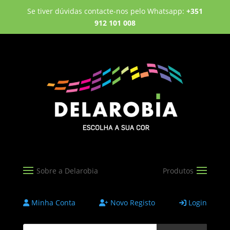
Se tiver dúvidas contacte-nos pelo Whatsapp:
+351
912 101 008
Minha Conta
Novo Registo
Login
Products