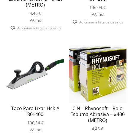
(METRO)
136,04
€
4,46
€
IVA Incl.
IVA Incl.
Adicionar á lista de desejos
Adicionar á lista de desejos
Taco Para Lixar Hsk-A
CIN – Rhynosoft – Rolo
80×400
Espuma Abrasiva – #400
(METRO)
190,34
€
4,46
€
IVA Incl.