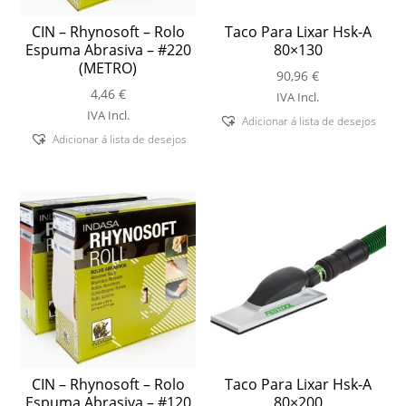
CIN – Rhynosoft – Rolo
Taco Para Lixar Hsk-A
Espuma Abrasiva – #220
80×130
(METRO)
90,96
€
4,46
€
IVA Incl.
IVA Incl.
Adicionar á lista de desejos
Adicionar á lista de desejos
CIN – Rhynosoft – Rolo
Taco Para Lixar Hsk-A
Espuma Abrasiva – #120
80×200