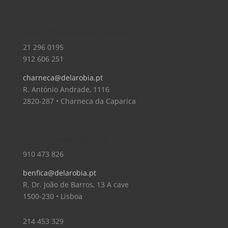
Loja – Charneca da Caparica
21 296 0195
912 606 251
charneca@delarobia.pt
R. António Andrade, 1116
2820-287 • Charneca da Caparica
Loja – Lisboa – Benfica
910 473 826
benfica@delarobia.pt
R. Dr. João de Barros, 13 A cave
1500-230 • Lisboa
Loja – Tires
214 453 329