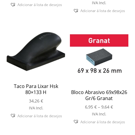
IVA Incl.
Adicionar á lista de desejos
Adicionar á lista de desejos
Taco Para Lixar Hsk
80×133 H
Bloco Abrasivo 69x98x26
Gr/6 Granat
34,26
€
Price
6,95
€
–
9,64
€
IVA Incl.
range:
IVA Incl.
Adicionar á lista de desejos
6,95 €
Adicionar á lista de desejos
through
9,64 €