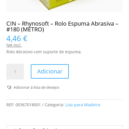
CIN – Rhynosoft – Rolo Espuma Abrasiva –
#180 (METRO)
4,46
€
IVA Incl.
Rolo Abrasivo com suporte de espuma.
Quantidade
Adicionar
de
CIN
-
Adicionar á lista de desejos
Rhynosoft
-
REF:
00367018001
Categoria:
Lixa para Madeira
Rolo
Espuma
Abrasiva
-