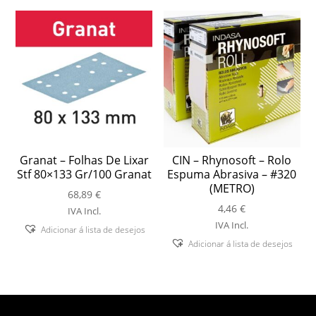
Granat – Folhas De Lixar
CIN – Rhynosoft – Rolo
Stf 80×133 Gr/100 Granat
Espuma Abrasiva – #320
(METRO)
68,89
€
4,46
€
IVA Incl.
IVA Incl.
Adicionar á lista de desejos
Adicionar á lista de desejos