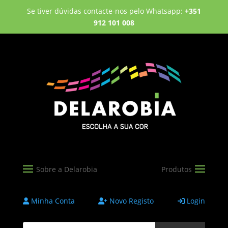
Se tiver dúvidas contacte-nos pelo Whatsapp:
+351
912 101 008
Minha Conta
Novo Registo
Login
Products