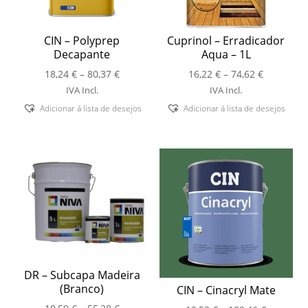
CIN – Polyprep
Cuprinol – Erradicador
Decapante
Aqua – 1L
Price
Price
18,24
€
–
80,37
€
16,22
€
–
74,62
€
range:
range:
IVA Incl.
IVA Incl.
18,24 €
16,22 €
Adicionar á lista de desejos
Adicionar á lista de desejos
through
through
80,37 €
74,62 €
DR – Subcapa Madeira
(Branco)
CIN – Cinacryl Mate
Price