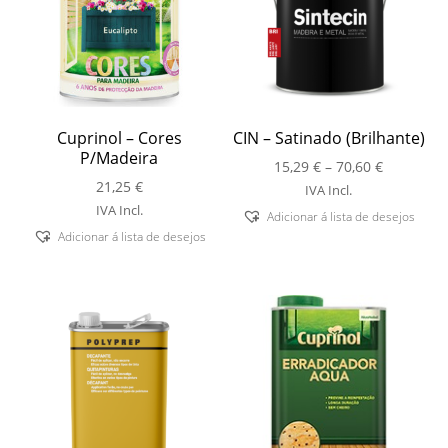
Cuprinol – Cores
CIN – Satinado (Brilhante)
P/Madeira
Price
15,29
€
–
70,60
€
21,25
€
range:
IVA Incl.
15,29 €
IVA Incl.
Adicionar á lista de desejos
through
Adicionar á lista de desejos
70,60 €