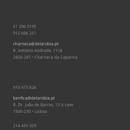
Loja – Charneca da Caparica
21 296 0195
912 606 251
charneca@delarobia.pt
R. António Andrade, 1116
2820-287 • Charneca da Caparica
Loja – Lisboa – Benfica
910 473 826
benfica@delarobia.pt
R. Dr. João de Barros, 13 A cave
1500-230 • Lisboa
Loja – Tires
214 453 329