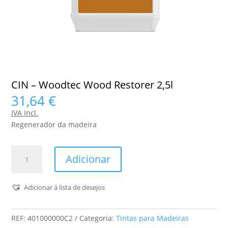
CIN – Woodtec Wood Restorer 2,5l
31,64
€
IVA Incl.
Regenerador da madeira
Quantidade
Adicionar
de
CIN
-
Adicionar á lista de desejos
Woodtec
Wood
REF:
401000000C2
Categoria:
Tintas para Madeiras
Restorer