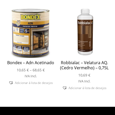
70,60 €
Bondex – Adn Acetinado
Robbialac – Velatura AQ.
(Cedro Vermelho) – 0,75L
Price
10,65
€
–
68,65
€
range:
10,69
€
IVA Incl.
10,65 €
IVA Incl.
Adicionar á lista de desejos
through
Adicionar á lista de desejos
68,65 €