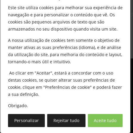
construcao@delarobia.pt
Este site utiliza cookies para melhorar sua experiência de
R. António Andrade, 1171
navegação e para personalizar o conteúdo que vê. Os
2820-287 • Charneca de Caparica
cookies são pequenos arquivos de texto que são
armazenados no seu dispositivo quando visita um site.
Products
search
PESQUISAR
A nossa utilização de cookies tem somente o objetivo de
manter ativas as suas preferências (idioma), e de análise
da utilização do site, para melhoria do conteúdo e layout,
tornando-o mais útil e intuitivo.
Ao clicar em "Aceitar", estará a concordar com o uso
destas cookies, se quiser alterar suas preferências de
cookie, clique em "Preferências de cookie" e poderá fazer
0
© All Copyright 2025 by Delarobia.pt
a sua definição.
Desenvolvidor por:
Tecnologias Imaginadas
Obrigado.
Personalizar
Rejeitar tudo
Aceite tudo