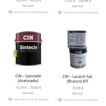
10,59
€
–
55,28
€
Price
12,53
€
–
189,46
€
range:
range:
IVA Incl.
IVA Incl.
10,59 €
12,53 €
Adicionar á lista de desejos
Adicionar á lista de desejos
through
through
55,28 €
189,46 €
CIN – Satinado
CIN – Lacacin Sat.
(Acetinado)
(Branco) KIT
Price
15,29
€
–
70,60
€
73,09
€
range:
IVA Incl.
IVA Incl.
15,29 €
Adicionar á lista de desejos
Adicionar á lista de desejos
through