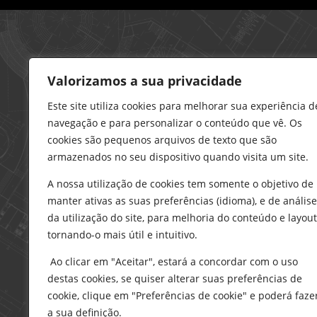
Loja – Charneca da Caparica
Valorizamos a sua privacidade
21 296 0195
912 606 251
Este site utiliza cookies para melhorar sua experiência d
navegação e para personalizar o conteúdo que vê. Os
charneca@delarobia.pt
cookies são pequenos arquivos de texto que são
R. António Andrade, 1116
armazenados no seu dispositivo quando visita um site.
2820-287 • Charneca da Caparica
A nossa utilização de cookies tem somente o objetivo de
Loja – Tires
manter ativas as suas preferências (idioma), e de análise
214 453 329
da utilização do site, para melhoria do conteúdo e layout
919 865 192
tornando-o mais útil e intuitivo.
919 865 292
Ao clicar em "Aceitar", estará a concordar com o uso
tires@delarobia.pt
destas cookies, se quiser alterar suas preferências de
Av. Amália Rodrigues, 190
cookie, clique em "Preferências de cookie" e poderá faze
2785-613 • São Domingos de Rana
a sua definição.