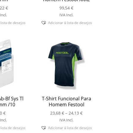
,22
€
99,54
€
Incl.
IVA Incl.
 lista de desejos
Adicionar á lista de desejos
b-Bf Sys Tl
T-Shirt Funcional Para
mm /10
Homem Festool
Price
00
€
23,68
€
–
24,13
€
range:
Incl.
IVA Incl.
23,68 €
 lista de desejos
Adicionar á lista de desejos
through