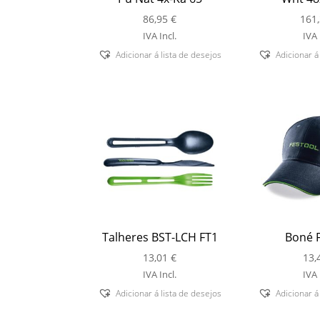
86,95
€
161
IVA Incl.
IVA 
Adicionar á lista de desejos
Adicionar á
Talheres BST-LCH FT1
Boné F
13,01
€
13,
IVA Incl.
IVA 
Adicionar á lista de desejos
Adicionar á