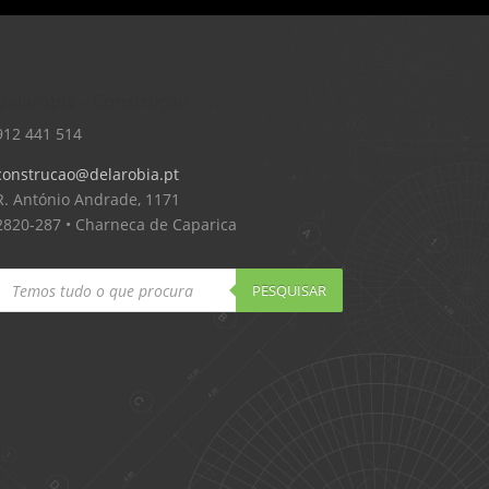
Delarobia – Construção
912 441 514
construcao@delarobia.pt
R. António Andrade, 1171
2820-287 • Charneca de Caparica
Products
search
PESQUISAR