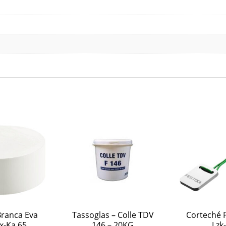
Branca Eva
Tassoglas – Colle TDV
Corteché P
x-Ka 65
146 – 20KG
Lzk