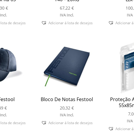
,30
€
67,22
€
100
Incl.
IVA Incl.
IVA 
 lista de desejos
Adicionar á lista de desejos
Adicionar á
estool
Bloco De Notas Festool
Proteção A
55x85
49
€
20,32
€
7,
Incl.
IVA Incl.
IVA 
 lista de desejos
Adicionar á lista de desejos
Adicionar á