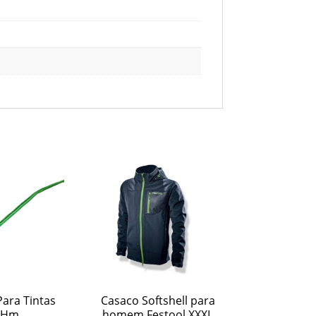
ara Tintas
Casaco Softshell para
-Hm
homem Festool XXXL