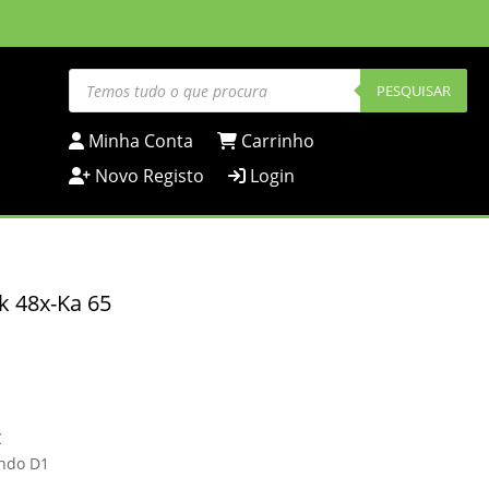
Products
search
PESQUISAR
Minha Conta
Carrinho
Novo Registo
Login
k 48x-Ka 65
C
ndo D1