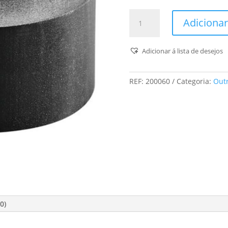
Quantidade
Adicionar
de
Cola
Eva
Adicionar á lista de desejos
Preta
Eva
REF:
200060
Categoria:
Out
Blk
48x-
Ka
65
0)