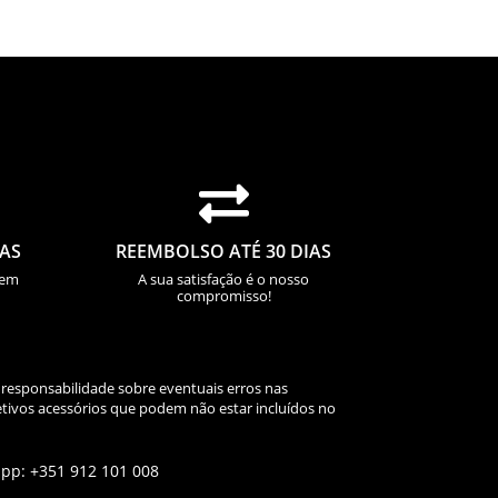
24,13 €

IAS
REEMBOLSO ATÉ 30 DIAS
sem
A sua satisfação é o nosso
compromisso!
 responsabilidade sobre eventuais erros nas
tivos acessórios que podem não estar incluídos no
app: +351 912 101 008