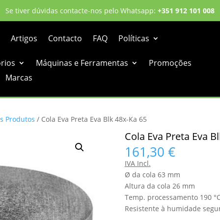
Se tiver dúvidas contacte-nos pelo Whatsapp:
+351 912 101 008
Artigos
Contacto
FAQ
Políticas
órios
Máquinas e Ferramentas
Promoções
Marcas
s Produtos
/ Cola Eva Preta Eva Blk 48x-Ka 65
Cola Eva Preta Eva Bl
161,30
€
IVA Incl.
Ø da cola 63 mm
Altura da cola 26 mm
Temp. processamento 190 °
Resistente à humidade segu