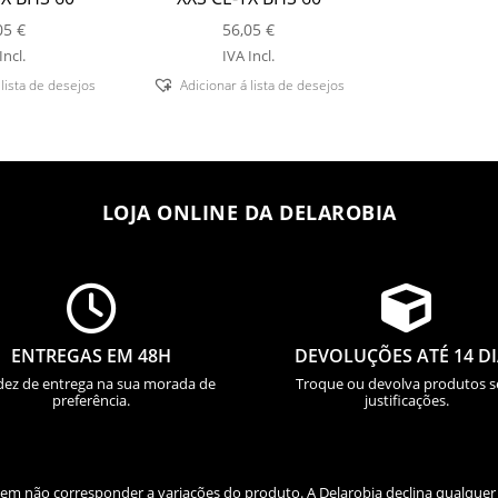
05
€
56,05
€
Incl.
IVA Incl.
 lista de desejos
Adicionar á lista de desejos
LOJA ONLINE DA DELAROBIA


ENTREGAS EM 48H
DEVOLUÇÕES ATÉ 14 D
dez de entrega na sua morada de
Troque ou devolva produtos 
preferência.
justificações.
odem não corresponder a variações do produto. A Delarobia declina qualquer