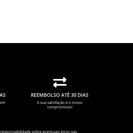

IAS
REEMBOLSO ATÉ 30 DIAS
sem
A sua satisfação é o nosso
compromisso!
 responsabilidade sobre eventuais erros nas