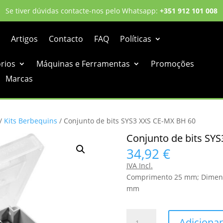
Se tiver dúvidas contacte-nos pelo Whatsapp:
+351 912 101 008
Artigos
Contacto
FAQ
Políticas
órios
Máquinas e Ferramentas
Promoções
Marcas
/
Kits Berbequins
/ Conjunto de bits SYS3 XXS CE-MX BH 60
Conjunto de bits SY
34,92
€
IVA Incl.
Comprimento 25 mm; Dimensõe
mm
Quantidade
Adicionar