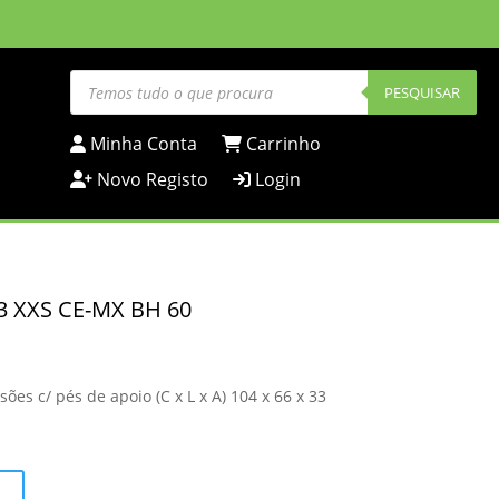
Products
search
PESQUISAR
Minha Conta
Carrinho
Novo Registo
Login
S3 XXS CE-MX BH 60
s c/ pés de apoio (C x L x A) 104 x 66 x 33