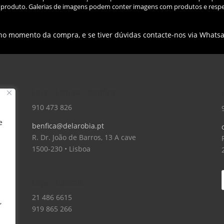
do produto. Galerias de imagens podem conter imagens com produtos e respe
 no momento da compra, e se tiver dúvidas contacte-nos via Whats
Loja – Lisboa – Benfica
910 473 826
e
benfica@delarobia.pt
R. Dr. João de Barros, 13 A cave
1500-230 • Lisboa
Loja – Cascais
21 486 6615
,
919 865 266