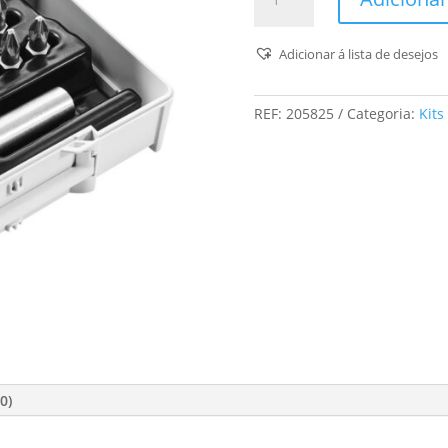
de
Conjunto
de
Adicionar á lista de desejos
bits
SYS3
REF:
205825
Categoria:
Kits
XXS
CE-
MX
BH
60
0)