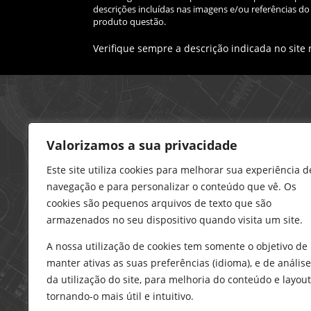
descrições incluídas nas imagens e/ou referências 
produto questão.
Verifique sempre a descrição indicada no site
Loja – Charneca da Caparica
Valorizamos a sua privacidade
21 296 0195
912 606 251
Este site utiliza cookies para melhorar sua experiência d
navegação e para personalizar o conteúdo que vê. Os
charneca@delarobia.pt
cookies são pequenos arquivos de texto que são
R. António Andrade, 1116
armazenados no seu dispositivo quando visita um site.
2820-287 • Charneca da Caparica
A nossa utilização de cookies tem somente o objetivo de
Loja – Tires
manter ativas as suas preferências (idioma), e de análise
214 453 329
da utilização do site, para melhoria do conteúdo e layout
919 865 192
tornando-o mais útil e intuitivo.
919 865 292