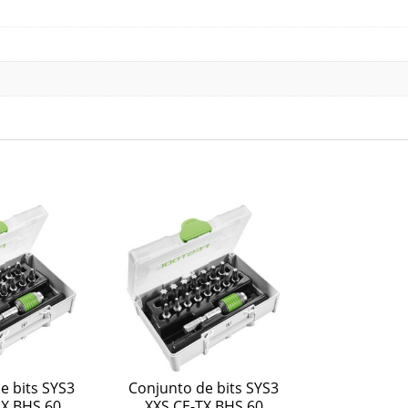
e bits SYS3
Conjunto de bits SYS3
X BHS 60
XXS CE-TX BHS 60