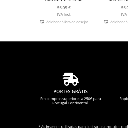
56,05
€
56,
IVA Incl.
IVA 
Adicionar á lista de desejos
Adicionar á

PORTES GRÁTIS
Em compras superiores a 250€ para
Rapi
Portugal Continental.
* As imagens utilizadas para ilustrar os produtos p