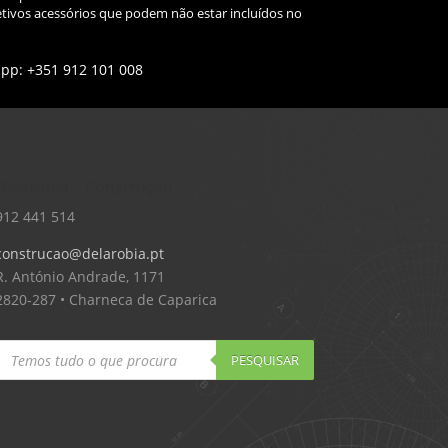
tivos acessórios que podem não estar incluídos no
app: +351 912 101 008
Delarobia – Construção
912 441 514
construcao@delarobia.pt
R. António Andrade, 1171
2820-287 • Charneca de Caparica
Products
search
PESQUISAR