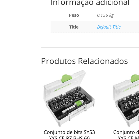
Informação adicional
Peso
0,156 kg
Title
Default Title
Produtos Relacionados
Conjunto de bits SYS3
Conjunto d
XXS CE-PZ BHS 60
XXS CE-M