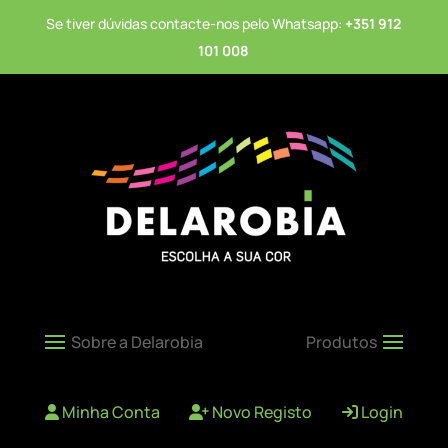
Se tiver dúvidas contacte-nos pelo Whatsapp:
+351 912
101 008
Minha Conta
Novo Registo
Login