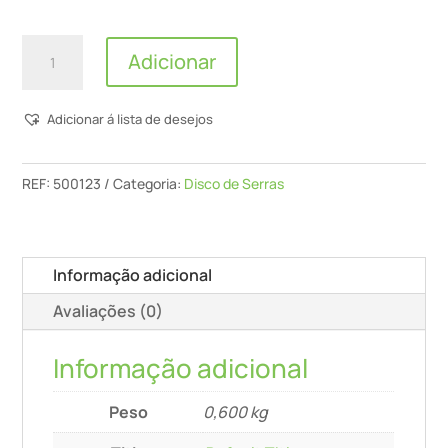
Quantidade
Adicionar
de
Disco
Adicionar á lista de desejos
De
Serra
Especial
REF:
500123
Categoria:
Disco de Serras
216x2,3x30
Wz/Fa60
Informação adicional
Avaliações (0)
Informação adicional
Peso
0,600 kg