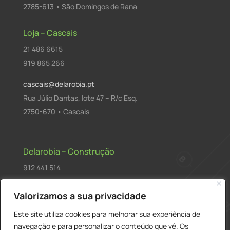
2785-613 • São Domingos de Rana
Loja – Cascais
21 486 6615
919 865 266
cascais@delarobia.pt
Rua Júlio Dantas, lote 47 – R/c Esq.
2750-670 • Cascais
Delarobia – Construção
912 441 514
construcao@delarobia.pt
Valorizamos a sua privacidade
R. António Andrade, 1171
Este site utiliza cookies para melhorar sua experiência de
2820-287 • Charneca de Caparica
navegação e para personalizar o conteúdo que vê. Os