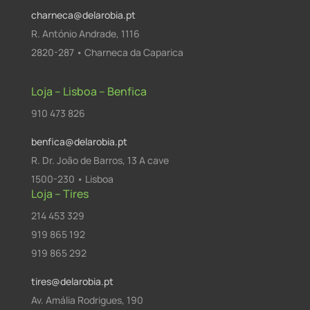
charneca@delarobia.pt
R. António Andrade, 1116
2820-287 • Charneca da Caparica
Loja – Lisboa – Benfica
910 473 826
benfica@delarobia.pt
R. Dr. João de Barros, 13 A cave
1500-230 • Lisboa
Loja – Tires
214 453 329
919 865 192
919 865 292
tires@delarobia.pt
Av. Amália Rodrigues, 190