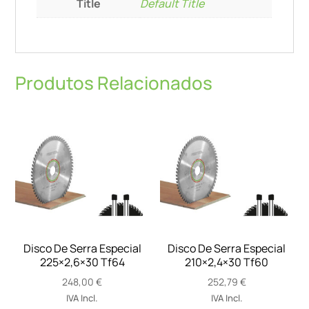
Title
Default Title
Produtos Relacionados
Disco De Serra Especial
Disco De Serra Especial
225×2,6×30 Tf64
210×2,4×30 Tf60
248,00
€
252,79
€
IVA Incl.
IVA Incl.