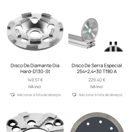
Disco De Diamante Dia
Disco De Serra Especial
Hard-D130-St
254×2,4×30 Tf80 A
149,57
€
229,40
€
IVA Incl.
IVA Incl.
Adicionar á lista de desejos
Adicionar á lista de desejos