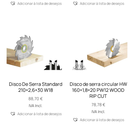
Adicionar á lista de desejos
Adicionar á lista de desejos
Disco De Serra Standard
Disco de serra circular HW
210×2,6×30 W18
160×1,8×20 PW12 WOOD
RIP CUT
88,70
€
78,78
€
IVA Incl.
IVA Incl.
Adicionar á lista de desejos
Adicionar á lista de desejos