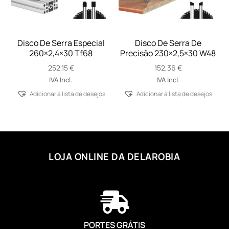
Disco De Serra Especial
Disco De Serra De
260×2,4×30 Tf68
Precisão 230×2,5×30 W48
252,15
€
152,36
€
IVA Incl.
IVA Incl.
Adicionar á lista de desejos
Adicionar á lista de desejos
LOJA ONLINE DA DELAROBIA

PORTES GRÁTIS