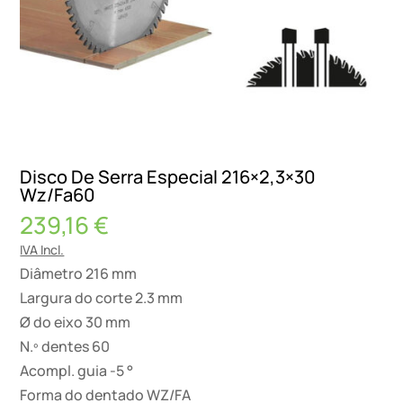
Disco De Serra Especial 216×2,3×30
Wz/Fa60
239,16
€
IVA Incl.
Diâmetro 216 mm
Largura do corte 2.3 mm
Ø do eixo 30 mm
N.º dentes 60
Acompl. guia -5 °
Forma do dentado WZ/FA