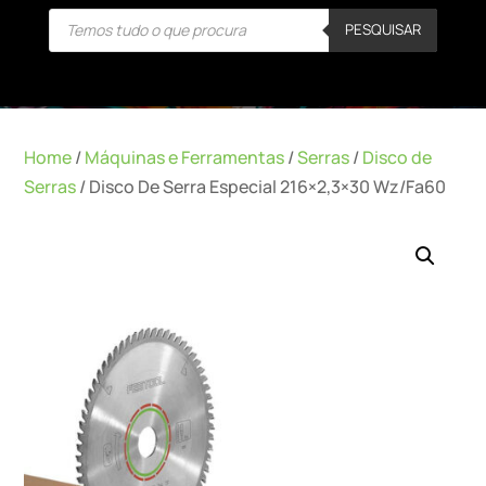
Products
PESQUISAR
search
Home
/
Máquinas e Ferramentas
/
Serras
/
Disco de
Serras
/ Disco De Serra Especial 216×2,3×30 Wz/Fa60