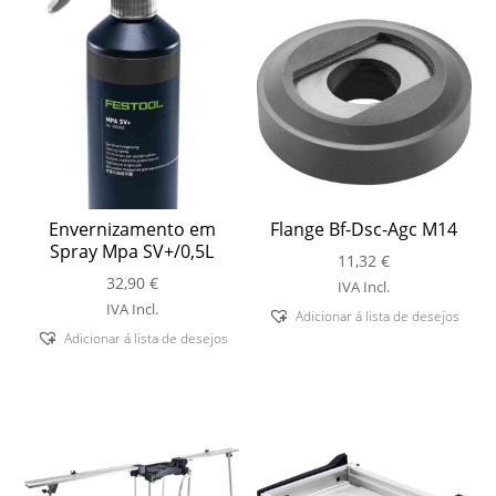
Envernizamento em
Flange Bf-Dsc-Agc M14
Spray Mpa SV+/0,5L
11,32
€
32,90
€
IVA Incl.
IVA Incl.
Adicionar á lista de desejos
Adicionar á lista de desejos