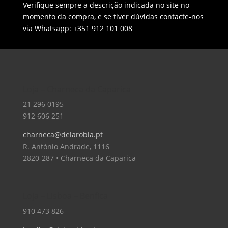
Verifique sempre a descrição indicada no site no
momento da compra, e se tiver dúvidas contacte-nos
via Whatsapp: +351 912 101 008
Loja – Charneca da Caparica
21 296 0195
912 606 251
charneca@delarobia.pt
R. António Andrade, 1116
2820-287 • Charneca da Caparica
Loja – Lisboa – Benfica
910 473 826