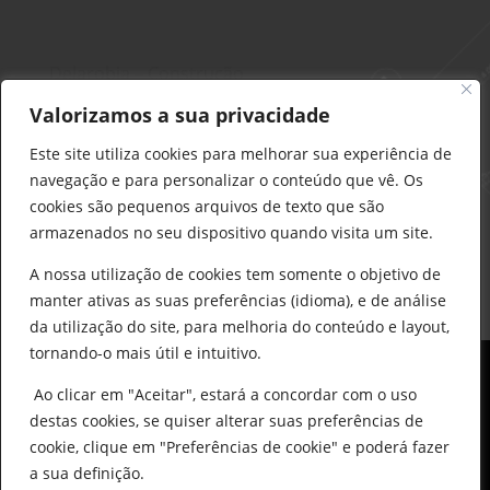
Delarobia – Construção
912 441 514
Valorizamos a sua privacidade
construcao@delarobia.pt
Este site utiliza cookies para melhorar sua experiência de
R. António Andrade, 1171
navegação e para personalizar o conteúdo que vê. Os
2820-287 • Charneca de Caparica
cookies são pequenos arquivos de texto que são
armazenados no seu dispositivo quando visita um site.
Products
search
PESQUISAR
A nossa utilização de cookies tem somente o objetivo de
manter ativas as suas preferências (idioma), e de análise
da utilização do site, para melhoria do conteúdo e layout,
tornando-o mais útil e intuitivo.
Ao clicar em "Aceitar", estará a concordar com o uso
destas cookies, se quiser alterar suas preferências de
cookie, clique em "Preferências de cookie" e poderá fazer
0
© All Copyright 2025 by Delarobia.pt
a sua definição.