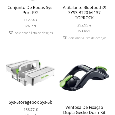
Conjunto De Rodas Sys-
Altifalante Bluetooth®
Port R/2
SYS3 BT20 M 137
TOPROCK
112,84
€
292,95
€
IVA Incl.
IVA Incl.
Adicionar á lista de desejos
Adicionar á lista de desejos
Sys-Storagebox Sys-Sb
Ventosa De Fixação
138,77
€
Dupla Gecko Dosh-Kit