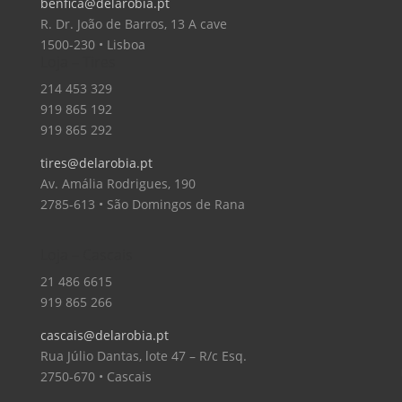
benfica@delarobia.pt
R. Dr. João de Barros, 13 A cave
1500-230 • Lisboa
Loja – Tires
214 453 329
919 865 192
919 865 292
tires@delarobia.pt
Av. Amália Rodrigues, 190
2785-613 • São Domingos de Rana
Loja – Cascais
21 486 6615
919 865 266
cascais@delarobia.pt
Rua Júlio Dantas, lote 47 – R/c Esq.
2750-670 • Cascais