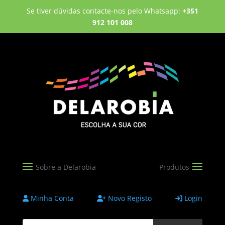
Se tiver dúvidas contacte-nos pelo Whatsapp:
+351
912 101 008
Minha Conta
Novo Registo
Login
Products