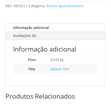
Para
REF:
492521
Categoria:
Brocas Aparafusadora
Furos
Transversais
Qls
D
Informação adicional
5-
Avaliações (0)
15
Ce
Informação adicional
Peso
0,030 kg
Title
Default Title
Produtos Relacionados