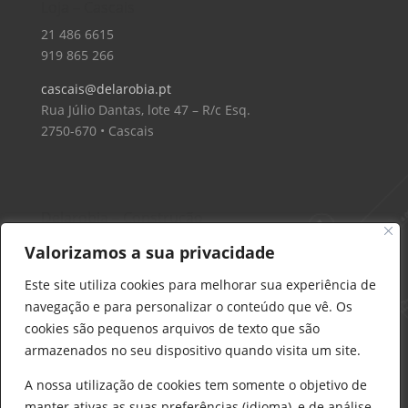
Loja – Cascais
21 486 6615
919 865 266
cascais@delarobia.pt
Rua Júlio Dantas, lote 47 – R/c Esq.
2750-670 • Cascais
Delarobia – Construção
912 441 514
Valorizamos a sua privacidade
construcao@delarobia.pt
Este site utiliza cookies para melhorar sua experiência de
R. António Andrade, 1171
navegação e para personalizar o conteúdo que vê. Os
2820-287 • Charneca de Caparica
cookies são pequenos arquivos de texto que são
armazenados no seu dispositivo quando visita um site.
Products
search
PESQUISAR
A nossa utilização de cookies tem somente o objetivo de
manter ativas as suas preferências (idioma), e de análise