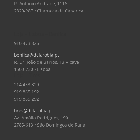
R. António Andrade, 1116
2820-287 • Charneca da Caparica
Loja – Lisboa – Benfica
910 473 826
benfica@delarobia.pt
R. Dr. João de Barros, 13 A cave
1500-230 • Lisboa
Loja – Tires
214 453 329
919 865 192
919 865 292
tires@delarobia.pt
Av. Amália Rodrigues, 190
2785-613 • São Domingos de Rana