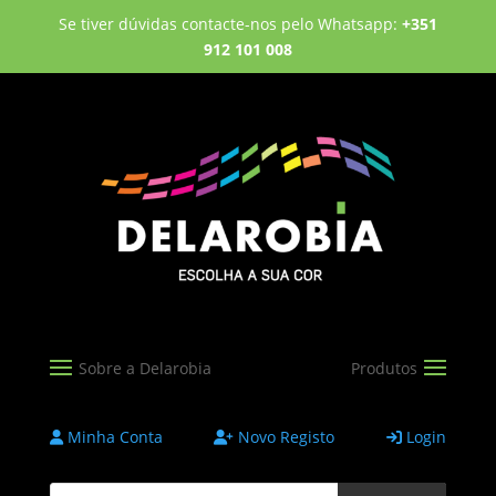
Se tiver dúvidas contacte-nos pelo Whatsapp:
+351
912 101 008
Minha Conta
Novo Registo
Login
Products