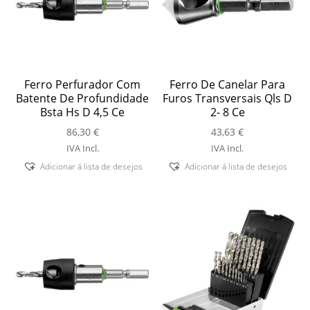
Ferro Perfurador Com
Ferro De Canelar Para
Batente De Profundidade
Furos Transversais Qls D
Bsta Hs D 4,5 Ce
2- 8 Ce
86,30
€
43,63
€
IVA Incl.
IVA Incl.
Adicionar á lista de desejos
Adicionar á lista de desejos