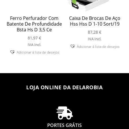
Ferro Perfurador Com
Caixa De Brocas De Aço
Batente De Profundidade
Hss Hss D 1-10 Sort/19
Bsta Hs D 3,5 Ce
87,28
€
81,97
€
IVA Incl.
IVA Incl.
Adicionar á lista de desejos
Adicionar á lista de desejos
LOJA ONLINE DA DELAROBIA

PORTES GRÁTIS