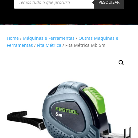
search
PESQUISAR
Home
/
Máquinas e Ferramentas
/
Outras Maquinas e
Ferramentas
/
Fita Métrica
/ Fita Métrica Mb 5m