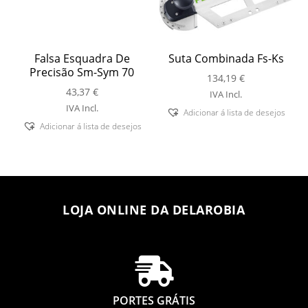
Falsa Esquadra De
Suta Combinada Fs-Ks
Precisão Sm-Sym 70
134,19
€
43,37
€
IVA Incl.
IVA Incl.
Adicionar á lista de desejos
Adicionar á lista de desejos
LOJA ONLINE DA DELAROBIA

PORTES GRÁTIS