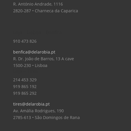
R. António Andrade, 1116
2820-287 • Charneca da Caparica
Loja – Lisboa – Benfica
910 473 826
benfica@delarobia.pt
R. Dr. João de Barros, 13 A cave
1500-230 • Lisboa
Loja – Tires
214 453 329
919 865 192
919 865 292
tires@delarobia.pt
Av. Amália Rodrigues, 190
2785-613 • São Domingos de Rana