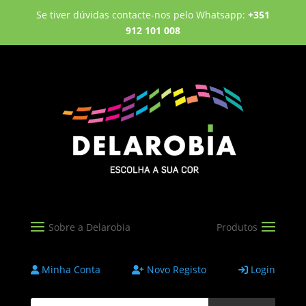
Se tiver dúvidas contacte-nos pelo Whatsapp:
+351
912 101 008
Minha Conta
Novo Registo
Login
Products