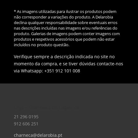
* As imagens utilizadas para ilustrar os produtos podem
não corresponder a variações do produto. A Delarobia
declina qualquer responsabilidade sobre eventuais erros
nas descrições incluídas nas imagens e/ou referências do
produto. Galerias de imagens podem conter imagens com
produtos e respetivos acessórios que podem não estar
incluídos no produto questão.
Verifique sempre a descrição indicada no site no
momento da compra, e se tiver dúvidas contacte-nos
via Whatsapp: +351 912 101 008
Loja – Charneca da Caparica
21 296 0195
912 606 251
charneca@delarobia.pt