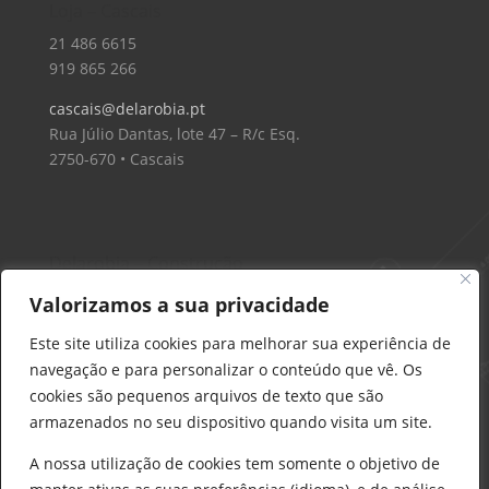
Loja – Cascais
21 486 6615
919 865 266
cascais@delarobia.pt
Rua Júlio Dantas, lote 47 – R/c Esq.
2750-670 • Cascais
Delarobia – Construção
912 441 514
Valorizamos a sua privacidade
construcao@delarobia.pt
Este site utiliza cookies para melhorar sua experiência de
R. António Andrade, 1171
navegação e para personalizar o conteúdo que vê. Os
2820-287 • Charneca de Caparica
cookies são pequenos arquivos de texto que são
armazenados no seu dispositivo quando visita um site.
Products
search
PESQUISAR
A nossa utilização de cookies tem somente o objetivo de