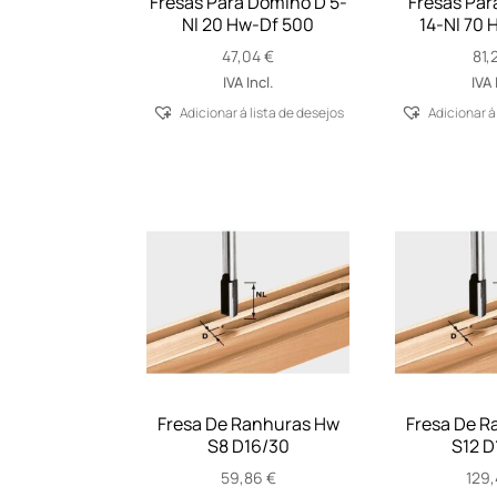
Fresas Para Domino D 5-
Fresas Par
Nl 20 Hw-Df 500
14-Nl 70 
47,04
€
81,
IVA Incl.
IVA 
Adicionar á lista de desejos
Adicionar á
Fresa De Ranhuras Hw
Fresa De R
S8 D16/30
S12 D
59,86
€
129