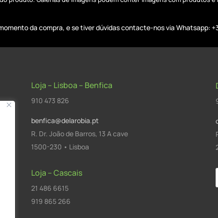
o momento da compra, e se tiver dúvidas contacte-nos via Whatsapp: +
Loja – Lisboa – Benfica
910 473 826
benfica@delarobia.pt
R. Dr. João de Barros, 13 A cave
1500-230 • Lisboa
Loja – Cascais
21 486 6615
a
919 865 266