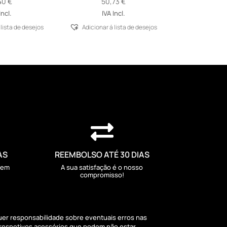
40
€
50,73
€
Incl.
IVA Incl.
 lista de desejos
Adicionar á lista de desejos

AS
REEMBOLSO ATÉ 30 DIAS
sem
A sua satisfação é o nosso
compromisso!
quer responsabilidade sobre eventuais erros nas
 respetivos acessórios que podem não estar