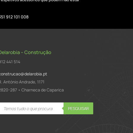
351 912 101 008
Delarobia – Construção
912 441 514
construcao@delarobia.pt
R. António Andrade, 1171
2820-287 • Charneca de Caparica
Products
PESQUISAR
search