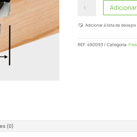
Quantidade
Adicionar
de
Fresa
Adicionar á lista de desejos
De
Arredondar
Hw
REF:
490093
Categoria:
Fres
R3-
Ofk
500
es (0)