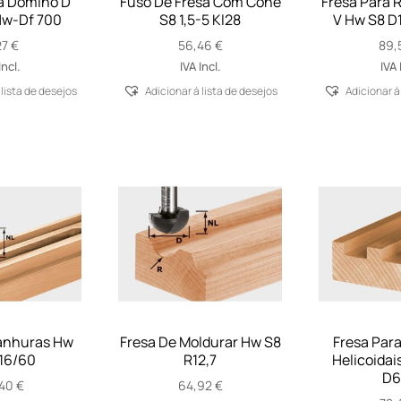
a Domino D
Fuso De Fresa Com Cone
Fresa Para 
Hw-Df 700
S8 1,5-5 Kl28
V Hw S8 D
27
€
56,46
€
89,
Incl.
IVA Incl.
IVA 
 lista de desejos
Adicionar á lista de desejos
Adicionar á
anhuras Hw
Fresa De Moldurar Hw S8
Fresa Par
16/60
R12,7
Helicoidai
D6
,40
€
64,92
€