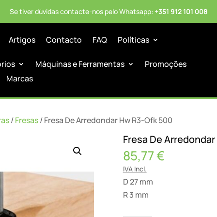
Se tiver dúvidas contacte-nos pelo Whatsapp:
+351 912 101 008
Artigos
Contacto
FAQ
Políticas
órios
Máquinas e Ferramentas
Promoções
Marcas
ras
/
Fresas
/ Fresa De Arredondar Hw R3-Ofk 500
Fresa De Arredondar
85,77
€
IVA Incl.
D 27 mm
R 3 mm