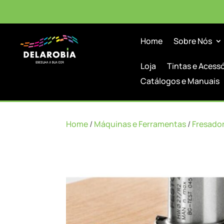
Home
Sobre Nós
Loja
Tintas e Acess
Catálogos e Manuais
Home
/
Máquinas e Ferramentas
/
Fresado