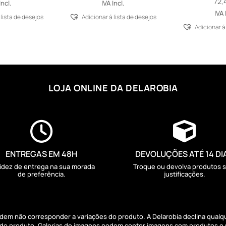
72,
Incl.
IVA Incl.
IVA 
 lista de desejos
Adicionar á lista de desejos
Adicionar á
LOJA ONLINE DA DELAROBIA


ENTREGAS EM 48H
DEVOLUÇÕES ATÉ 14 DI
idez de entrega na sua morada
Troque ou devolva produtos 
de preferência.
justificações.
podem não corresponder a variações do produto. A Delarobia declina qual
s do produto. Galerias de imagens podem conter imagens com produtos e