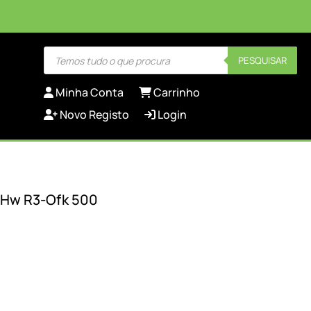
Products
PESQUISAR
search
Minha Conta
Carrinho
Novo Registo
Login
 Hw R3-Ofk 500