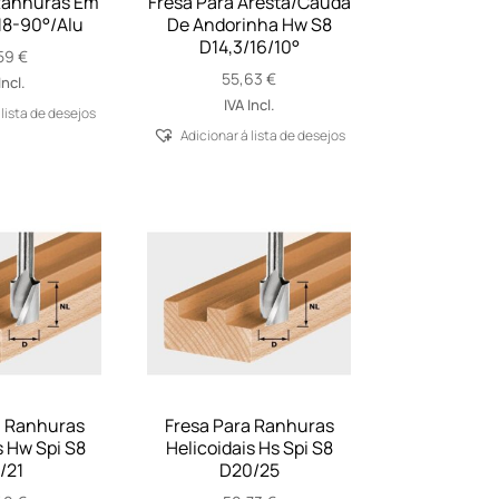
Ranhuras Em
Fresa Para Aresta/Cauda
18-90°/Alu
De Andorinha Hw S8
D14,3/16/10°
59
€
55,63
€
Incl.
IVA Incl.
 lista de desejos
Adicionar á lista de desejos
a Ranhuras
Fresa Para Ranhuras
s Hw Spi S8
Helicoidais Hs Spi S8
/21
D20/25