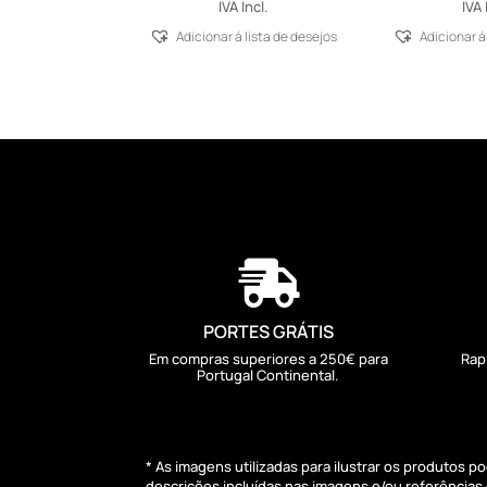
IVA Incl.
IVA 
Adicionar á lista de desejos
Adicionar á

PORTES GRÁTIS
Em compras superiores a 250€ para
Rap
Portugal Continental.
* As imagens utilizadas para ilustrar os produtos 
descrições incluídas nas imagens e/ou referência