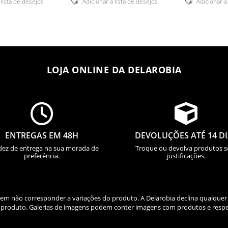
 lista de desejos
Adicionar á lista de desejos
Adicionar á
LOJA ONLINE DA DELAROBIA


ENTREGAS EM 48H
DEVOLUÇÕES ATÉ 14 D
dez de entrega na sua morada de
Troque ou devolva produtos 
preferência.
justificações.
odem não corresponder a variações do produto. A Delarobia declina qualquer
do produto. Galerias de imagens podem conter imagens com produtos e respe