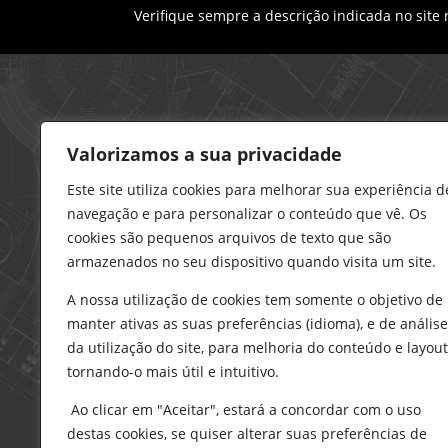
Verifique sempre a descrição indicada no site
Loja – Charneca da Caparica
Valorizamos a sua privacidade
21 296 0195
912 606 251
Este site utiliza cookies para melhorar sua experiência d
navegação e para personalizar o conteúdo que vê. Os
charneca@delarobia.pt
cookies são pequenos arquivos de texto que são
R. António Andrade, 1116
armazenados no seu dispositivo quando visita um site.
2820-287 • Charneca da Caparica
A nossa utilização de cookies tem somente o objetivo de
Loja – Tires
manter ativas as suas preferências (idioma), e de análise
214 453 329
da utilização do site, para melhoria do conteúdo e layout
919 865 192
tornando-o mais útil e intuitivo.
919 865 292
Ao clicar em "Aceitar", estará a concordar com o uso
tires@delarobia.pt
destas cookies, se quiser alterar suas preferências de
Av. Amália Rodrigues, 190