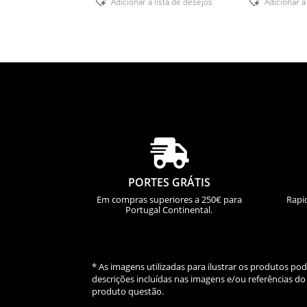
Adicionar á lista de desejos
Adicionar á

PORTES GRÁTIS
Em compras superiores a 250€ para
Rapi
Portugal Continental.
* As imagens utilizadas para ilustrar os produtos p
descrições incluídas nas imagens e/ou referências 
produto questão.