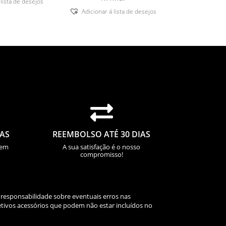
 lista de desejos
Adicionar á lista de desejos

IAS
REEMBOLSO ATÉ 30 DIAS
sem
A sua satisfação é o nosso
compromisso!
 responsabilidade sobre eventuais erros nas
tivos acessórios que podem não estar incluídos no