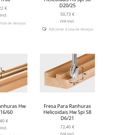
D20/25
22
€
50,73
€
Incl.
IVA Incl.
 lista de desejos
Adicionar á lista de desejos
anhuras Hw
Fresa Para Ranhuras
16/60
Helicoidais Hw Spi S8
D6/21
,40
€
72,40
€
Incl.
IVA Incl.