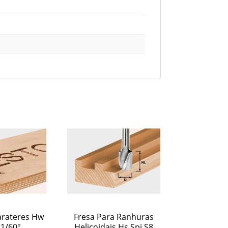
arateres Hw
Fresa Para Ranhuras
1/60°
Helicoidais Hs Spi S8