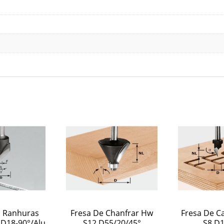
a Ranhuras
Fresa De Chanfrar Hw
Fresa De C
D18-90°/Alu
S12 D55/20/45°
S8 D1