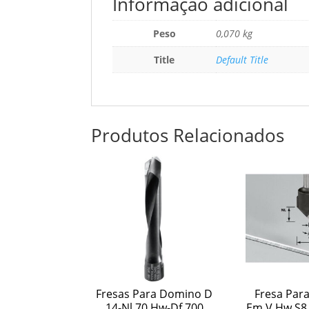
Informação adicional
Peso
0,070 kg
Title
Default Title
Produtos Relacionados
Fresas Para Domino D
Fresa Par
14-Nl 70 Hw-Df 700
Em V Hw S8 