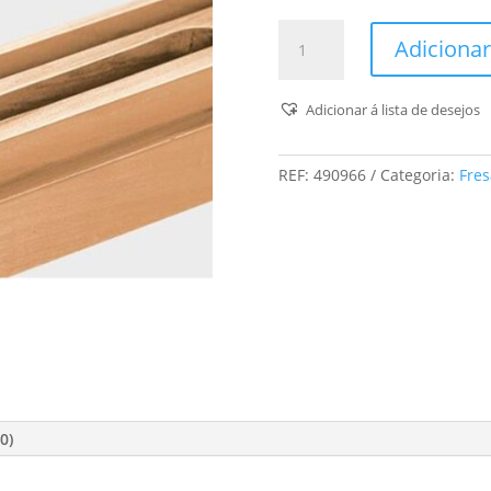
Quantidade
Adicionar
de
Fresa
De
Adicionar á lista de desejos
Ranhuras
Hw
REF:
490966
Categoria:
Fres
S8
D16/20
0)