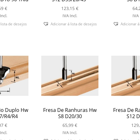
59
€
123,15
€
64,
Incl.
IVA Incl.
IVA 
 lista de desejos
Adicionar á lista de desejos
Adicionar á
io Duplo Hw
Fresa De Ranhuras Hw
Fresa De R
7/R4/R4
S8 D20/30
S12 D
07
€
65,99
€
129
Incl.
IVA Incl.
IVA 