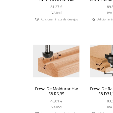
81,27
€
89,
IVA Incl.
IVA 
Adicionar á lista de desejos
Adicionar á
Fresa De Moldurar Hw
Fresa De Ra
S8 R6,35
S8 D31,
48,01
€
83,
IVA Incl.
IVA 