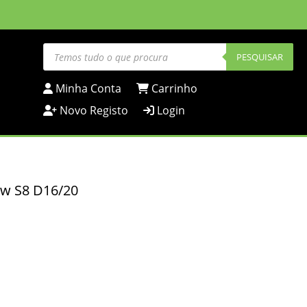
Products
search
PESQUISAR
Minha Conta
Carrinho
Novo Registo
Login
Hw S8 D16/20