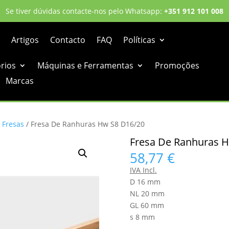
Se tiver dúvidas contacte-nos pelo Whatsapp:
+351 912 101 008
Artigos
Contacto
FAQ
Políticas
órios
Máquinas e Ferramentas
Promoções
Marcas
/
Fresas
/ Fresa De Ranhuras Hw S8 D16/20
Fresa De Ranhuras 
58,77
€
IVA Incl.
D 16 mm
NL 20 mm
GL 60 mm
s 8 mm