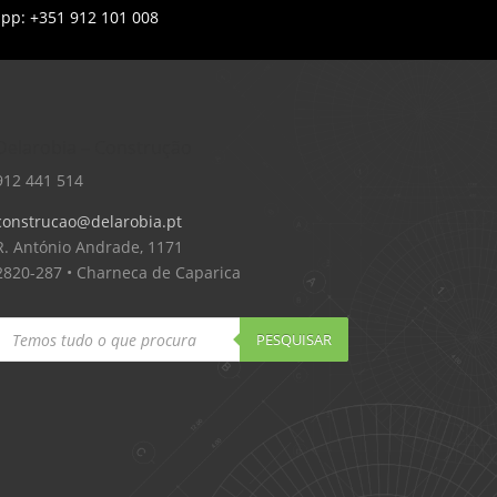
app: +351 912 101 008
Delarobia – Construção
912 441 514
construcao@delarobia.pt
R. António Andrade, 1171
2820-287 • Charneca de Caparica
Products
search
PESQUISAR