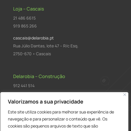
Loja – Cascais
21 486 6615
919 865 266
cascais@delarobia.pt
Rua Júlio Dantas, lote 47 – R/c Esq.
2750-670 • Cascais
Delarobia – Construção
912 441 514
construcao@delarobia.pt
Valorizamos a sua privacidade
R. António Andrade, 1171
Este site utiliza cookies para melhorar sua experiência de
2820-287 • Charneca de Caparica
navegação e para personalizar o conteúdo que vê. Os
cookies são pequenos arquivos de texto que são
Products