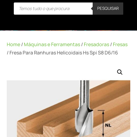
Products
PESQUISAR
search
Home
/
Máquinas e Ferramentas
/
Fresadoras
/
Fresas
/ Fresa Para Ranhuras Helicoidais Hs Spi S8 D6/16