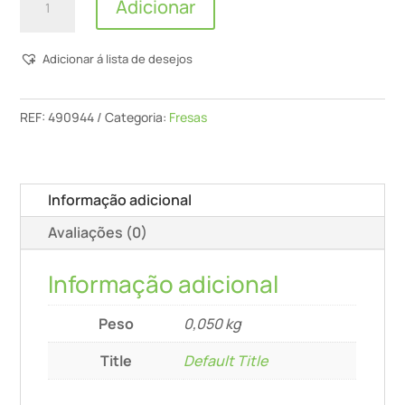
Adicionar
de
Fresa
Adicionar á lista de desejos
Para
Ranhuras
Helicoidais
REF:
490944
Categoria:
Fresas
Hs
Spi
S8
Informação adicional
D6/16
Avaliações (0)
Informação adicional
Peso
0,050 kg
Title
Default Title