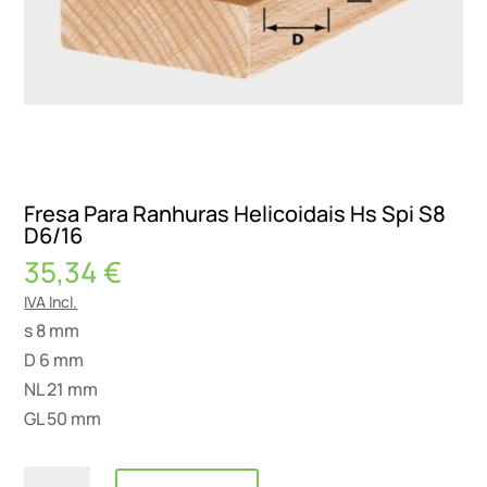
Fresa Para Ranhuras Helicoidais Hs Spi S8
D6/16
35,34
€
IVA Incl.
s 8 mm
D 6 mm
NL 21 mm
GL 50 mm
Quantidade