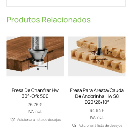
Produtos Relacionados
Fresa De Chanfrar Hw
Fresa Para Aresta/Cauda
30°-Ofk 500
De Andorinha Hw S8
D20/26/10°
76,76
€
64,64
€
IVA Incl.
IVA Incl.
Adicionar á lista de desejos
Adicionar á lista de desejos