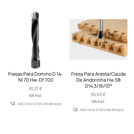
Fresas Para Domino D 14-
Fresa Para Aresta/Cauda
Nl 70 Hw-Df 700
De Andorinha Hw S8
D14,3/16/10°
81,27
€
55,63
€
IVA Incl.
IVA Incl.
Adicionar á lista de desejos
Adicionar á lista de desejos