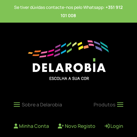
Se tiver dúvidas contacte-nos pelo Whatsapp:
+351 912
101 008
Minha Conta
Novo Registo
Login