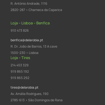
R. António Andrade, 1116
2820-287 • Charneca da Caparica
Loja – Lisboa – Benfica
910 473 826
benfica@delarobia.pt
R. Dr. João de Barros, 13 A cave
1500-230 • Lisboa
Loja – Tires
214 453 329
919 865 192
919 865 292
tires@delarobia.pt
Av. Amália Rodrigues, 190
2785-613 • São Domingos de Rana