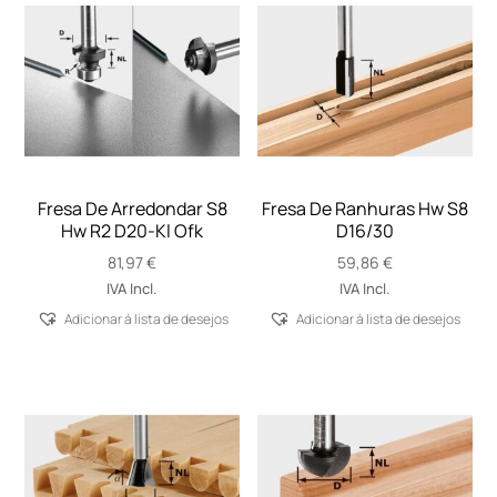
Fresa De Arredondar S8
Fresa De Ranhuras Hw S8
Hw R2 D20-Kl Ofk
D16/30
81,97
€
59,86
€
IVA Incl.
IVA Incl.
Adicionar á lista de desejos
Adicionar á lista de desejos