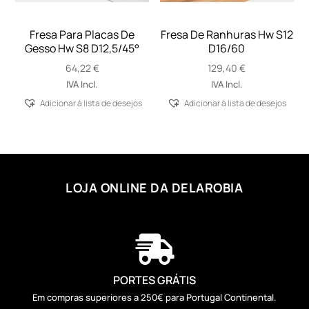
Fresa Para Placas De
Fresa De Ranhuras Hw S12
Gesso Hw S8 D12,5/45°
D16/60
64,22
€
129,40
€
IVA Incl.
IVA Incl.
Adicionar á lista de desejos
Adicionar á lista de desejos
LOJA ONLINE DA DELAROBIA

PORTES GRÁTIS
Em compras superiores a 250€ para Portugal Continental.