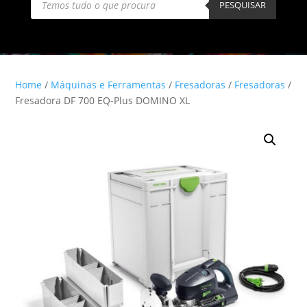
search
PESQUISAR
Home
/
Máquinas e Ferramentas
/
Fresadoras
/
Fresadoras
/
Fresadora DF 700 EQ-Plus DOMINO XL