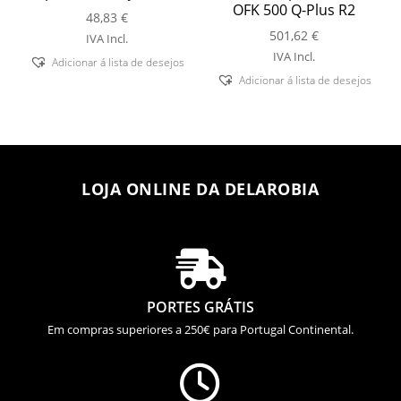
OFK 500 Q-Plus R2
48,83
€
501,62
€
IVA Incl.
IVA Incl.
Adicionar á lista de desejos
Adicionar á lista de desejos
LOJA ONLINE DA DELAROBIA

PORTES GRÁTIS
Em compras superiores a 250€ para Portugal Continental.
