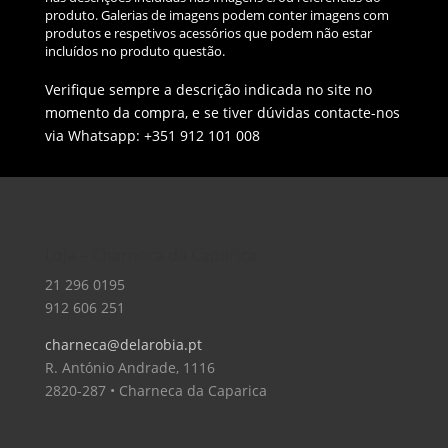
produto. Galerias de imagens podem conter imagens com
produtos e respetivos acessórios que podem não estar
incluídos no produto questão.
Verifique sempre a descrição indicada no site no
momento da compra, e se tiver dúvidas contacte-nos
via Whatsapp: +351 912 101 008
Loja – Charneca da Caparica
21 296 0195
912 606 251
charneca@delarobia.pt
R. António Andrade, 1116
2820-287 • Charneca da Caparica