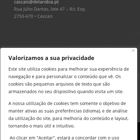
cascais@delarobia.pt
Rua Júlio Dantas, lote 47 – R/c Esq.
2750-670 • Cascais
Delarobia – Construção
912 441 514
Valorizamos a sua privacidade
construcao@delarobia.pt
Este site utiliza cookies para melhorar sua experiência de
R. António Andrade, 1171
navegação e para personalizar o conteúdo que vê. Os
2820-287 • Charneca de Caparica
cookies são pequenos arquivos de texto que são
armazenados no seu dispositivo quando visita um site.
Products
search
PESQUISAR
A nossa utilização de cookies tem somente o objetivo de
manter ativas as suas preferências (idioma), e de análise
da utilização do site, para melhoria do conteúdo e layout,
tornando-o mais útil e intuitivo.
Ao clicar em "Aceitar", estará a concordar com o uso