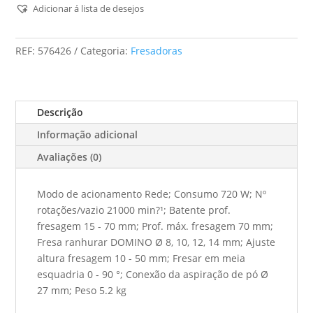
DF
Adicionar á lista de desejos
700
EQ-
REF:
576426
Categoria:
Fresadoras
Plus
DOMINO
XL
Descrição
Informação adicional
Avaliações (0)
Modo de acionamento Rede; Consumo 720 W; Nº
rotações/vazio 21000 min?¹; Batente prof.
fresagem 15 - 70 mm; Prof. máx. fresagem 70 mm;
Fresa ranhurar DOMINO Ø 8, 10, 12, 14 mm; Ajuste
altura fresagem 10 - 50 mm; Fresar em meia
esquadria 0 - 90 °; Conexão da aspiração de pó Ø
27 mm; Peso 5.2 kg