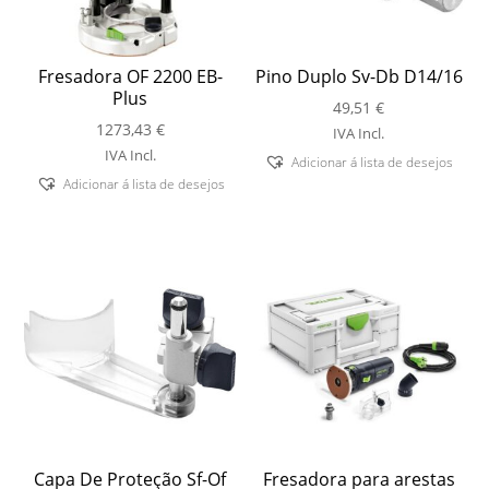
Fresadora OF 2200 EB-
Pino Duplo Sv-Db D14/16
Plus
49,51
€
1273,43
€
IVA Incl.
IVA Incl.
Adicionar á lista de desejos
Adicionar á lista de desejos
Capa De Proteção Sf-Of
Fresadora para arestas