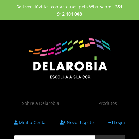
Se tiver dúvidas contacte-nos pelo Whatsapp:
+351
912 101 008
Minha Conta
Novo Registo
Login
Products