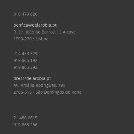
Loja – Lisboa – Benfica
910 473 826
benfica@delarobia.pt
R. Dr. João de Barros, 13 A cave
1500-230 • Lisboa
Loja – Tires
214 453 329
919 865 192
919 865 292
tires@delarobia.pt
Av. Amália Rodrigues, 190
2785-613 • São Domingos de Rana
Loja – Cascais
21 486 6615
919 865 266