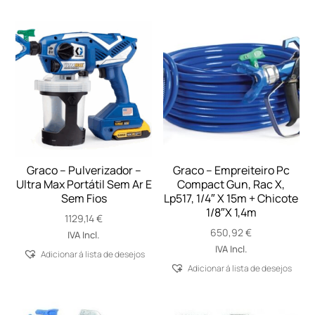
Graco – Pulverizador –
Graco – Empreiteiro Pc
Ultra Max Portátil Sem Ar E
Compact Gun, Rac X,
Sem Fios
Lp517, 1/4″ X 15m + Chicote
1/8″X 1,4m
1129,14
€
650,92
€
IVA Incl.
IVA Incl.
Adicionar á lista de desejos
Adicionar á lista de desejos