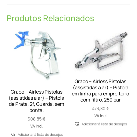
sem
ponta
Produtos Relacionados
Graco – Airless Pistolas
(assistidas a ar) – Pistola
Graco – Airless Pistolas
em linha para empreiteiro
(assistidas a ar) – Pistola
com filtro, 250 bar
de Prata, 2f, Guarda, sem
473,80
€
ponta.
IVA Incl.
608,85
€
Adicionar á lista de desejos
IVA Incl.
Adicionar á lista de desejos