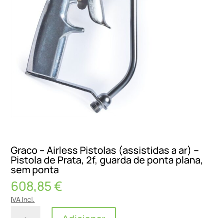
Graco – Airless Pistolas (assistidas a ar) –
Pistola de Prata, 2f, guarda de ponta plana,
sem ponta
608,85
€
IVA Incl.
Quantidade