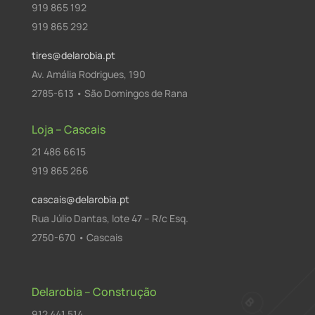
919 865 192
919 865 292
tires@delarobia.pt
Av. Amália Rodrigues, 190
2785-613 • São Domingos de Rana
Loja – Cascais
21 486 6615
919 865 266
cascais@delarobia.pt
Rua Júlio Dantas, lote 47 – R/c Esq.
2750-670 • Cascais
Delarobia – Construção
912 441 514