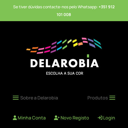
Se tiver dúvidas contacte-nos pelo Whatsapp:
+351 912
101 008
Minha Conta
Novo Registo
Login