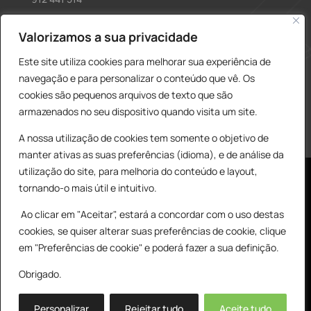
construcao@delarobia.pt
Valorizamos a sua privacidade
R. António Andrade, 1171
Este site utiliza cookies para melhorar sua experiência de
2820-287 • Charneca de Caparica
navegação e para personalizar o conteúdo que vê. Os
cookies são pequenos arquivos de texto que são
Products
PESQUISAR
search
armazenados no seu dispositivo quando visita um site.
A nossa utilização de cookies tem somente o objetivo de
manter ativas as suas preferências (idioma), e de análise da
utilização do site, para melhoria do conteúdo e layout,
tornando-o mais útil e intuitivo.
Ao clicar em "Aceitar", estará a concordar com o uso destas
cookies, se quiser alterar suas preferências de cookie, clique
© All Copyright 2025 by Delarobia.pt
0
em "Preferências de cookie" e poderá fazer a sua definição.
Desenvolvidor por:
Tecnologias Imaginadas
Obrigado.
Personalizar
Rejeitar tudo
Aceite tudo