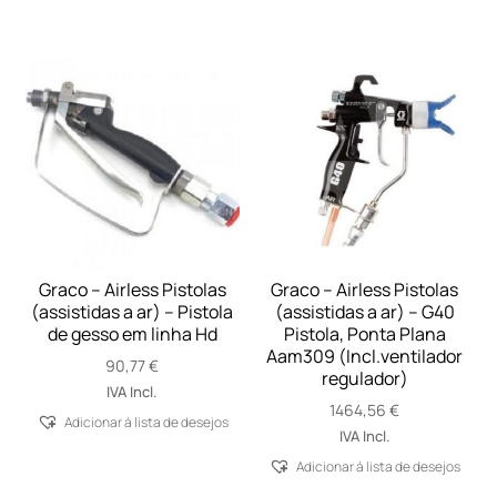
Graco – Airless Pistolas
Graco – Airless Pistolas
(assistidas a ar) – Pistola
(assistidas a ar) – G40
de gesso em linha Hd
Pistola, Ponta Plana
Aam309 (Incl.ventilador
90,77
€
regulador)
IVA Incl.
1464,56
€
Adicionar á lista de desejos
IVA Incl.
Adicionar á lista de desejos