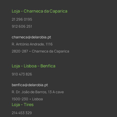
Loja – Charneca da Caparica
21 296 0195
912 606 251
charneca@delarobia.pt
R. António Andrade, 1116
2820-287 • Charneca da Caparica
Loja – Lisboa – Benfica
910 473 826
benfica@delarobia.pt
R. Dr. João de Barros, 13 A cave
1500-230 • Lisboa
Loja – Tires
214 453 329