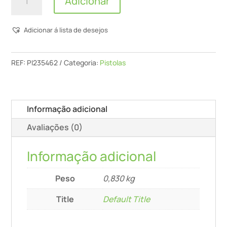
Adicionar
de
Graco
Adicionar á lista de desejos
-
Airless
Pistolas
REF:
PI235462
Categoria:
Pistolas
(assistidas
a
ar)
Informação adicional
-
Avaliações (0)
Pistola
de
Informação adicional
Prata,
2f,
Peso
0,830 kg
guarda
de
Title
Default Title
ponta
plana,