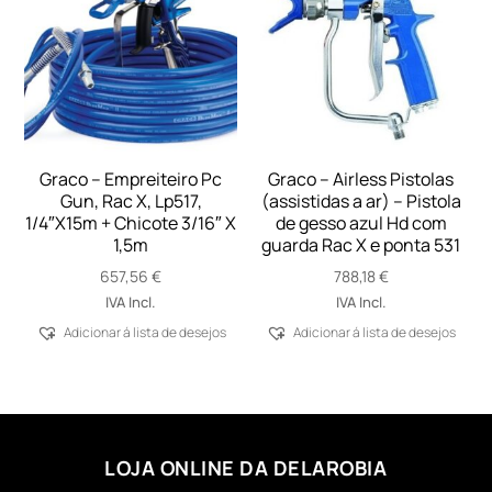
Graco – Empreiteiro Pc
Graco – Airless Pistolas
Gun, Rac X, Lp517,
(assistidas a ar) – Pistola
1/4″X15m + Chicote 3/16″ X
de gesso azul Hd com
1,5m
guarda Rac X e ponta 531
657,56
€
788,18
€
IVA Incl.
IVA Incl.
Adicionar á lista de desejos
Adicionar á lista de desejos
LOJA ONLINE DA DELAROBIA