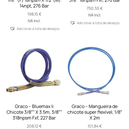
1/8″”(F) 18npsm X 1/2”(M)
3/8″”18npsm Fxf, 276 Bar
14npt, 276 Bar
750,55
€
198,15
€
IVA Incl.
IVA Incl.
Adicionar á lista de desejos
Adicionar á lista de desejos
Graco – Bluemax Ii
Graco – Mangueira de
Chicote 3/8″” X 3.5m, 3/8″”
chicote super flexível, 1/8″
318npsm Fxf, 227 Bar
X 2m
208,12
€
101,84
€