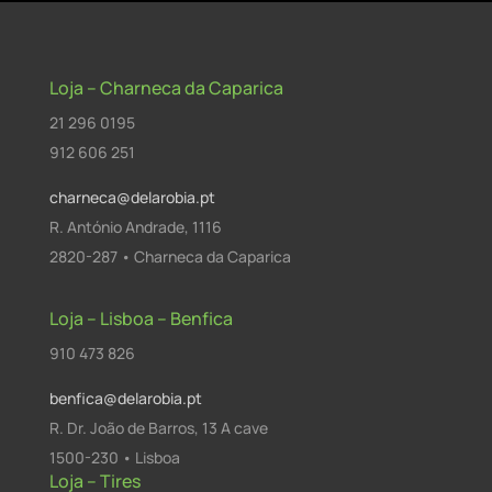
Loja – Charneca da Caparica
21 296 0195
912 606 251
charneca@delarobia.pt
R. António Andrade, 1116
2820-287 • Charneca da Caparica
Loja – Lisboa – Benfica
910 473 826
benfica@delarobia.pt
R. Dr. João de Barros, 13 A cave
1500-230 • Lisboa
Loja – Tires