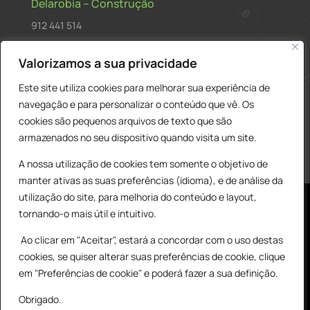
Delarobia – Construção
912 441 514
construcao@delarobia.pt
Valorizamos a sua privacidade
R. António Andrade, 1171
Este site utiliza cookies para melhorar sua experiência de
2820-287 • Charneca de Caparica
navegação e para personalizar o conteúdo que vê. Os
cookies são pequenos arquivos de texto que são
Products
PESQUISAR
search
armazenados no seu dispositivo quando visita um site.
A nossa utilização de cookies tem somente o objetivo de
manter ativas as suas preferências (idioma), e de análise da
utilização do site, para melhoria do conteúdo e layout,
tornando-o mais útil e intuitivo.
Ao clicar em "Aceitar", estará a concordar com o uso destas
cookies, se quiser alterar suas preferências de cookie, clique
© All Copyright 2025 by Delarobia.pt
0
em "Preferências de cookie" e poderá fazer a sua definição.
Desenvolvidor por:
Tecnologias Imaginadas
Obrigado.