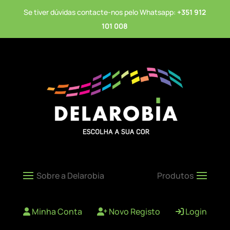
Se tiver dúvidas contacte-nos pelo Whatsapp:
+351 912
101 008
Minha Conta
Novo Registo
Login