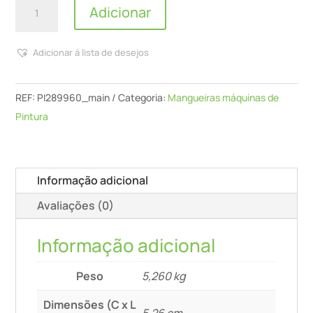
Quantidade
Adicionar
de
Graco
Adicionar á lista de desejos
-
Mangueira
T-
REF:
PI289960_main
Categoria:
Mangueiras máquinas de
Max
Pintura
506/657/6912-
Material
1"",
Informação adicional
Cam
Avaliações (0)
M
X
Informação adicional
F,
69
Peso
5,260 kg
Bar
Dimensões (C x L
5,26 cm