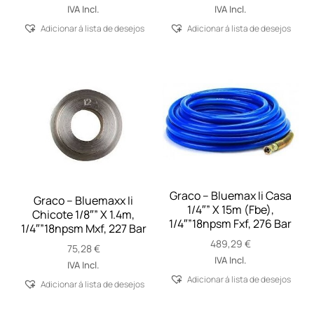
IVA Incl.
IVA Incl.
Adicionar á lista de desejos
Adicionar á lista de desejos
Graco – Bluemax Ii Casa
Graco – Bluemaxx Ii
1/4″” X 15m (Fbe),
Chicote 1/8″” X 1.4m,
1/4″”18npsm Fxf, 276 Bar
1/4″”18npsm Mxf, 227 Bar
489,29
€
75,28
€
IVA Incl.
IVA Incl.
Adicionar á lista de desejos
Adicionar á lista de desejos