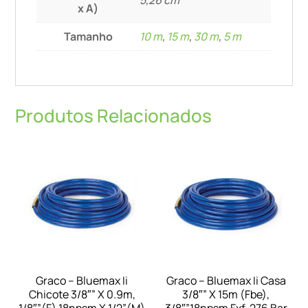
x A)
Tamanho
10 m
,
15 m
,
30 m
,
5 m
Produtos Relacionados
Graco – Bluemax Ii
Graco – Bluemax Ii Casa
Chicote 3/8″” X 0.9m,
3/8″” X 15m (Fbe),