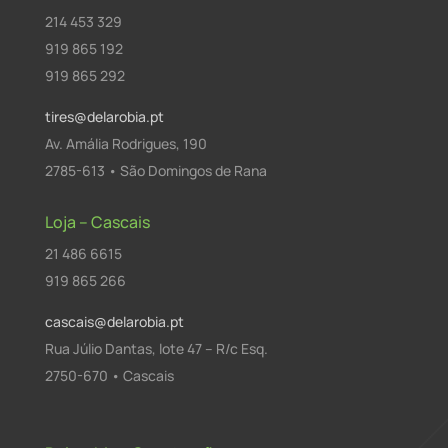
214 453 329
919 865 192
919 865 292
tires@delarobia.pt
Av. Amália Rodrigues, 190
2785-613 • São Domingos de Rana
Loja – Cascais
21 486 6615
919 865 266
cascais@delarobia.pt
Rua Júlio Dantas, lote 47 – R/c Esq.
2750-670 • Cascais