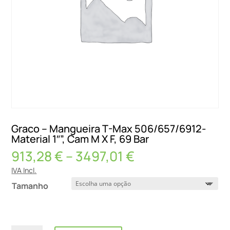
Graco – Mangueira T-Max 506/657/6912-
Material 1″”, Cam M X F, 69 Bar
Price
913,28
€
–
3497,01
€
range:
IVA Incl.
913,28 €
Tamanho
through
3497,01 €