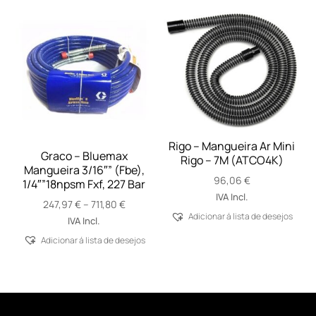
Rigo – Mangueira Ar Mini
Graco – Bluemax
Rigo – 7M (ATCO4K)
Mangueira 3/16″” (Fbe),
96,06
€
1/4″”18npsm Fxf, 227 Bar
IVA Incl.
Price
247,97
€
–
711,80
€
Adicionar á lista de desejos
range:
IVA Incl.
247,97 €
Adicionar á lista de desejos
through
711,80 €