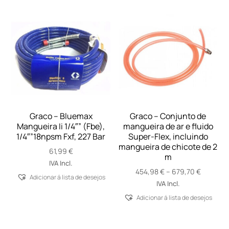
Graco – Bluemax
Graco – Conjunto de
Mangueira Ii 1/4″” (Fbe),
mangueira de ar e fluido
1/4″”18npsm Fxf, 227 Bar
Super-Flex, incluindo
mangueira de chicote de 2
61,99
€
m
IVA Incl.
Price
454,98
€
–
679,70
€
Adicionar á lista de desejos
range:
IVA Incl.
454,98 
Adicionar á lista de desejos
through
679,70 