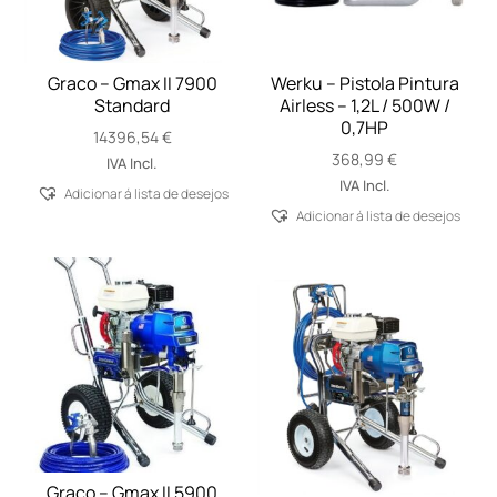
Graco – Gmax II 7900
Werku – Pistola Pintura
Standard
Airless – 1,2L / 500W /
0,7HP
14396,54
€
368,99
€
IVA Incl.
IVA Incl.
Adicionar á lista de desejos
Adicionar á lista de desejos
Graco – Gmax II 5900