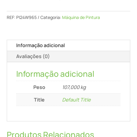
-
Texspray
Dutymax
REF:
PI24W965
Categoria:
Máquina de Pintura
300di
Elétrica
Informação adicional
Avaliações (0)
Informação adicional
Peso
107,000 kg
Title
Default Title
Produtos Relacionados