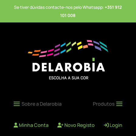
Se tiver dúvidas contacte-nos pelo Whatsapp:
+351 912
101 008
Minha Conta
Novo Registo
Login