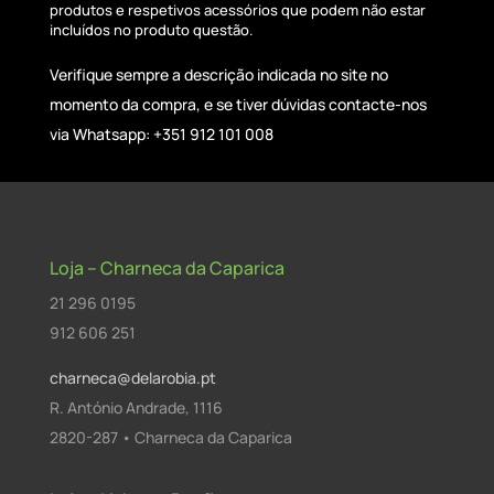
produtos e respetivos acessórios que podem não estar
incluídos no produto questão.
Verifique sempre a descrição indicada no site no
momento da compra, e se tiver dúvidas contacte-nos
via Whatsapp: +351 912 101 008
Loja – Charneca da Caparica
21 296 0195
912 606 251
charneca@delarobia.pt
R. António Andrade, 1116
2820-287 • Charneca da Caparica