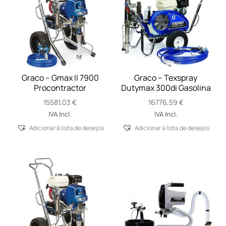
Graco – Gmax II 7900
Graco – Texspray
Procontractor
Dutymax 300di Gasolina
15581,03
€
16776,59
€
IVA Incl.
IVA Incl.
Adicionar á lista de desejos
Adicionar á lista de desejos