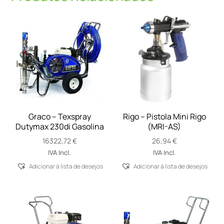
Graco – Texspray
Rigo – Pistola Mini Rigo
Dutymax 230di Gasolina
(MRI-AS)
16322,72
€
26,94
€
IVA Incl.
IVA Incl.
Adicionar á lista de desejos
Adicionar á lista de desejos