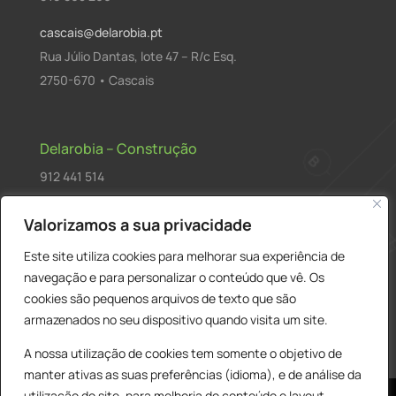
cascais@delarobia.pt
Rua Júlio Dantas, lote 47 – R/c Esq.
2750-670 • Cascais
Delarobia – Construção
912 441 514
construcao@delarobia.pt
Valorizamos a sua privacidade
R. António Andrade, 1171
Este site utiliza cookies para melhorar sua experiência de
2820-287 • Charneca de Caparica
navegação e para personalizar o conteúdo que vê. Os
cookies são pequenos arquivos de texto que são
Products
PESQUISAR
search
armazenados no seu dispositivo quando visita um site.
A nossa utilização de cookies tem somente o objetivo de
manter ativas as suas preferências (idioma), e de análise da
utilização do site, para melhoria do conteúdo e layout,