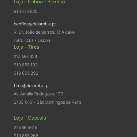
Loja – Lisboa – Benfica
910 473 826
benfica@delarobia.pt
R. Dr. João de Barros, 13 A cave
1500-230 • Lisboa
Loja – Tires
214 453 329
919 865 192
919 865 292
tires@delarobia.pt
Av. Amália Rodrigues, 190
2785-613 • São Domingos de Rana
Loja – Cascais
21 486 6615
919 865 266