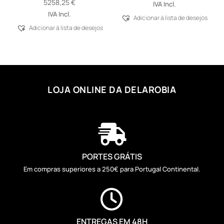
5258,25
€
IVA Incl.
IVA Incl.
Adicionar á lista de desejos
Adicionar á lista de desejos
LOJA ONLINE DA DELAROBIA

PORTES GRÁTIS
Em compras superiores a 250€ para Portugal Continental.

ENTREGAS EM 48H