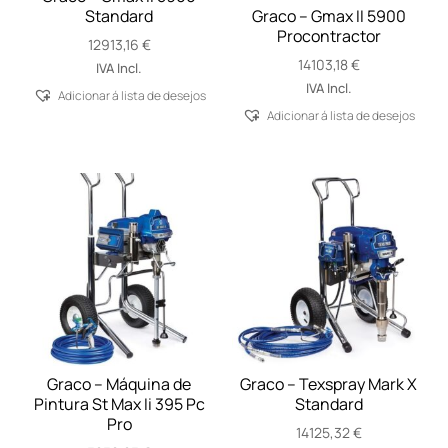
Standard
Graco – Gmax II 5900
Procontractor
12913,16
€
14103,18
€
IVA Incl.
IVA Incl.
Adicionar á lista de desejos
Adicionar á lista de desejos
Graco – Máquina de
Graco – Texspray Mark X
Pintura St Max Ii 395 Pc
Standard
Pro
14125,32
€