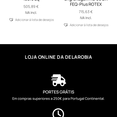
FEQ-Plus ROTEX
505,89
€
715,63
€
IVA Incl.
IVA Incl.
Adicionar á lista de desejos
Adicionar á lista de desejos
LOJA ONLINE DA DELAROBIA

PORTES GRÁTIS
Em compras superiores a 250€ para Portugal Continental.
