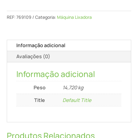
O
Chão
REF:
769109
Categoria:
Máquina Lixadora
Bg-
Rg
150
Informação adicional
Avaliações (0)
Informação adicional
Peso
14,720 kg
Title
Default Title
Produtos Relacionados