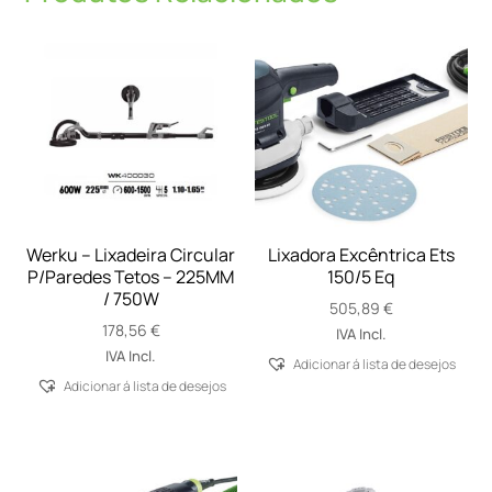
Werku – Lixadeira Circular
Lixadora Excêntrica Ets
P/Paredes Tetos – 225MM
150/5 Eq
/ 750W
505,89
€
178,56
€
IVA Incl.
IVA Incl.
Adicionar á lista de desejos
Adicionar á lista de desejos