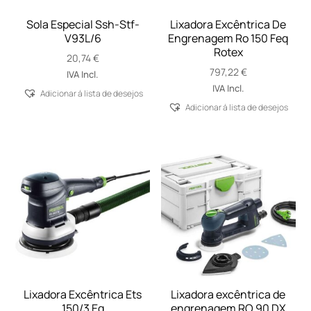
Sola Especial Ssh-Stf-
Lixadora Excêntrica De
V93L/6
Engrenagem Ro 150 Feq
Rotex
20,74
€
797,22
€
IVA Incl.
IVA Incl.
Adicionar á lista de desejos
Adicionar á lista de desejos
Lixadora Excêntrica Ets
Lixadora excêntrica de
150/3 Eq
engrenagem RO 90 DX