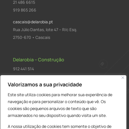
21 486 6615
919 865 266
cascais@delarobia.pt
Rua Júlio Dantas, lote 47 – R/c Esq.
2750-670 • Cascais
Delarobia – Construção
912 441 514
construcao@delarobia.pt
Valorizamos a sua privacidade
R. António Andrade, 1171
Este site utiliza cookies para melhorar sua experiência de
2820-287 • Charneca de Caparica
navegação e para personalizar o conteúdo que vê. Os
cookies são pequenos arquivos de texto que são
Products
PESQUISAR
search
armazenados no seu dispositivo quando visita um site.
A nossa utilização de cookies tem somente o objetivo de