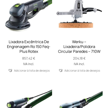
Lixadora Excêntrica De
Werku –
Engrenagem Ro 150 Feq-
Lixadeira/Polidora
Plus Rotex
Circular Paredes – 710W
857,42
€
204,18
€
IVA Incl.
IVA Incl.
Adicionar á lista de desejos
Adicionar á lista de desejos