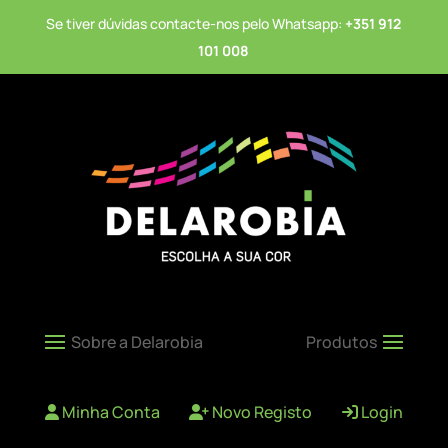
Se tiver dúvidas contacte-nos pelo Whatsapp:
+351 912
101 008
Minha Conta
Novo Registo
Login