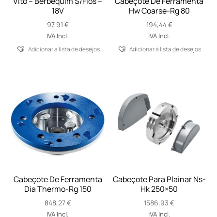
Vito – Berbequim S/Fios –
Cabeçote De Ferramenta
18V
Hw Coarse-Rg 80
97,91
€
194,44
€
IVA Incl.
IVA Incl.
Adicionar á lista de desejos
Adicionar á lista de desejos
Cabeçote De Ferramenta
Cabeçote Para Plainar Ns-
Dia Thermo-Rg 150
Hk 250×50
848,27
€
1586,93
€
IVA Incl.
IVA Incl.