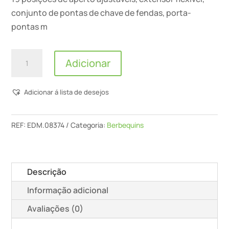
conjunto de pontas de chave de fendas, porta-
pontas m
Quantidade
Adicionar
de
Koma
Adicionar á lista de desejos
Tools
-
Kit
REF:
EDM.08374
Categoria:
Berbequins
Berbequim/Aparafusador
(40
ACESS.)
Descrição
-
Informação adicional
20V
Avaliações (0)