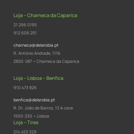
Loja – Charneca da Caparica
21 296 0195
912 606 251
charneca@delarobia.pt
R. António Andrade, 1116
2820-287 • Charneca da Caparica
Loja – Lisboa – Benfica
910 473 826
benfica@delarobia.pt
R. Dr. João de Barros, 13 A cave
1500-230 • Lisboa
Loja – Tires
214 453 329