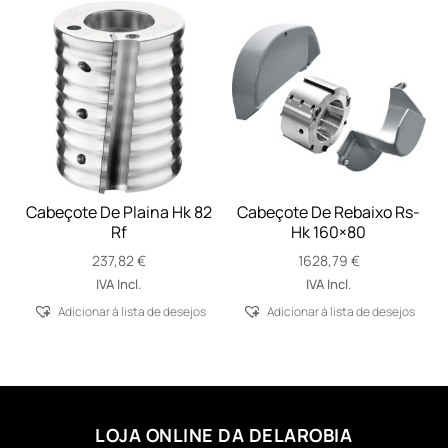
Cabeçote De Plaina Hk 82
Cabeçote De Rebaixo Rs-
Rf
Hk 160×80
237,82
€
1628,79
€
IVA Incl.
IVA Incl.
Adicionar á lista de desejos
Adicionar á lista de desejos
LOJA ONLINE DA DELAROBIA