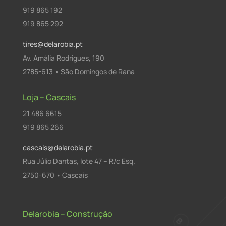
919 865 192
919 865 292
tires@delarobia.pt
Av. Amália Rodrigues, 190
2785-613 • São Domingos de Rana
Loja – Cascais
21 486 6615
919 865 266
cascais@delarobia.pt
Rua Júlio Dantas, lote 47 – R/c Esq.
2750-670 • Cascais
Delarobia – Construção