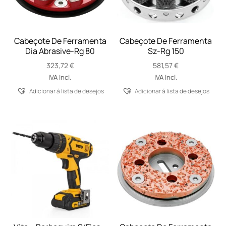
Cabeçote De Ferramenta
Cabeçote De Ferramenta
Dia Abrasive-Rg 80
Sz-Rg 150
323,72
€
581,57
€
IVA Incl.
IVA Incl.
Adicionar á lista de desejos
Adicionar á lista de desejos