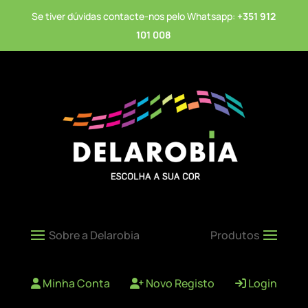
Se tiver dúvidas contacte-nos pelo Whatsapp:
+351 912
101 008
Minha Conta
Novo Registo
Login