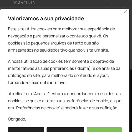
912 441 514
construcao@delarobia.pt
Valorizamos a sua privacidade
R. António Andrade, 1171
Este site utiliza cookies para melhorar sua experiência de
2820-287 • Charneca de Caparica
navegação e para personalizar o conteúdo que vê. Os
cookies são pequenos arquivos de texto que são
Products
PESQUISAR
search
armazenados no seu dispositivo quando visita um site.
A nossa utilização de cookies tem somente o objetivo de
manter ativas as suas preferências (idioma), e de análise da
utilização do site, para melhoria do conteúdo e layout,
tornando-o mais útil e intuitivo.
Ao clicar em "Aceitar", estará a concordar com o uso destas
cookies, se quiser alterar suas preferências de cookie, clique
© All Copyright 2025 by Delarobia.pt
0
em "Preferências de cookie" e poderá fazer a sua definição.
Desenvolvidor por:
Tecnologias Imaginadas
Obrigado.