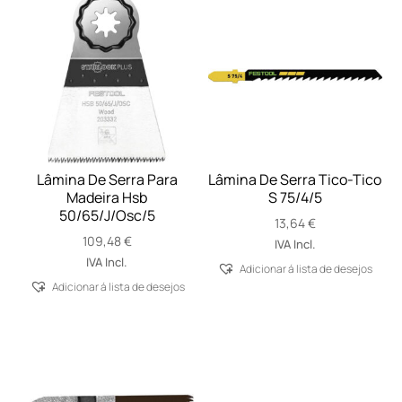
Lâmina De Serra Para
Lâmina De Serra Tico-Tico
Madeira Hsb
S 75/4/5
50/65/J/Osc/5
13,64
€
109,48
€
IVA Incl.
IVA Incl.
Adicionar á lista de desejos
Adicionar á lista de desejos