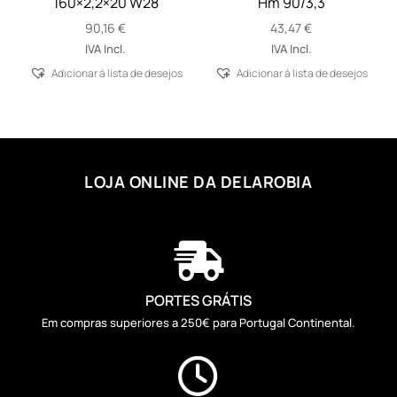
160×2,2×20 W28
Hm 90/3,3
90,16
€
43,47
€
IVA Incl.
IVA Incl.
Adicionar á lista de desejos
Adicionar á lista de desejos
LOJA ONLINE DA DELAROBIA

PORTES GRÁTIS
Em compras superiores a 250€ para Portugal Continental.
