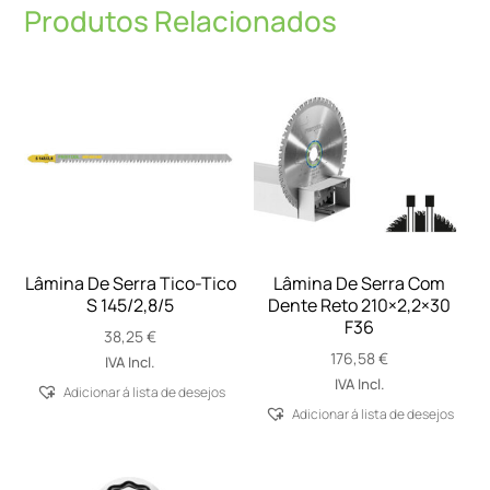
Produtos Relacionados
Lâmina De Serra Tico-Tico
Lâmina De Serra Com
S 145/2,8/5
Dente Reto 210×2,2×30
F36
38,25
€
176,58
€
IVA Incl.
IVA Incl.
Adicionar á lista de desejos
Adicionar á lista de desejos