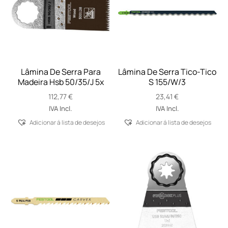
Lâmina De Serra Para
Lâmina De Serra Tico-Tico
Madeira Hsb 50/35/J 5x
S 155/W/3
112,77
€
23,41
€
IVA Incl.
IVA Incl.
Adicionar á lista de desejos
Adicionar á lista de desejos