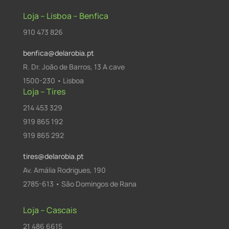
Loja – Lisboa – Benfica
910 473 826
benfica@delarobia.pt
R. Dr. João de Barros, 13 A cave
1500-230 • Lisboa
Loja – Tires
214 453 329
919 865 192
919 865 292
tires@delarobia.pt
Av. Amália Rodrigues, 190
2785-613 • São Domingos de Rana
Loja – Cascais
21 486 6615