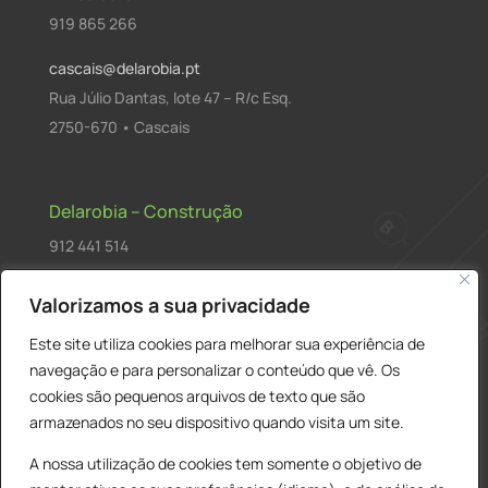
919 865 266
cascais@delarobia.pt
Rua Júlio Dantas, lote 47 – R/c Esq.
2750-670 • Cascais
Delarobia – Construção
912 441 514
construcao@delarobia.pt
Valorizamos a sua privacidade
R. António Andrade, 1171
Este site utiliza cookies para melhorar sua experiência de
2820-287 • Charneca de Caparica
navegação e para personalizar o conteúdo que vê. Os
cookies são pequenos arquivos de texto que são
Products
PESQUISAR
search
armazenados no seu dispositivo quando visita um site.
A nossa utilização de cookies tem somente o objetivo de