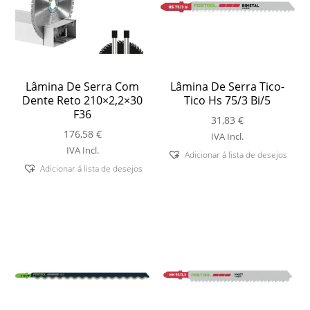
Lâmina De Serra Com
Lâmina De Serra Tico-
Dente Reto 210×2,2×30
Tico Hs 75/3 Bi/5
F36
31,83
€
176,58
€
IVA Incl.
IVA Incl.
Adicionar á lista de desejos
Adicionar á lista de desejos