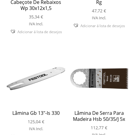
Cabeçote De Rebaixos
Rg
Wp 30x12x1,5
47,72
€
35,34
€
IVA Incl.
IVA Incl.
Adicionar á lista de desejos
Adicionar á lista de desejos
Lâmina Gb 13″-Is 330
Lâmina De Serra Para
Madeira Hsb 50/35/J 5x
125,04
€
112,77
€
IVA Incl.
IVA Incl.