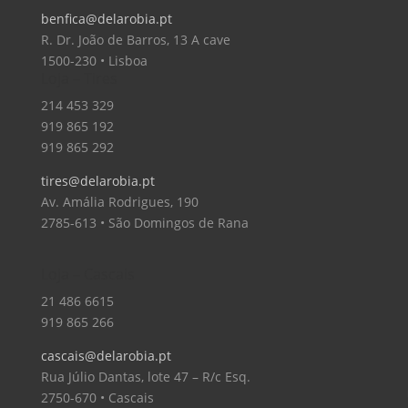
benfica@delarobia.pt
R. Dr. João de Barros, 13 A cave
1500-230 • Lisboa
Loja – Tires
214 453 329
919 865 192
919 865 292
tires@delarobia.pt
Av. Amália Rodrigues, 190
2785-613 • São Domingos de Rana
Loja – Cascais
21 486 6615
919 865 266
cascais@delarobia.pt
Rua Júlio Dantas, lote 47 – R/c Esq.
2750-670 • Cascais