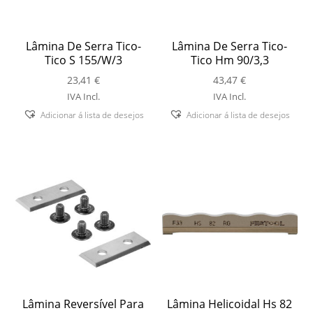
Lâmina De Serra Tico-
Lâmina De Serra Tico-
Tico S 155/W/3
Tico Hm 90/3,3
23,41
€
43,47
€
IVA Incl.
IVA Incl.
Adicionar á lista de desejos
Adicionar á lista de desejos
Lâmina Reversível Para
Lâmina Helicoidal Hs 82