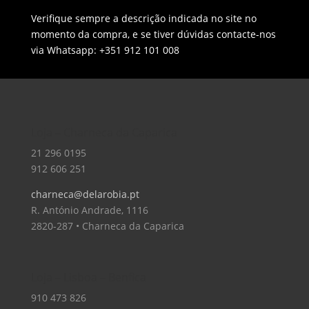
Verifique sempre a descrição indicada no site no
momento da compra, e se tiver dúvidas contacte-nos
via Whatsapp: +351 912 101 008
Loja – Charneca da Caparica
21 296 0195
912 606 251
charneca@delarobia.pt
R. António Andrade, 1116
2820-287 • Charneca da Caparica
Loja – Lisboa – Benfica
910 473 826