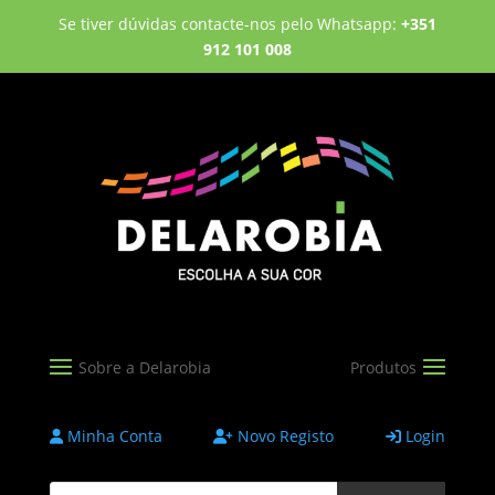
Se tiver dúvidas contacte-nos pelo Whatsapp:
+351
912 101 008
Minha Conta
Novo Registo
Login
Products