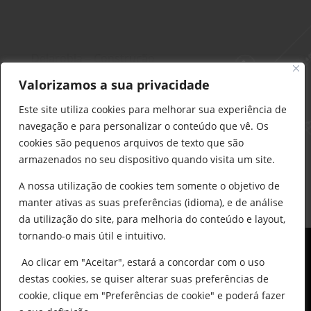
Delarobia – Construção
912 441 514
Valorizamos a sua privacidade
construcao@delarobia.pt
Este site utiliza cookies para melhorar sua experiência de
R. António Andrade, 1171
navegação e para personalizar o conteúdo que vê. Os
2820-287 • Charneca de Caparica
cookies são pequenos arquivos de texto que são
armazenados no seu dispositivo quando visita um site.
Products
search
PESQUISAR
A nossa utilização de cookies tem somente o objetivo de
manter ativas as suas preferências (idioma), e de análise
da utilização do site, para melhoria do conteúdo e layout,
tornando-o mais útil e intuitivo.
Ao clicar em "Aceitar", estará a concordar com o uso
destas cookies, se quiser alterar suas preferências de
cookie, clique em "Preferências de cookie" e poderá fazer
0
© All Copyright 2025 by Delarobia.pt