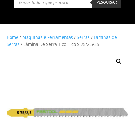
search
PESQUISAR
Home
/
Máquinas e Ferramentas
/
Serras
/
Láminas de
Serras
/ Lâmina De Serra Tico-Tico S 75/2,5/25