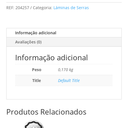
Tico-
REF:
204257
Categoria:
Láminas de Serras
Tico
S
75/2,5/25
Informação adicional
Avaliações (0)
Informação adicional
Peso
0,170 kg
Title
Default Title
Produtos Relacionados