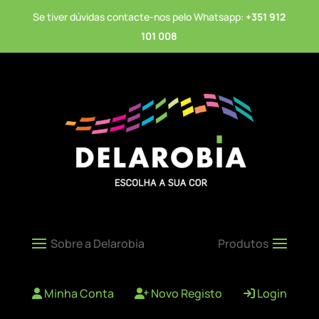
Se tiver dúvidas contacte-nos pelo Whatsapp:
+351 912
101 008
Minha Conta
Novo Registo
Login