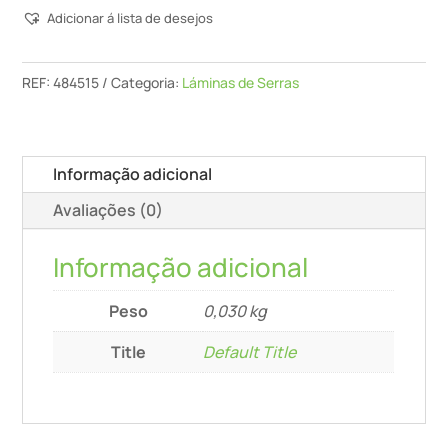
Adicionar á lista de desejos
Helicoidal
Hw
82
REF:
484515
Categoria:
Láminas de Serras
Sd
Informação adicional
Avaliações (0)
Informação adicional
Peso
0,030 kg
Title
Default Title