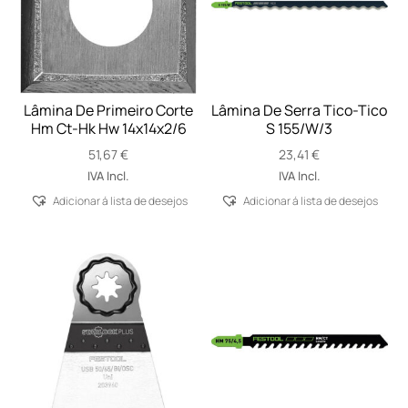
Lâmina De Primeiro Corte
Lâmina De Serra Tico-Tico
Hm Ct-Hk Hw 14x14x2/6
S 155/W/3
51,67
€
23,41
€
IVA Incl.
IVA Incl.
Adicionar á lista de desejos
Adicionar á lista de desejos