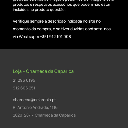
produtos e respetivos acessórios que podem não estar
incluídos no produto questão.
Verifique sempre a descrição indicada no site no
momento da compra, e se tiver dúvidas contacte-nos
via Whatsapp: +351 912 101 008
Loja – Charneca da Caparica
21 296 0195
912 606 251
charneca@delarobia.pt
R. António Andrade, 1116
2820-287 • Charneca da Caparica