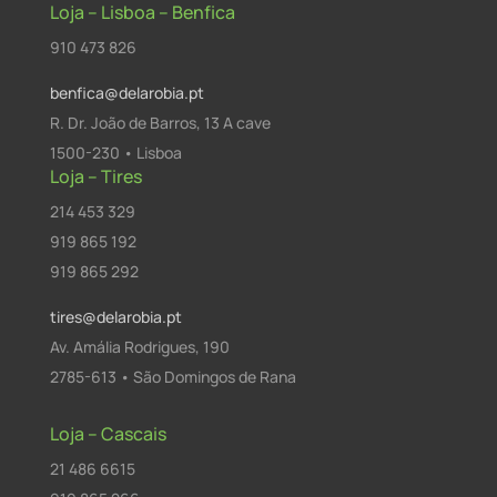
Loja – Lisboa – Benfica
910 473 826
benfica@delarobia.pt
R. Dr. João de Barros, 13 A cave
1500-230 • Lisboa
Loja – Tires
214 453 329
919 865 192
919 865 292
tires@delarobia.pt
Av. Amália Rodrigues, 190
2785-613 • São Domingos de Rana
Loja – Cascais
21 486 6615