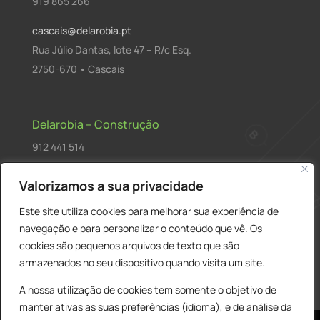
919 865 266
cascais@delarobia.pt
Rua Júlio Dantas, lote 47 – R/c Esq.
2750-670 • Cascais
Delarobia – Construção
912 441 514
construcao@delarobia.pt
Valorizamos a sua privacidade
R. António Andrade, 1171
Este site utiliza cookies para melhorar sua experiência de
2820-287 • Charneca de Caparica
navegação e para personalizar o conteúdo que vê. Os
cookies são pequenos arquivos de texto que são
Products
PESQUISAR
search
armazenados no seu dispositivo quando visita um site.
A nossa utilização de cookies tem somente o objetivo de
manter ativas as suas preferências (idioma), e de análise da