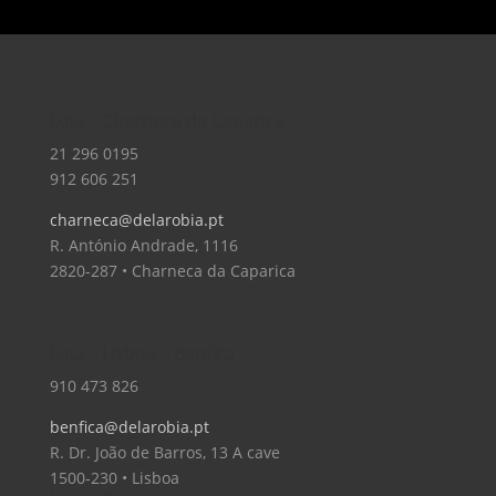
Loja – Charneca da Caparica
21 296 0195
912 606 251
charneca@delarobia.pt
R. António Andrade, 1116
2820-287 • Charneca da Caparica
Loja – Lisboa – Benfica
910 473 826
benfica@delarobia.pt
R. Dr. João de Barros, 13 A cave
1500-230 • Lisboa