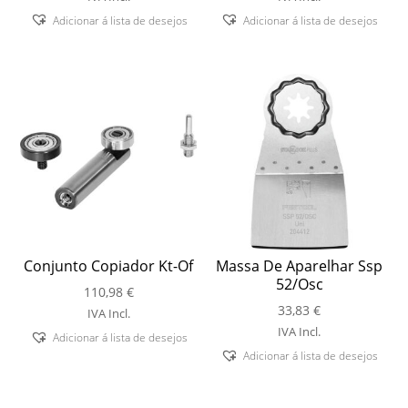
Adicionar á lista de desejos
Adicionar á lista de desejos
Conjunto Copiador Kt-Of
Massa De Aparelhar Ssp
52/Osc
110,98
€
33,83
€
IVA Incl.
IVA Incl.
Adicionar á lista de desejos
Adicionar á lista de desejos