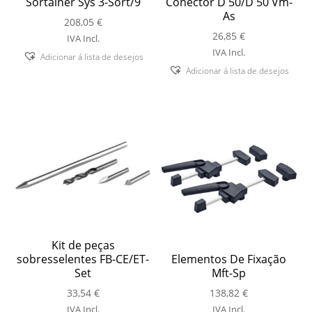
Sortainer Sys 3-Sort/9
Conector D 50/D 50 Vm-
As
208,05
€
26,85
€
IVA Incl.
IVA Incl.
Adicionar á lista de desejos
Adicionar á lista de desejos
Kit de peças
sobresselentes FB-CE/ET-
Elementos De Fixação
Set
Mft-Sp
33,54
€
138,82
€
IVA Incl.
IVA Incl.