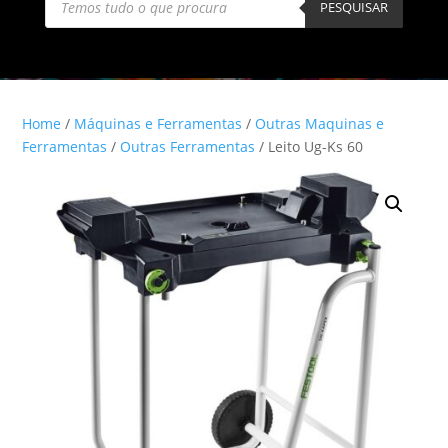
search
PESQUISAR
Home
/
Máquinas e Ferramentas
/
Outras Maquinas e
Ferramentas
/
Outras Ferramentas
/ Leito Ug-Ks 60