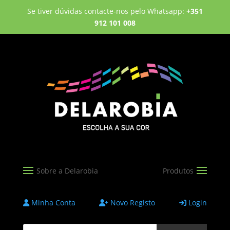
Se tiver dúvidas contacte-nos pelo Whatsapp:
+351
912 101 008
Minha Conta
Novo Registo
Login
Products