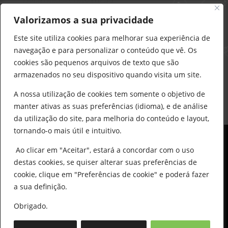
Delarobia – Construção
912 441 514
Valorizamos a sua privacidade
construcao@delarobia.pt
Este site utiliza cookies para melhorar sua experiência de
R. António Andrade, 1171
navegação e para personalizar o conteúdo que vê. Os
2820-287 • Charneca de Caparica
cookies são pequenos arquivos de texto que são
armazenados no seu dispositivo quando visita um site.
Products
search
PESQUISAR
A nossa utilização de cookies tem somente o objetivo de
manter ativas as suas preferências (idioma), e de análise
da utilização do site, para melhoria do conteúdo e layout,
tornando-o mais útil e intuitivo.
Ao clicar em "Aceitar", estará a concordar com o uso
destas cookies, se quiser alterar suas preferências de
cookie, clique em "Preferências de cookie" e poderá fazer
0
© All Copyright 2025 by Delarobia.pt
a sua definição.
Desenvolvidor por:
Tecnologias Imaginadas
Obrigado.