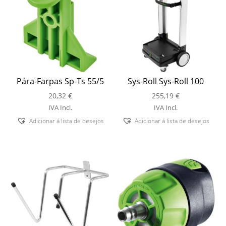
Pára-Farpas Sp-Ts 55/5
Sys-Roll Sys-Roll 100
20,32
€
255,19
€
IVA Incl.
IVA Incl.
Adicionar á lista de desejos
Adicionar á lista de desejos