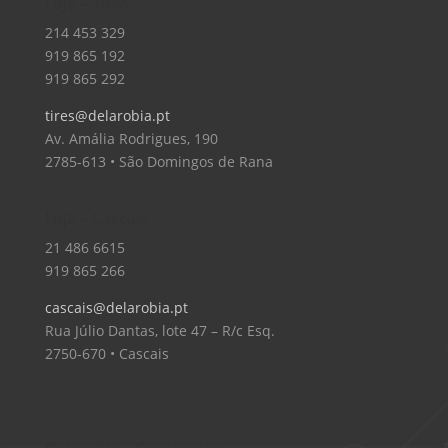
Loja – Tires
214 453 329
919 865 192
919 865 292
tires@delarobia.pt
Av. Amália Rodrigues, 190
2785-613 • São Domingos de Rana
Loja – Cascais
21 486 6615
919 865 266
cascais@delarobia.pt
Rua Júlio Dantas, lote 47 – R/c Esq.
2750-670 • Cascais