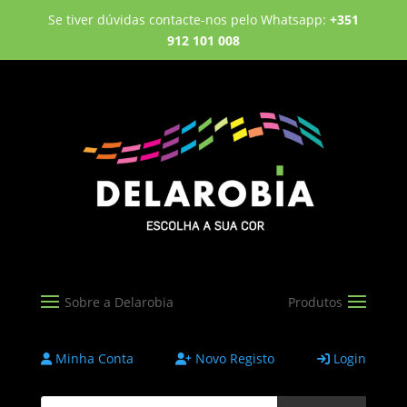
Se tiver dúvidas contacte-nos pelo Whatsapp:
+351
912 101 008
Minha Conta
Novo Registo
Login
Products