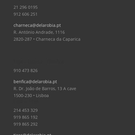
21 296 0195
912 606 251
charneca@delarobia.pt
R. António Andrade, 1116
2820-287 • Charneca da Caparica
Loja – Lisboa – Benfica
910 473 826
benfica@delarobia.pt
R. Dr. João de Barros, 13 A cave
1500-230 • Lisboa
Loja – Tires
214 453 329
919 865 192
919 865 292