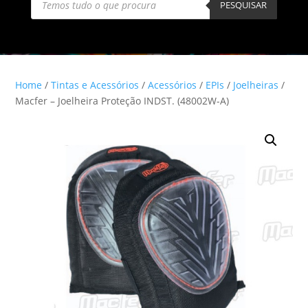
search
PESQUISAR
Home
/
Tintas e Acessórios
/
Acessórios
/
EPIs
/
Joelheiras
/
Macfer – Joelheira Proteção INDST. (48002W-A)