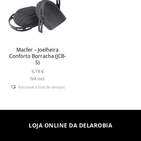
Macfer – Joelheira
Conforto Borracha (JCB-
S)
5,19
€
IVA Incl.
Adicionar á lista de desejos
LOJA ONLINE DA DELAROBIA