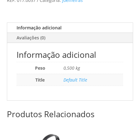
REF:
017.0057
Categoria:
Joelheiras
INDST.
(48002W-
A)
Informação adicional
Avaliações (0)
Informação adicional
Peso
0,500 kg
Title
Default Title
Produtos Relacionados