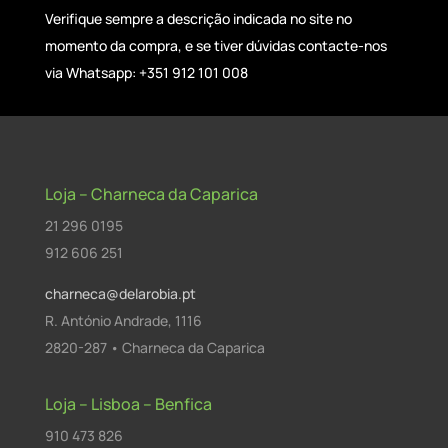
Verifique sempre a descrição indicada no site no
momento da compra, e se tiver dúvidas contacte-nos
via Whatsapp: +351 912 101 008
Loja – Charneca da Caparica
21 296 0195
912 606 251
charneca@delarobia.pt
R. António Andrade, 1116
2820-287 • Charneca da Caparica
Loja – Lisboa – Benfica
910 473 826