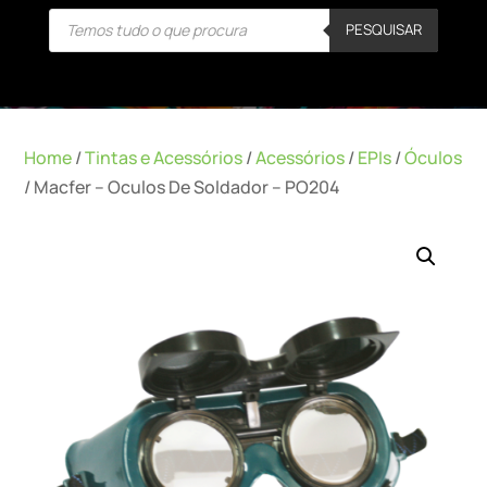
Products
PESQUISAR
search
Home
/
Tintas e Acessórios
/
Acessórios
/
EPIs
/
Óculos
/ Macfer – Oculos De Soldador – PO204