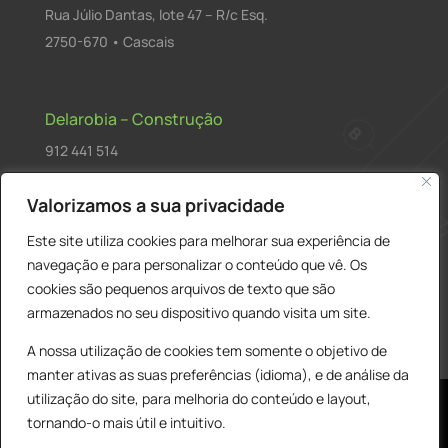
Rua Júlio Dantas, lote 47 – R/c Esq.
2750-670 • Cascais
Delarobia – Construção
912 441 514
construcao@delarobia.pt
Valorizamos a sua privacidade
R. António Andrade, 1171
Este site utiliza cookies para melhorar sua experiência de
2820-287 • Charneca de Caparica
navegação e para personalizar o conteúdo que vê. Os
cookies são pequenos arquivos de texto que são
Products
PESQUISAR
search
armazenados no seu dispositivo quando visita um site.
A nossa utilização de cookies tem somente o objetivo de
manter ativas as suas preferências (idioma), e de análise da
utilização do site, para melhoria do conteúdo e layout,
tornando-o mais útil e intuitivo.