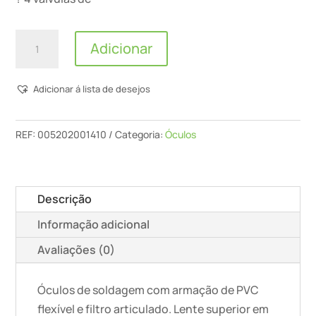
Quantidade
Adicionar
de
Macfer
Adicionar á lista de desejos
-
Oculos
De
REF:
005202001410
Categoria:
Óculos
Soldador
-
PO204
Descrição
Informação adicional
Avaliações (0)
Óculos de soldagem com armação de PVC
flexível e filtro articulado. Lente superior em