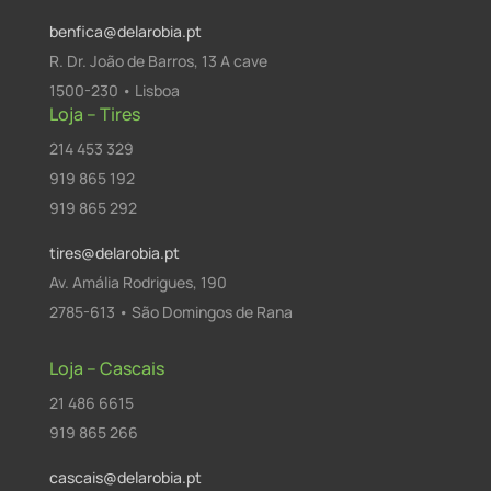
benfica@delarobia.pt
R. Dr. João de Barros, 13 A cave
1500-230 • Lisboa
Loja – Tires
214 453 329
919 865 192
919 865 292
tires@delarobia.pt
Av. Amália Rodrigues, 190
2785-613 • São Domingos de Rana
Loja – Cascais
21 486 6615
919 865 266
cascais@delarobia.pt