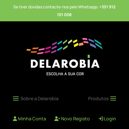
Se tiver dúvidas contacte-nos pelo Whatsapp:
+351 912
101 008
Minha Conta
Novo Registo
Login