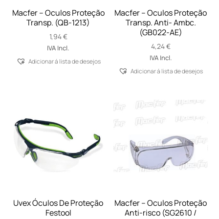
Macfer – Oculos Proteção
Macfer – Oculos Proteção
Transp. (QB-1213)
Transp. Anti- Ambc.
(GB022-AE)
1,94
€
4,24
€
IVA Incl.
IVA Incl.
Adicionar á lista de desejos
Adicionar á lista de desejos
Uvex Óculos De Proteção
Macfer – Oculos Proteção
Festool
Anti-risco (SG2610 /