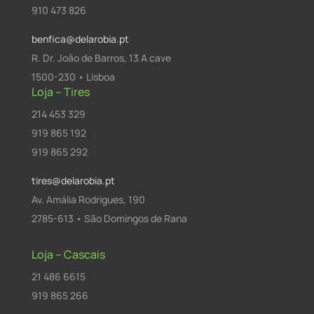
910 473 826
benfica@delarobia.pt
R. Dr. João de Barros, 13 A cave
1500-230 • Lisboa
Loja – Tires
214 453 329
919 865 192
919 865 292
tires@delarobia.pt
Av. Amália Rodrigues, 190
2785-613 • São Domingos de Rana
Loja – Cascais
21 486 6615
919 865 266