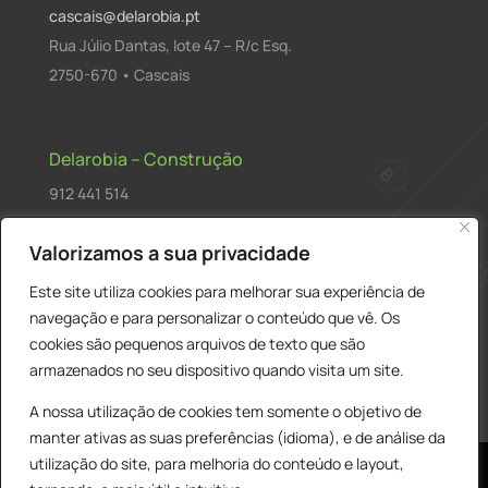
cascais@delarobia.pt
Rua Júlio Dantas, lote 47 – R/c Esq.
2750-670 • Cascais
Delarobia – Construção
912 441 514
construcao@delarobia.pt
Valorizamos a sua privacidade
R. António Andrade, 1171
Este site utiliza cookies para melhorar sua experiência de
2820-287 • Charneca de Caparica
navegação e para personalizar o conteúdo que vê. Os
cookies são pequenos arquivos de texto que são
Products
PESQUISAR
search
armazenados no seu dispositivo quando visita um site.
A nossa utilização de cookies tem somente o objetivo de
manter ativas as suas preferências (idioma), e de análise da
utilização do site, para melhoria do conteúdo e layout,