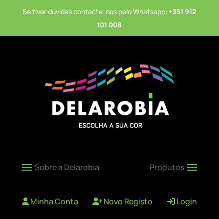
Se tiver dúvidas contacte-nos pelo Whatsapp:
+351 912
101 008
Minha Conta
Novo Registo
Login