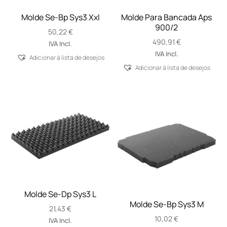
Molde Se-Bp Sys3 Xxl
Molde Para Bancada Aps
900/2
50,22
€
490,91
€
IVA Incl.
IVA Incl.
Adicionar á lista de desejos
Adicionar á lista de desejos
Molde Se-Dp Sys3 L
Molde Se-Bp Sys3 M
21,43
€
10,02
€
IVA Incl.