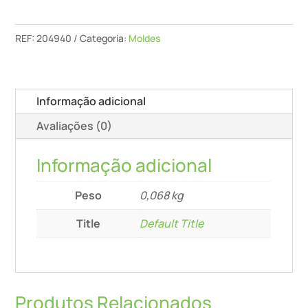
Dp
Sys3
REF:
204940
Categoria:
Moldes
M
Informação adicional
Avaliações (0)
Informação adicional
Peso
0,068 kg
Title
Default Title
Produtos Relacionados