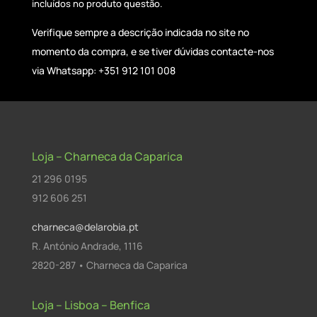
incluídos no produto questão.
Verifique sempre a descrição indicada no site no
momento da compra, e se tiver dúvidas contacte-nos
via Whatsapp: +351 912 101 008
Loja – Charneca da Caparica
21 296 0195
912 606 251
charneca@delarobia.pt
R. António Andrade, 1116
2820-287 • Charneca da Caparica
Loja – Lisboa – Benfica