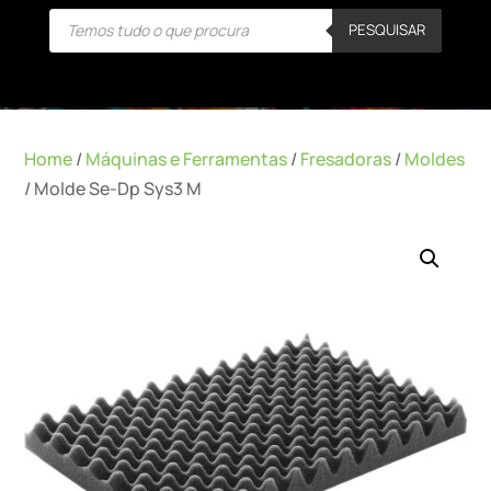
Products
PESQUISAR
search
Home
/
Máquinas e Ferramentas
/
Fresadoras
/
Moldes
/ Molde Se-Dp Sys3 M