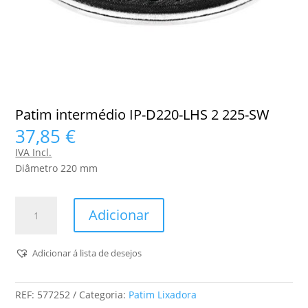
Patim intermédio IP-D220-LHS 2 225-SW
37,85
€
IVA Incl.
Diâmetro 220 mm
Quantidade
Adicionar
de
Patim
intermédio
Adicionar á lista de desejos
IP-
D220-
REF:
577252
Categoria:
Patim Lixadora
LHS