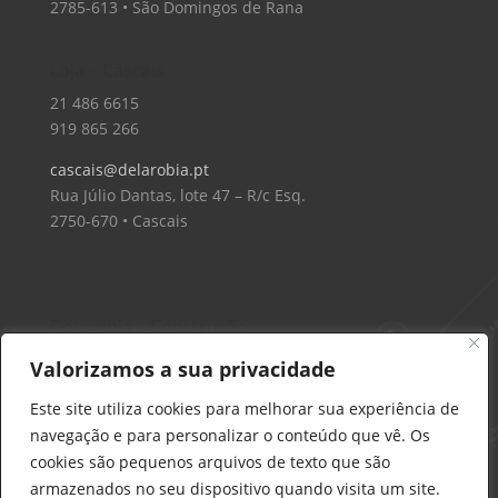
2785-613 • São Domingos de Rana
Loja – Cascais
21 486 6615
919 865 266
cascais@delarobia.pt
Rua Júlio Dantas, lote 47 – R/c Esq.
2750-670 • Cascais
Delarobia – Construção
912 441 514
Valorizamos a sua privacidade
construcao@delarobia.pt
Este site utiliza cookies para melhorar sua experiência de
R. António Andrade, 1171
navegação e para personalizar o conteúdo que vê. Os
2820-287 • Charneca de Caparica
cookies são pequenos arquivos de texto que são
armazenados no seu dispositivo quando visita um site.