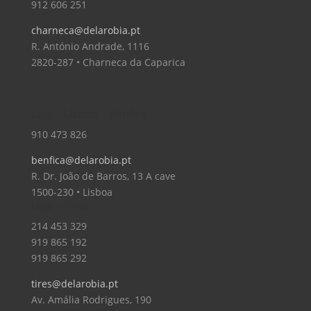
912 606 251
charneca@delarobia.pt
R. António Andrade, 1116
2820-287 • Charneca da Caparica
Loja – Lisboa – Benfica
910 473 826
benfica@delarobia.pt
R. Dr. João de Barros, 13 A cave
1500-230 • Lisboa
Loja – Tires
214 453 329
919 865 192
919 865 292
tires@delarobia.pt
Av. Amália Rodrigues, 190