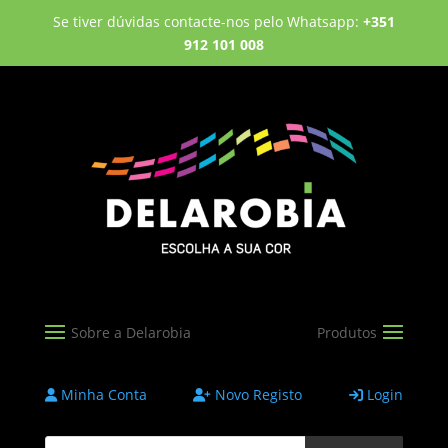
Se tiver dúvidas contacte-nos pelo Whatsapp:
+351
912 101 008
Minha Conta
Novo Registo
Login
Products