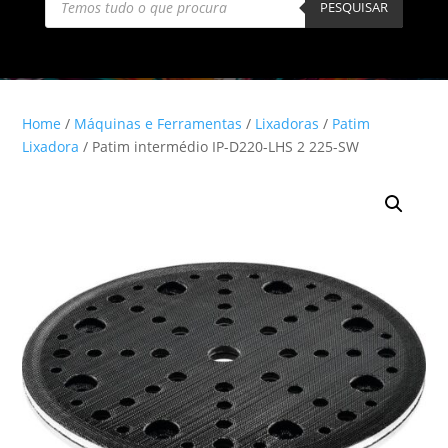
search
PESQUISAR
Home
/
Máquinas e Ferramentas
/
Lixadoras
/
Patim
Lixadora
/ Patim intermédio IP-D220-LHS 2 225-SW