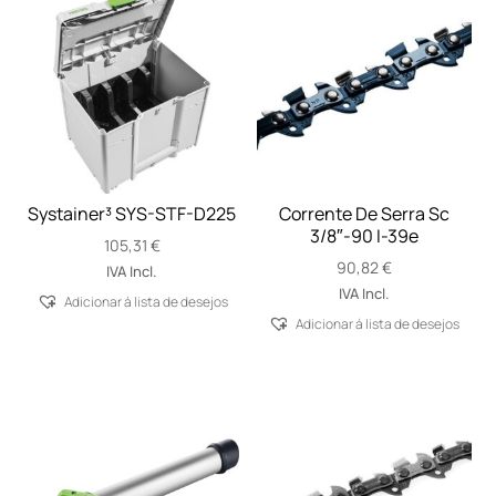
Systainer³ SYS-STF-D225
Corrente De Serra Sc
3/8″-90 I-39e
105,31
€
90,82
€
IVA Incl.
IVA Incl.
Adicionar á lista de desejos
Adicionar á lista de desejos