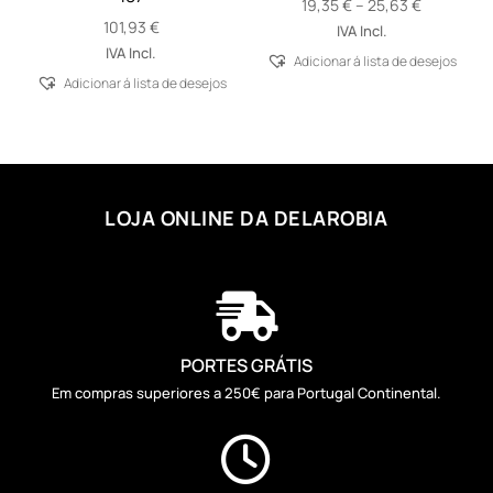
Price
19,35
€
–
25,63
€
101,93
€
range:
IVA Incl.
19,35 €
IVA Incl.
Adicionar á lista de desejos
through
Adicionar á lista de desejos
25,63 €
LOJA ONLINE DA DELAROBIA

PORTES GRÁTIS
Em compras superiores a 250€ para Portugal Continental.
