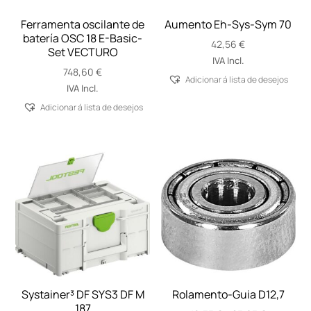
Ferramenta oscilante de
Aumento Eh-Sys-Sym 70
batería OSC 18 E-Basic-
42,56
€
Set VECTURO
IVA Incl.
748,60
€
Adicionar á lista de desejos
IVA Incl.
Adicionar á lista de desejos
Systainer³ DF SYS3 DF M
Rolamento-Guia D12,7
187