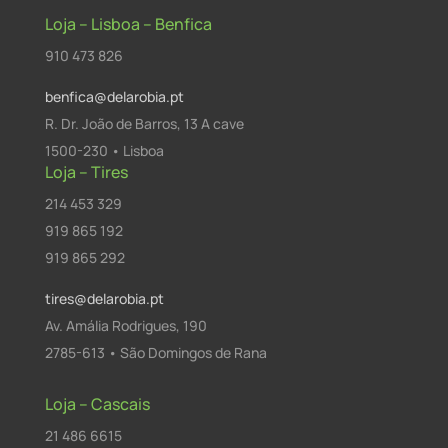
Loja – Lisboa – Benfica
910 473 826
benfica@delarobia.pt
R. Dr. João de Barros, 13 A cave
1500-230 • Lisboa
Loja – Tires
214 453 329
919 865 192
919 865 292
tires@delarobia.pt
Av. Amália Rodrigues, 190
2785-613 • São Domingos de Rana
Loja – Cascais
21 486 6615