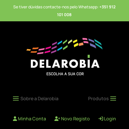
Se tiver dúvidas contacte-nos pelo Whatsapp:
+351 912
101 008
Minha Conta
Novo Registo
Login