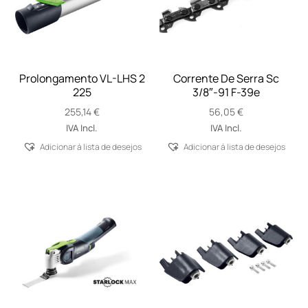
Prolongamento VL-LHS 2
Corrente De Serra Sc
225
3/8″-91 F-39e
255,14
€
56,05
€
IVA Incl.
IVA Incl.
Adicionar á lista de desejos
Adicionar á lista de desejos