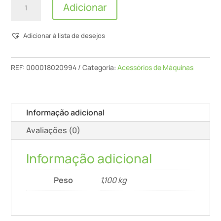
Adicionar
de
Pecol
Adicionar á lista de desejos
-
batería
V20
REF:
000018020994
Categoria:
Acessórios de Máquinas
-
2AH
Informação adicional
Avaliações (0)
Informação adicional
Peso
1,100 kg