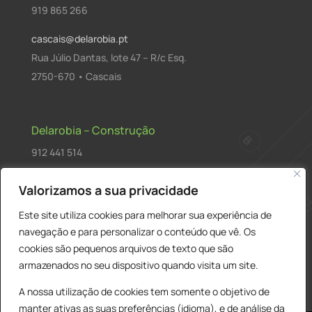
919 865 266
cascais@delarobia.pt
Rua Júlio Dantas, lote 47 – R/c Esq.
2750-670 • Cascais
Delarobia – Construção
912 441 514
construcao@delarobia.pt
Valorizamos a sua privacidade
R. António Andrade, 1171
Este site utiliza cookies para melhorar sua experiência de
2820-287 • Charneca de Caparica
navegação e para personalizar o conteúdo que vê. Os
cookies são pequenos arquivos de texto que são
Products
PESQUISAR
search
armazenados no seu dispositivo quando visita um site.
A nossa utilização de cookies tem somente o objetivo de
manter ativas as suas preferências (idioma), e de análise da