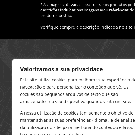
* As imagens utilizadas para ilustrar os produtos p
descrições incluídas nas imagens e/ou referências 
produto questão.
Verifique sempre a descrição indicada no site
Loja – Charneca da Caparica
Valorizamos a sua privacidade
21 296 0195
912 606 251
Este site utiliza cookies para melhorar sua experiência d
navegação e para personalizar o conteúdo que vê. Os
charneca@delarobia.pt
cookies são pequenos arquivos de texto que são
R. António Andrade, 1116
armazenados no seu dispositivo quando visita um site.
2820-287 • Charneca da Caparica
A nossa utilização de cookies tem somente o objetivo de
Loja – Tires
manter ativas as suas preferências (idioma), e de análise
214 453 329
da utilização do site, para melhoria do conteúdo e layout
919 865 192
tornando-o mais útil e intuitivo.