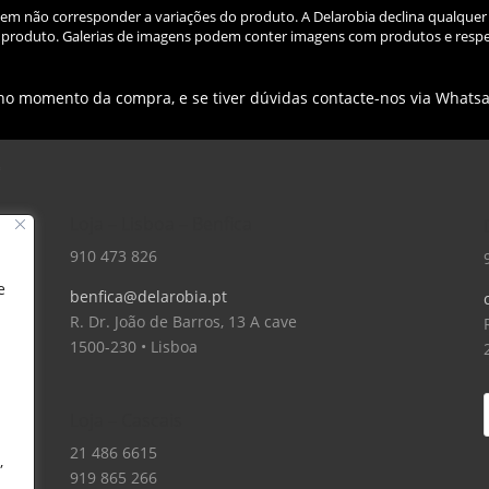
odem não corresponder a variações do produto. A Delarobia declina qualquer
do produto. Galerias de imagens podem conter imagens com produtos e respe
 no momento da compra, e se tiver dúvidas contacte-nos via Whats
Loja – Lisboa – Benfica
910 473 826
e
benfica@delarobia.pt
R. Dr. João de Barros, 13 A cave
1500-230 • Lisboa
Loja – Cascais
21 486 6615
,
919 865 266