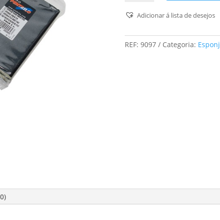
Pentrilo
-
Adicionar á lista de desejos
Pack
2
REF:
9097
Categoria:
Esponj
-
Esponja
Plana
(Grão
Grosso
/
46)
0)