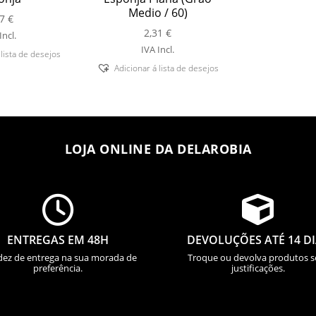
Medio / 60)
17
€
2,31
€
Incl.
IVA Incl.
 lista de desejos
Adicionar á lista de desejos
LOJA ONLINE DA DELAROBIA


ENTREGAS EM 48H
DEVOLUÇÕES ATÉ 14 D
dez de entrega na sua morada de
Troque ou devolva produtos 
preferência.
justificações.