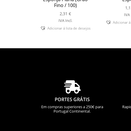
Fino / 100)
1,
2,31
€
IVA 
IVA Incl.
Adicionar á
Adicionar á lista de desejos

PORTES GRÁTIS
Em compras superiores a 250€ para
Rapi
Portugal Continental.