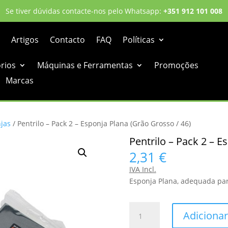
Se tiver dúvidas contacte-nos pelo Whatsapp:
+351 912 101 008
Artigos
Contacto
FAQ
Políticas
órios
Máquinas e Ferramentas
Promoções
Marcas
jas
/ Pentrilo – Pack 2 – Esponja Plana (Grão Grosso / 46)
Pentrilo – Pack 2 – E
2,31
€
IVA Incl.
Esponja Plana, adequada par
Quantidade
Adicionar
de