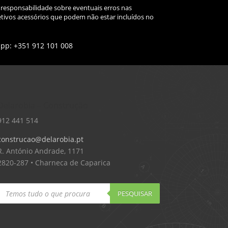
 responsabilidade sobre eventuais erros nas
tivos acessórios que podem não estar incluídos no
app: +351 912 101 008
Delarobia – Construção
912 441 514
construcao@delarobia.pt
R. António Andrade, 1171
2820-287 • Charneca de Caparica
Products
search
PESQUISAR