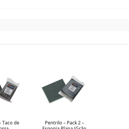
– Taco de
Pentrilo – Pack 2 –
onja
Esponja Plana (Grão