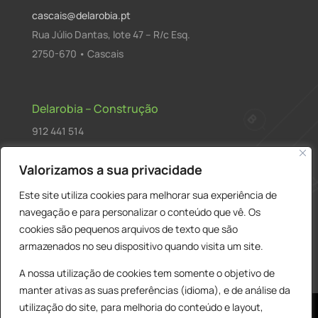
cascais@delarobia.pt
Rua Júlio Dantas, lote 47 – R/c Esq.
2750-670 • Cascais
Delarobia – Construção
912 441 514
construcao@delarobia.pt
Valorizamos a sua privacidade
R. António Andrade, 1171
Este site utiliza cookies para melhorar sua experiência de
2820-287 • Charneca de Caparica
navegação e para personalizar o conteúdo que vê. Os
cookies são pequenos arquivos de texto que são
Products
PESQUISAR
search
armazenados no seu dispositivo quando visita um site.
A nossa utilização de cookies tem somente o objetivo de
manter ativas as suas preferências (idioma), e de análise da
utilização do site, para melhoria do conteúdo e layout,