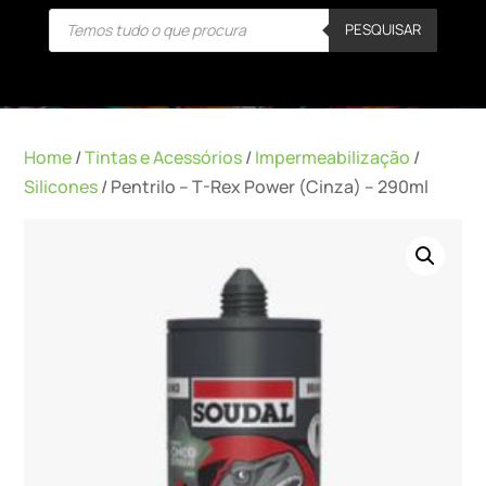
Products
PESQUISAR
search
Home
/
Tintas e Acessórios
/
Impermeabilização
/
Silicones
/ Pentrilo – T-Rex Power (Cinza) – 290ml