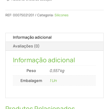
-
T-
Rex
REF:
00075021201
Categoria:
Silicones
Power
(Cinza)
–
Informação adicional
290ml
Avaliações (0)
Informação adicional
Peso
0,557 kg
Embalagem
1 Un
Produtos Relacionados