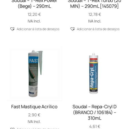
Soudal – T-Rex Power
Soudal – T-Rex Turbo (20
(Bege) – 290mL
MIN) – 290mL [145079]
12,20
€
12,78
€
IVA Incl.
IVA Incl.
Adicionar á lista de desejos
Adicionar á lista de desejos
Fast Mastique Acrílico
Soudal – Repa-Cryl D
(BRANCO / 106184) –
2,90
€
310mL
IVA Incl.
4,61
€