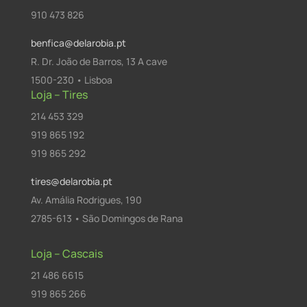
910 473 826
benfica@delarobia.pt
R. Dr. João de Barros, 13 A cave
1500-230 • Lisboa
Loja – Tires
214 453 329
919 865 192
919 865 292
tires@delarobia.pt
Av. Amália Rodrigues, 190
2785-613 • São Domingos de Rana
Loja – Cascais
21 486 6615
919 865 266