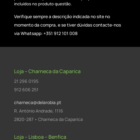
incluídos no produto questão.
Verifique sempre a descrição indicada no site no
momento da compra, e se tiver dúvidas contacte-nos
via Whatsapp: +351 912 101 008
Loja – Charneca da Caparica
21 296 0195
912 606 251
charneca@delarobia.pt
R. António Andrade, 1116
2820-287 • Charneca da Caparica
Loja – Lisboa – Benfica