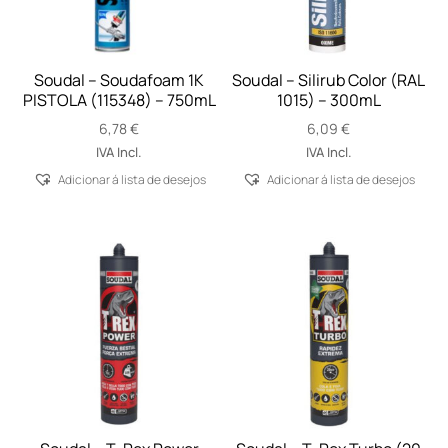
Soudal – Soudafoam 1K
Soudal – Silirub Color (RAL
PISTOLA (115348) – 750mL
1015) – 300mL
6,78
€
6,09
€
IVA Incl.
IVA Incl.
Adicionar á lista de desejos
Adicionar á lista de desejos