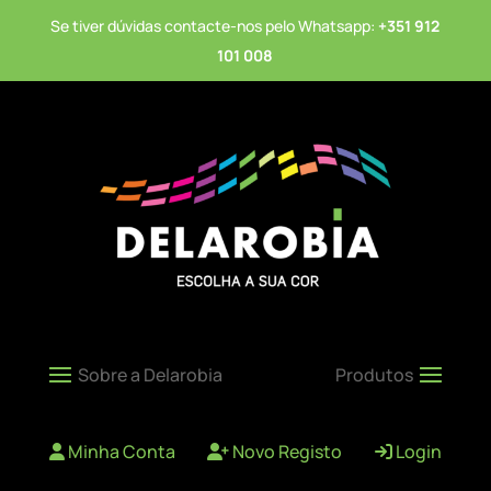
Se tiver dúvidas contacte-nos pelo Whatsapp:
+351 912
101 008
Minha Conta
Novo Registo
Login