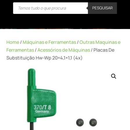
Products
PESQUISAR
search
Home
/
Máquinas e Ferramentas
/
Outras Maquinas e
Ferramentas
/
Acessórios de Máquinas
/ Placas De
Substituição Hw-Wp 20×4,1×1,1 (4x)