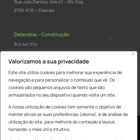
Rua Júlio Dantas, lote 47 – R/c Esq.
2750-670 • Cascais
Delarobia – Construção
912 441 514
construcao@delarobia.pt
Valorizamos a sua privacidade
R. António Andrade, 1171
Este site utiliza cookies para melhorar sua experiência de
2820-287 • Charneca de Caparica
navegação e para personalizar o conteúdo que vê. Os
cookies são pequenos arquivos de texto que são
Products
PESQUISAR
search
armazenados no seu dispositivo quando visita um site.
A nossa utilização de cookies tem somente o objetivo de
manter ativas as suas preferências (idioma), e de análise da
utilização do site, para melhoria do conteúdo e layout,
tornando-o mais útil e intuitivo.