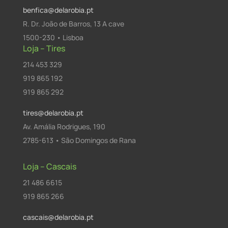
benfica@delarobia.pt
R. Dr. João de Barros, 13 A cave
1500-230 • Lisboa
Loja – Tires
214 453 329
919 865 192
919 865 292
tires@delarobia.pt
Av. Amália Rodrigues, 190
2785-613 • São Domingos de Rana
Loja – Cascais
21 486 6615
919 865 266
cascais@delarobia.pt