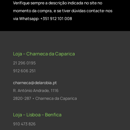
Verifique sempre a descrição indicada no site no
momento da compra, e se tiver dúvidas contacte-nos
via Whatsapp: +351 912 101 008
Loja – Charneca da Caparica
21 296 0195
912 606 251
charneca@delarobia.pt
R. António Andrade, 1116
2820-287 • Charneca da Caparica
Loja – Lisboa – Benfica
910 473 826