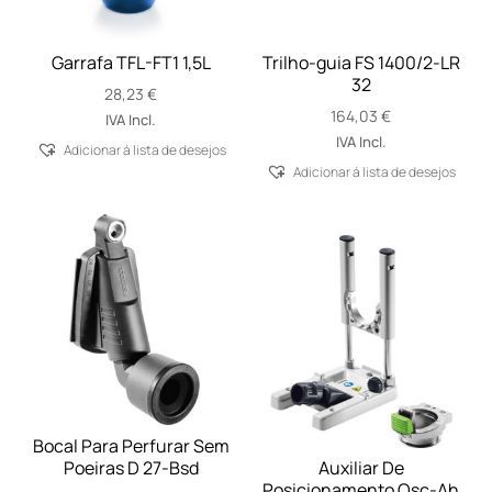
Garrafa TFL-FT1 1,5L
Trilho-guia FS 1400/2-LR
32
28,23
€
164,03
€
IVA Incl.
IVA Incl.
Adicionar á lista de desejos
Adicionar á lista de desejos
Bocal Para Perfurar Sem
Poeiras D 27-Bsd
Auxiliar De
Posicionamento Osc-Ah