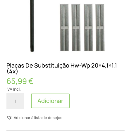
Placas De Substituição Hw-Wp 20×4,1×1,1
(4x)
65,99
€
IVA Incl.
Quantidade
Adicionar
de
Placas
Adicionar á lista de desejos
De
Substituição