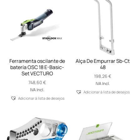
Ferramenta oscilante de
Alça De Empurrar Sb-Ct
batería OSC 18 E-Basic-
48
Set VECTURO
198,26
€
748,60
€
IVA Incl.
IVA Incl.
Adicionar á lista de desejos
Adicionar á lista de desejos