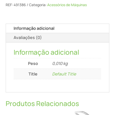
Hw-
REF:
491386
Categoria:
Acessórios de Máquinas
Wp
20x4,1x1,1
(4x)
Informação adicional
Avaliações (0)
Informação adicional
Peso
0,010 kg
Title
Default Title
Produtos Relacionados