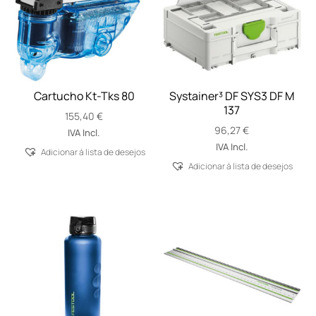
Cartucho Kt-Tks 80
Systainer³ DF SYS3 DF M
137
155,40
€
96,27
€
IVA Incl.
IVA Incl.
Adicionar á lista de desejos
Adicionar á lista de desejos