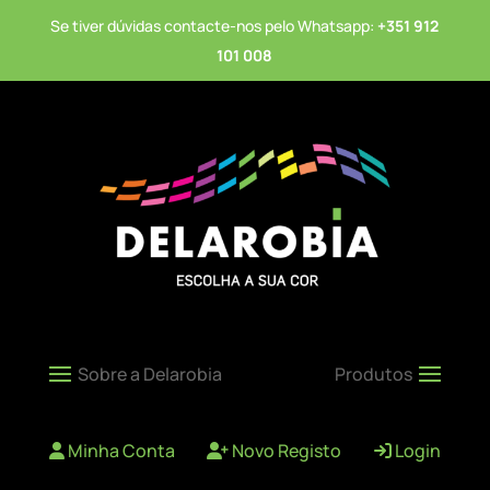
Se tiver dúvidas contacte-nos pelo Whatsapp:
+351 912
101 008
Minha Conta
Novo Registo
Login