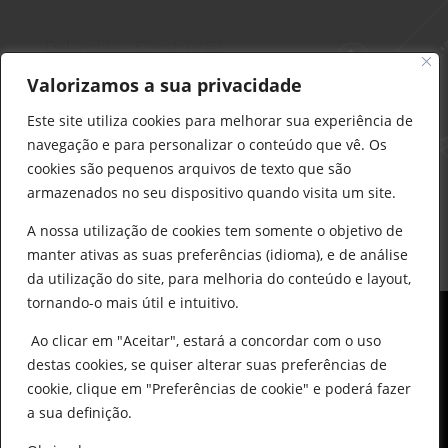
Delarobia – Construção
912 441 514
Valorizamos a sua privacidade
construcao@delarobia.pt
Este site utiliza cookies para melhorar sua experiência de
R. António Andrade, 1171
navegação e para personalizar o conteúdo que vê. Os
2820-287 • Charneca de Caparica
cookies são pequenos arquivos de texto que são
armazenados no seu dispositivo quando visita um site.
Products
search
PESQUISAR
A nossa utilização de cookies tem somente o objetivo de
manter ativas as suas preferências (idioma), e de análise
da utilização do site, para melhoria do conteúdo e layout,
tornando-o mais útil e intuitivo.
Ao clicar em "Aceitar", estará a concordar com o uso
destas cookies, se quiser alterar suas preferências de
cookie, clique em "Preferências de cookie" e poderá fazer
0
© All Copyright 2025 by Delarobia.pt
a sua definição.
Desenvolvidor por:
Tecnologias Imaginadas