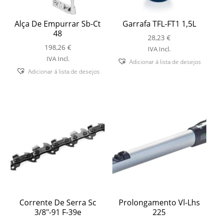
Alça De Empurrar Sb-Ct
Garrafa TFL-FT1 1,5L
48
28,23
€
198,26
€
IVA Incl.
IVA Incl.
Adicionar á lista de desejos
Adicionar á lista de desejos
Corrente De Serra Sc
Prolongamento Vl-Lhs
3/8″-91 F-39e
225