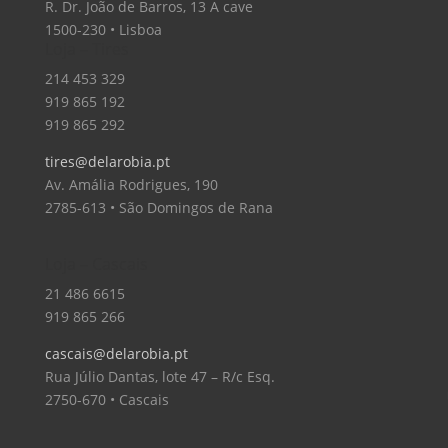
R. Dr. João de Barros, 13 A cave
1500-230 • Lisboa
Loja – Tires
214 453 329
919 865 192
919 865 292
tires@delarobia.pt
Av. Amália Rodrigues, 190
2785-613 • São Domingos de Rana
Loja – Cascais
21 486 6615
919 865 266
cascais@delarobia.pt
Rua Júlio Dantas, lote 47 – R/c Esq.
2750-670 • Cascais