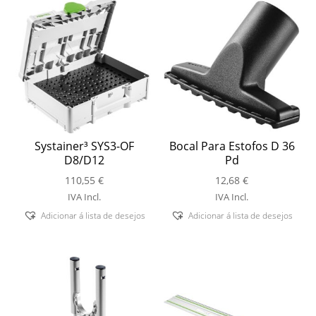
Systainer³ SYS3-OF
Bocal Para Estofos D 36
D8/D12
Pd
110,55
€
12,68
€
IVA Incl.
IVA Incl.
Adicionar á lista de desejos
Adicionar á lista de desejos