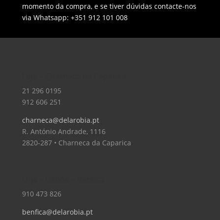
momento da compra, e se tiver dúvidas contacte-nos
via Whatsapp: +351 912 101 008
Loja – Charneca da Caparica
21 296 0195
912 606 251
charneca@delarobia.pt
R. António Andrade, 1116
2820-287 • Charneca da Caparica
Loja – Lisboa – Benfica
910 473 826
benfica@delarobia.pt