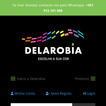
Se tiver dúvidas contacte-nos pelo Whatsapp:
+351
912 101 008
Minha Conta
Novo Registo
Login
Products