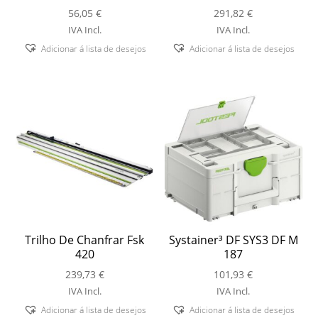
56,05
€
291,82
€
IVA Incl.
IVA Incl.
Adicionar á lista de desejos
Adicionar á lista de desejos
Trilho De Chanfrar Fsk
Systainer³ DF SYS3 DF M
420
187
239,73
€
101,93
€
IVA Incl.
IVA Incl.
Adicionar á lista de desejos
Adicionar á lista de desejos