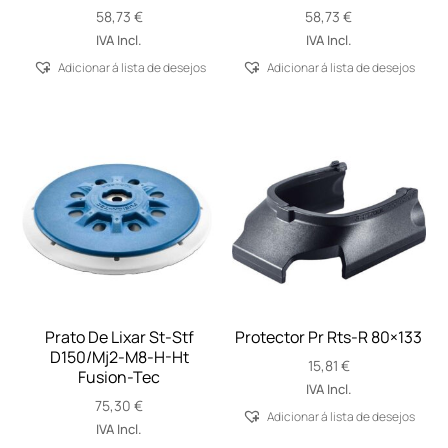
58,73
€
58,73
€
IVA Incl.
IVA Incl.
Adicionar á lista de desejos
Adicionar á lista de desejos
Prato De Lixar St-Stf
Protector Pr Rts-R 80×133
D150/Mj2-M8-H-Ht
15,81
€
Fusion-Tec
IVA Incl.
75,30
€
Adicionar á lista de desejos
IVA Incl.