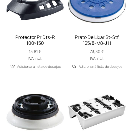
Protector Pr Dts-R
Prato De Lixar St-Stf
100×150
125/8-M8-J H
15,81
€
73,30
€
IVA Incl.
IVA Incl.
Adicionar á lista de desejos
Adicionar á lista de desejos