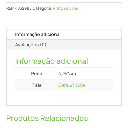
St-
REF:
485298
Categoria:
Prato de Lixar
D115/0-
M14/2f
Informação adicional
Avaliações (0)
Informação adicional
Peso
0,280 kg
Title
Default Title
Produtos Relacionados