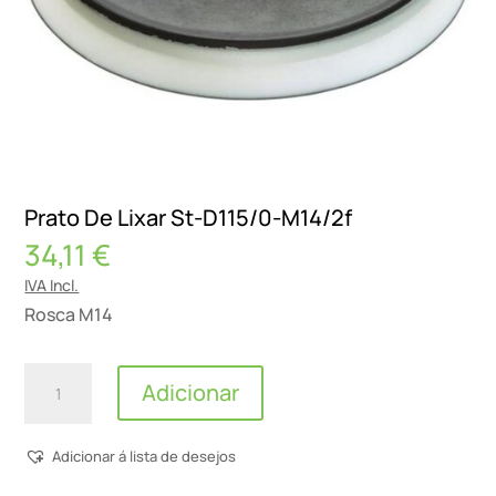
Prato De Lixar St-D115/0-M14/2f
34,11
€
IVA Incl.
Rosca M14
Quantidade
Adicionar
de
Prato
Adicionar á lista de desejos
De
Lixar