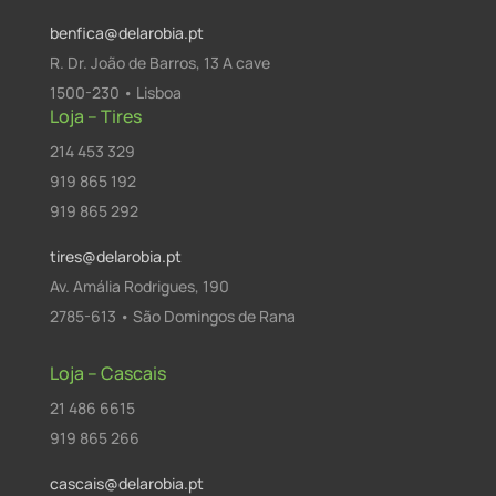
benfica@delarobia.pt
R. Dr. João de Barros, 13 A cave
1500-230 • Lisboa
Loja – Tires
214 453 329
919 865 192
919 865 292
tires@delarobia.pt
Av. Amália Rodrigues, 190
2785-613 • São Domingos de Rana
Loja – Cascais
21 486 6615
919 865 266
cascais@delarobia.pt