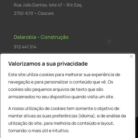
Rua Júlio Dantas, lote 47 – R/c Esq.
2750-670 • Cascais
Delarobia – Construção
912 441 514
construcao@delarobia.pt
Valorizamos a sua privacidade
R. António Andrade, 1171
Este site utiliza cookies para melhorar sua experiência de
2820-287 • Charneca de Caparica
navegação e para personalizar o conteúdo que vê. Os
cookies são pequenos arquivos de texto que são
Products
PESQUISAR
search
armazenados no seu dispositivo quando visita um site.
A nossa utilização de cookies tem somente o objetivo de
manter ativas as suas preferências (idioma), e de análise da
utilização do site, para melhoria do conteúdo e layout,
tornando-o mais útil e intuitivo.