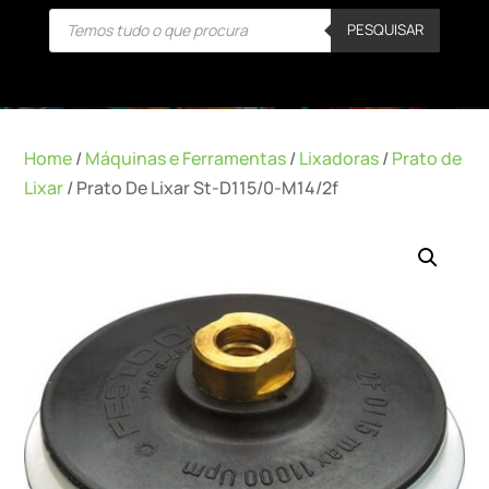
Products
PESQUISAR
search
Home
/
Máquinas e Ferramentas
/
Lixadoras
/
Prato de
Lixar
/ Prato De Lixar St-D115/0-M14/2f