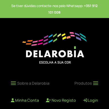
Se tiver dúvidas contacte-nos pelo Whatsapp:
+351 912
101 008
Minha Conta
Novo Registo
Login