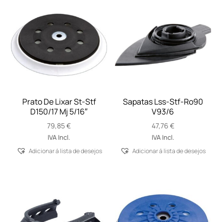
Prato De Lixar St-Stf
Sapatas Lss-Stf-Ro90
D150/17 Mj 5/16″
V93/6
79,85
€
47,76
€
IVA Incl.
IVA Incl.
Adicionar á lista de desejos
Adicionar á lista de desejos