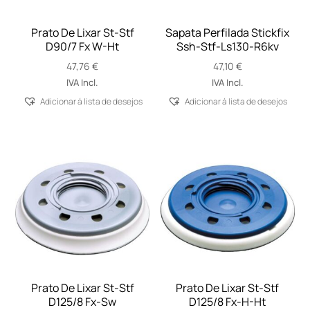
Prato De Lixar St-Stf
Sapata Perfilada Stickfix
D90/7 Fx W-Ht
Ssh-Stf-Ls130-R6kv
47,76
€
47,10
€
IVA Incl.
IVA Incl.
Adicionar á lista de desejos
Adicionar á lista de desejos
Prato De Lixar St-Stf
Prato De Lixar St-Stf
D125/8 Fx-Sw
D125/8 Fx-H-Ht