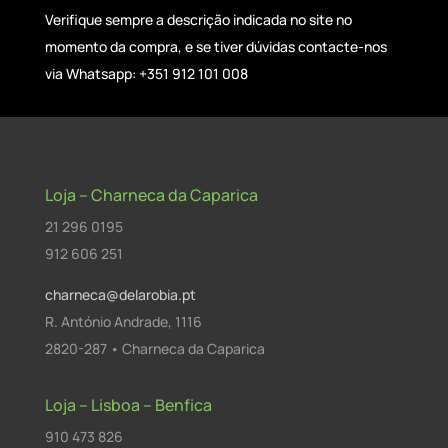
Verifique sempre a descrição indicada no site no
momento da compra, e se tiver dúvidas contacte-nos
via Whatsapp: +351 912 101 008
Loja – Charneca da Caparica
21 296 0195
912 606 251
charneca@delarobia.pt
R. António Andrade, 1116
2820-287 • Charneca da Caparica
Loja – Lisboa – Benfica
910 473 826