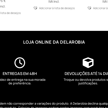
,76
€
IVA Incl.
IVA 
Incl.
Adicionar á lista de desejos
Adicionar á
 lista de desejos
LOJA ONLINE DA DELAROBIA


ENTREGAS EM 48H
DEVOLUÇÕES ATÉ 14 DI
idez de entrega na sua morada
Troque ou devolva produtos 
de preferência.
justificações.
podem não corresponder a variações do produto. A Delarobia declina qual
s do produto. Galerias de imagens podem conter imagens com produtos e