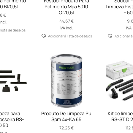
a Polimento
Festool Produto Para
Soudal –
 Bl/0,5l
Polimento Mpa 5010
Limpeza Pist
Or/0,5l
– 5
18
€
44,67
€
9,
Incl.
IVA Incl.
IVA 
 lista de desejos
Adicionar á lista de desejos
Adicionar á
mpeza para
Produto De Limpeza Pu
Kit de limp
osseira RS-
Spm 4x-Ka 65
RS-ST D 2
D 50
72,26
€
112