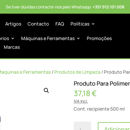
Se tiver dúvidas contacte-nos pelo Whatsapp:
+351 912 101 008
Artigos
Contacto
FAQ
Políticas
órios
Máquinas e Ferramentas
Promoções
Marcas
Maquinas e Ferramentas
/
Produtos de Limpeza
/ Produto Pa
Produto Para Polime
37,18
€
IVA Incl.
Cont. recipiente 500 ml
Quantidade
Adicionar