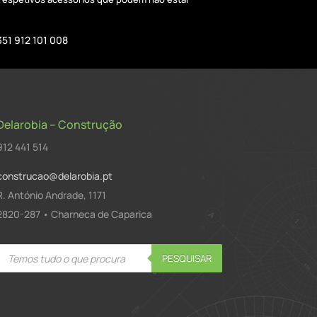
351 912 101 008
Delarobia – Construção
912 441 514
construcao@delarobia.pt
R. António Andrade, 1171
2820-287 • Charneca de Caparica
Products
PESQUISAR
search