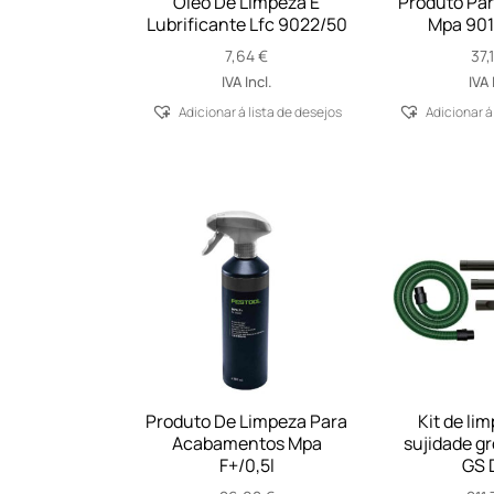
Óleo De Limpeza E
Produto Par
Lubrificante Lfc 9022/50
Mpa 9010
7,64
€
37,
IVA Incl.
IVA 
Adicionar á lista de desejos
Adicionar á
Produto De Limpeza Para
Kit de li
Acabamentos Mpa
sujidade gr
F+/0,5l
GS 