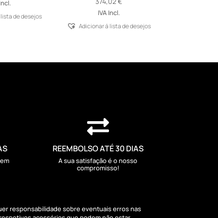
374,02
€
Incl.
IVA Incl.
 lista de desejos
Adicionar á lista de desejos

AS
REEMBOLSO ATÉ 30 DIAS
sem
A sua satisfação é o nosso
compromisso!
quer responsabilidade sobre eventuais erros nas
 respetivos acessórios que podem não estar