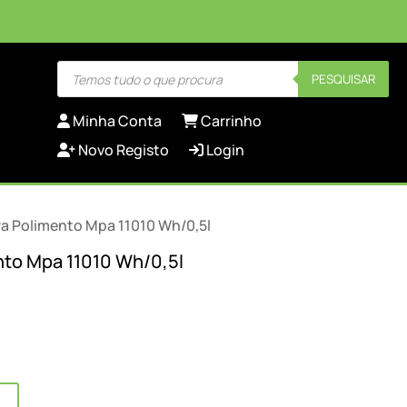
Products
PESQUISAR
search
Minha Conta
Carrinho
Novo Registo
Login
ra Polimento Mpa 11010 Wh/0,5l
nto Mpa 11010 Wh/0,5l