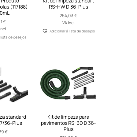
 Produto
Kit de limpeza standart
olas (117188)
RS-HW D 36-Plus
00mL
254,03
€
61
€
IVA Incl.
Incl.
Adicionar á lista de desejos
 lista de desejos
eza standard
Kit de limpeza para
7/36-Plus
pavimentos RS-BD D 36-
Plus
,89
€