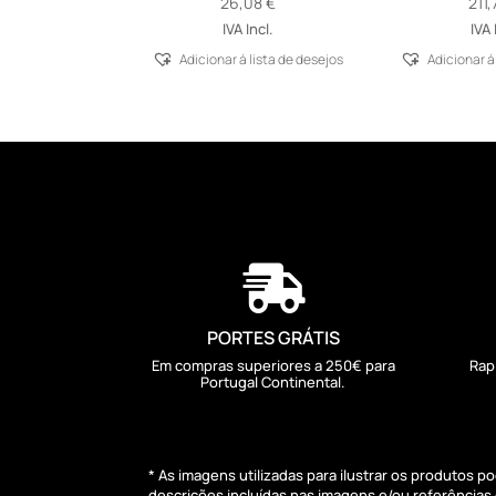
26,08
€
211
IVA Incl.
IVA 
Adicionar á lista de desejos
Adicionar á

PORTES GRÁTIS
Em compras superiores a 250€ para
Rap
Portugal Continental.
* As imagens utilizadas para ilustrar os produtos 
descrições incluídas nas imagens e/ou referência