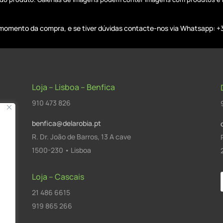
o momento da compra, e se tiver dúvidas contacte-nos via Whatsapp: +
Loja – Lisboa – Benfica
910 473 826
benfica@delarobia.pt
R. Dr. João de Barros, 13 A cave
1500-230 • Lisboa
Loja – Cascais
21 486 6615
a
919 865 266