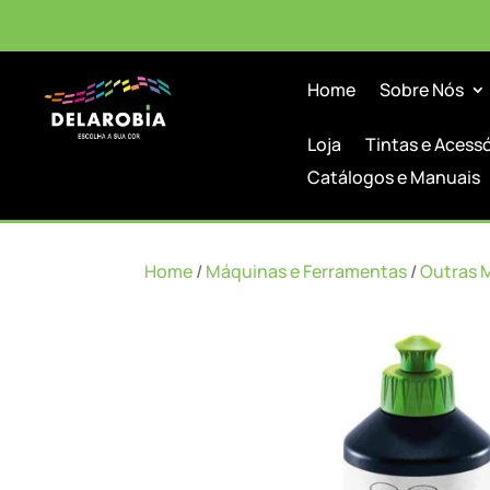
Home
Sobre Nós
Loja
Tintas e Acess
Catálogos e Manuais
Home
/
Máquinas e Ferramentas
/
Outras 