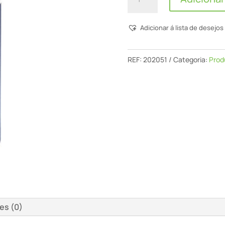
de
Produto
Adicionar á lista de desejos
Para
Polimento
Mpa
REF:
202051
Categoria:
Prod
11010
Wh/0,5l
es (0)