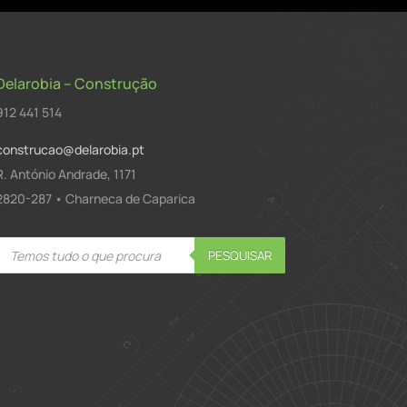
Delarobia – Construção
912 441 514
construcao@delarobia.pt
R. António Andrade, 1171
2820-287 • Charneca de Caparica
Products
PESQUISAR
search