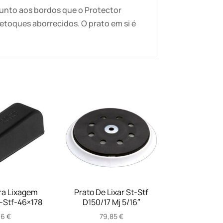
 junto aos bordos que o Protector
etoques aborrecidos. O prato em si é
ra Lixagem
Prato De Lixar St-Stf
-Stf-46×178
D150/17 Mj 5/16″
66
€
79,85
€