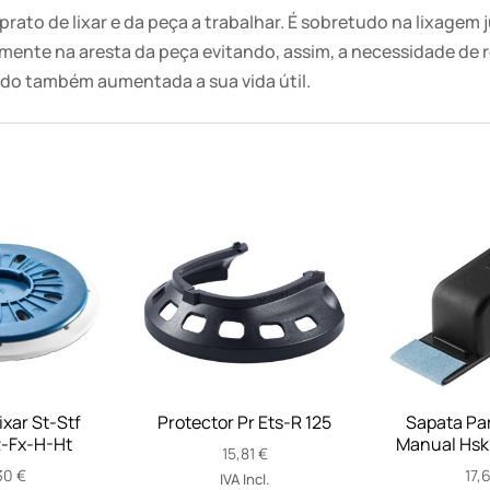
prato de lixar e da peça a trabalhar. É sobretudo na lixagem
ente na aresta da peça evitando, assim, a necessidade de r
do também aumentada a sua vida útil.
ixar St-Stf
Protector Pr Ets-R 125
Sapata Pa
-Fx-H-Ht
Manual Hsk
15,81
€
30
€
17,
IVA Incl.