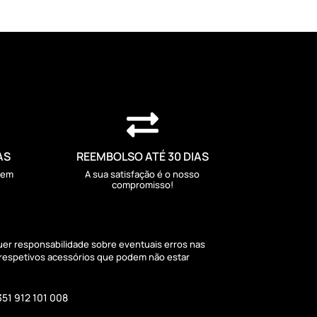

AS
REEMBOLSO ATÉ 30 DIAS
sem
A sua satisfação é o nosso
compromisso!
quer responsabilidade sobre eventuais erros nas
 respetivos acessórios que podem não estar
351 912 101 008