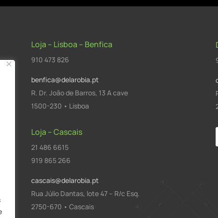
Loja – Lisboa – Benfica
910 473 826
benfica@delarobia.pt
R. Dr. João de Barros, 13 A cave
1500-230 • Lisboa
Loja – Cascais
21 486 6615
a
919 865 266
cascais@delarobia.pt
Rua Júlio Dantas, lote 47 – R/c Esq.
s
2750-670 • Cascais
e