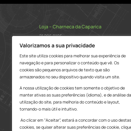
Loja – Charneca da Caparica
21 296 0195
912 606 251
Valorizamos a sua privacidade
charneca@delarobia.pt
Este site utiliza cookies para melhorar sua experiência de
navegação e para personalizar o conteúdo que vê. Os
R. António Andrade, 1116
cookies são pequenos arquivos de texto que são
2820-287 • Charneca da Caparica
armazenados no seu dispositivo quando visita um site.
Loja – Tires
A nossa utilização de cookies tem somente o objetivo de
214 453 329
manter ativas as suas preferências (idioma), e de análise d
919 865 192
utilização do site, para melhoria do conteúdo e layout,
919 865 292
tornando-o mais útil e intuitivo.
tires@delarobia.pt
Ao clicar em "Aceitar", estará a concordar com o uso desta
Av. Amália Rodrigues, 190
cookies, se quiser alterar suas preferências de cookie, cliqu