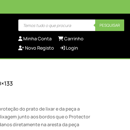
Products
PESQUISAR
search
Minha Conta
Carrinho
Novo Registo
Login
0×133
roteção do prato de lixar e da peça a
 lixagem junto aos bordos que o Protector
danos diretamente na aresta da peça