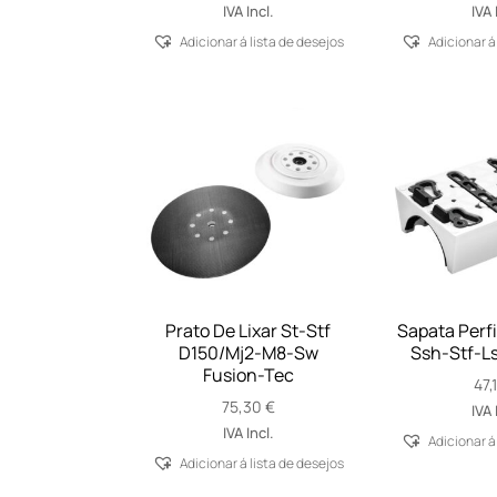
IVA Incl.
IVA 
Adicionar á lista de desejos
Adicionar á
Prato De Lixar St-Stf
Sapata Perfi
D150/Mj2-M8-Sw
Ssh-Stf-L
Fusion-Tec
47,
75,30
€
IVA 
IVA Incl.
Adicionar á
Adicionar á lista de desejos