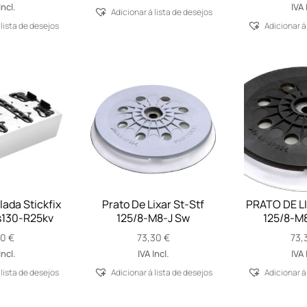
Incl.
IVA 
Adicionar á lista de desejos
 lista de desejos
Adicionar á
lada Stickfix
Prato De Lixar St-Stf
PRATO DE L
s130-R25kv
125/8-M8-J Sw
125/8-M
10
€
73,30
€
73,
Incl.
IVA Incl.
IVA 
 lista de desejos
Adicionar á lista de desejos
Adicionar á