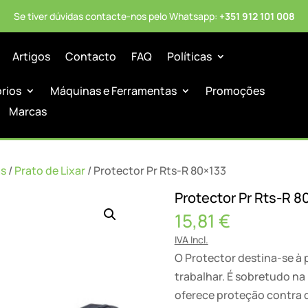
Se tiver dúvidas contacte-nos pelo Whatsapp:
+351 912 101 008
Artigos
Contacto
FAQ
Políticas
órios
Máquinas e Ferramentas
Promoções
Marcas
as
/
Prato de Lixar
/ Protector Pr Rts-R 80×133
Protector Pr Rts-R 8
15,81
€
IVA Incl.
O Protector destina-se à p
trabalhar. É sobretudo na
oferece proteção contra 