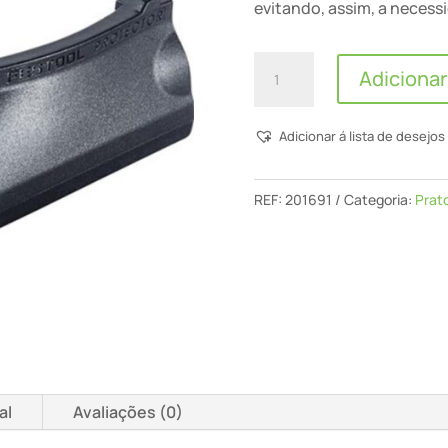
evitando, assim, a necess
Quantidade
Adicionar
de
Protector
Adicionar á lista de desejos
Pr
Rts-
R
REF:
201691
Categoria:
Prato
80x133
al
Avaliações (0)