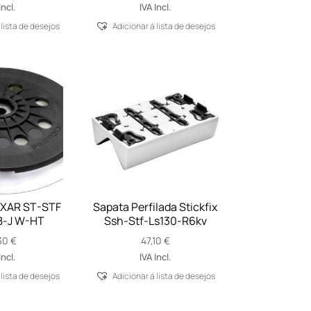
Incl.
IVA Incl.
 lista de desejos
Adicionar á lista de desejos
IXAR ST-STF
Sapata Perfilada Stickfix
8-J W-HT
Ssh-Stf-Ls130-R6kv
30
€
47,10
€
Incl.
IVA Incl.
 lista de desejos
Adicionar á lista de desejos