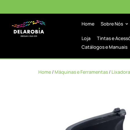
Home
Sobre Nós
Loja
Tintas e Acess
Catálogos e Manuais
Home
/
Máquinas e Ferramentas
/
Lixador