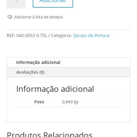
de
Robbialac
-
Adicionar á lista de desejos
Hammerite
Martelado
REF:
042-0553 0.75L
Categoria:
Sprays de Pintura
(Cinza
Prata)
-
0,75L
Informação adicional
Avaliações (0)
Informação adicional
Peso
0,840 kg
Produtos Relacionados