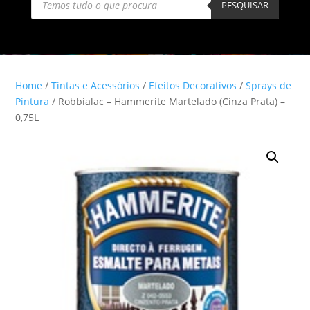
search
PESQUISAR
Home
/
Tintas e Acessórios
/
Efeitos Decorativos
/
Sprays de
Pintura
/ Robbialac – Hammerite Martelado (Cinza Prata) –
0,75L