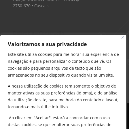
2750-670 • Cascais
Delarobia – Construção
912 441 514
Valorizamos a sua privacidade
construcao@delarobia.pt
Este site utiliza cookies para melhorar sua experiência de
R. António Andrade, 1171
navegação e para personalizar o conteúdo que vê. Os
2820-287 • Charneca de Caparica
cookies são pequenos arquivos de texto que são
armazenados no seu dispositivo quando visita um site.
Products
search
PESQUISAR
A nossa utilização de cookies tem somente o objetivo de
manter ativas as suas preferências (idioma), e de análise
da utilização do site, para melhoria do conteúdo e layout,
tornando-o mais útil e intuitivo.
Ao clicar em "Aceitar", estará a concordar com o uso
destas cookies, se quiser alterar suas preferências de