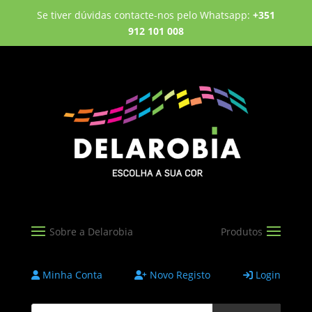
Se tiver dúvidas contacte-nos pelo Whatsapp:
+351
912 101 008
Minha Conta
Novo Registo
Login
Products