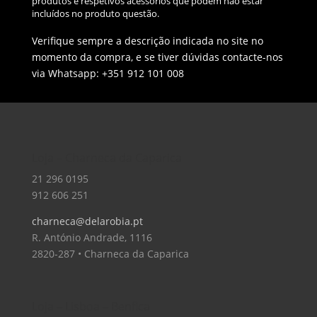
produtos e respetivos acessórios que podem não estar
incluídos no produto questão.
Verifique sempre a descrição indicada no site no
momento da compra, e se tiver dúvidas contacte-nos
via Whatsapp: +351 912 101 008
Loja – Charneca da Caparica
21 296 0195
912 606 251
charneca@delarobia.pt
R. António Andrade, 1116
2820-287 • Charneca da Caparica
Loja – Lisboa – Benfica