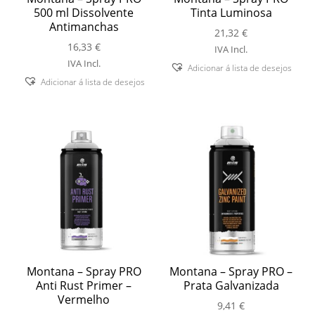
500 ml Dissolvente
Tinta Luminosa
Antimanchas
21,32
€
16,33
€
IVA Incl.
IVA Incl.
Adicionar á lista de desejos
Adicionar á lista de desejos
Montana – Spray PRO
Montana – Spray PRO –
Anti Rust Primer –
Prata Galvanizada
Vermelho
9,41
€