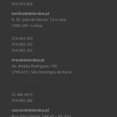
910 473 826
benfica@delarobia.pt
R. Dr. João de Barros, 13 A cave
1500-230 • Lisboa
Loja – Tires
214 453 329
919 865 192
919 865 292
tires@delarobia.pt
Av. Amália Rodrigues, 190
2785-613 • São Domingos de Rana
Loja – Cascais
21 486 6615
919 865 266
cascais@delarobia.pt
Rua Júlio Dantas, lote 47 – R/c Esq.