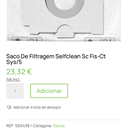
Saco De Filtragem Selfclean Sc Fis-Ct
Sys/5
23,32
€
IVA Incl.
Quantidade
Adicionar
de
Saco
Adicionar á lista de desejos
De
Filtragem
Selfclean
REF:
500438
Categoria:
Sacos