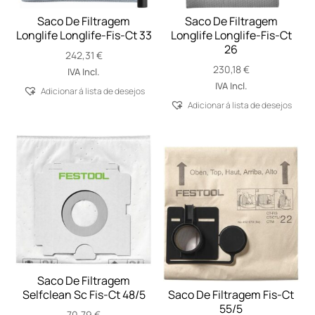
Saco De Filtragem
Saco De Filtragem
Longlife Longlife-Fis-Ct 33
Longlife Longlife-Fis-Ct
26
242,31
€
230,18
€
IVA Incl.
IVA Incl.
Adicionar á lista de desejos
Adicionar á lista de desejos
Saco De Filtragem
Selfclean Sc Fis-Ct 48/5
Saco De Filtragem Fis-Ct
55/5
70,79
€