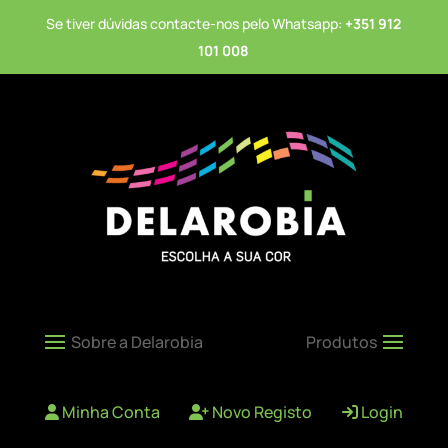
Se tiver dúvidas contacte-nos pelo Whatsapp:
+351 912
101 008
Minha Conta
Novo Registo
Login