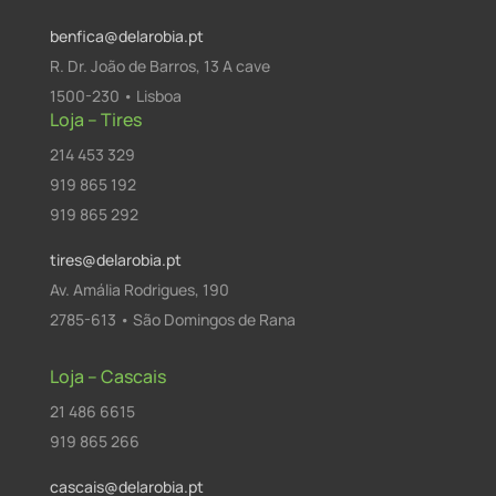
benfica@delarobia.pt
R. Dr. João de Barros, 13 A cave
1500-230 • Lisboa
Loja – Tires
214 453 329
919 865 192
919 865 292
tires@delarobia.pt
Av. Amália Rodrigues, 190
2785-613 • São Domingos de Rana
Loja – Cascais
21 486 6615
919 865 266
cascais@delarobia.pt