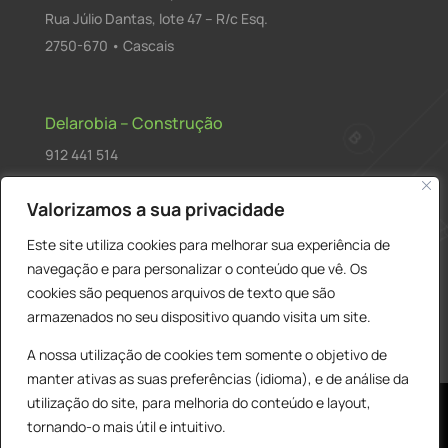
Rua Júlio Dantas, lote 47 – R/c Esq.
2750-670 • Cascais
Delarobia – Construção
912 441 514
construcao@delarobia.pt
Valorizamos a sua privacidade
R. António Andrade, 1171
Este site utiliza cookies para melhorar sua experiência de
2820-287 • Charneca de Caparica
navegação e para personalizar o conteúdo que vê. Os
cookies são pequenos arquivos de texto que são
Products
PESQUISAR
search
armazenados no seu dispositivo quando visita um site.
A nossa utilização de cookies tem somente o objetivo de
manter ativas as suas preferências (idioma), e de análise da
utilização do site, para melhoria do conteúdo e layout,
tornando-o mais útil e intuitivo.