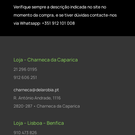
Verifique sempre a descrição indicada no site no
momento da compra, e se tiver dúvidas contacte-nos
via Whatsapp: +351 912 101 008
Loja – Charneca da Caparica
21 296 0195
912 606 251
charneca@delarobia.pt
R. António Andrade, 1116
2820-287 • Charneca da Caparica
Loja – Lisboa – Benfica
910 473 826