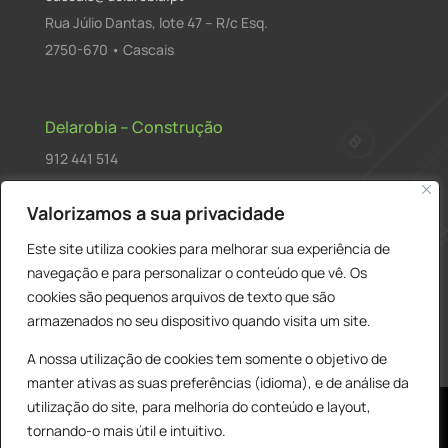
Rua Júlio Dantas, lote 47 – R/c Esq.
2750-670 • Cascais
Delarobia – Construção
912 441 514
construcao@delarobia.pt
Valorizamos a sua privacidade
R. António Andrade, 1171
Este site utiliza cookies para melhorar sua experiência de
2820-287 • Charneca de Caparica
navegação e para personalizar o conteúdo que vê. Os
cookies são pequenos arquivos de texto que são
Products
PESQUISAR
search
armazenados no seu dispositivo quando visita um site.
A nossa utilização de cookies tem somente o objetivo de
manter ativas as suas preferências (idioma), e de análise da
utilização do site, para melhoria do conteúdo e layout,
tornando-o mais útil e intuitivo.