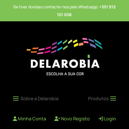
Se tiver dúvidas contacte-nos pelo Whatsapp:
+351 912
101 008
Minha Conta
Novo Registo
Login