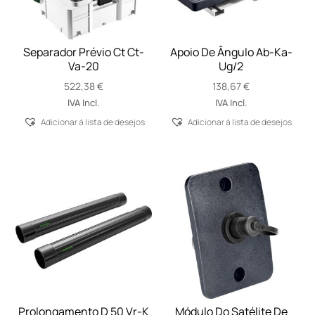
Separador Prévio Ct Ct-
Apoio De Ângulo Ab-Ka-
Va-20
Ug/2
522,38
€
138,67
€
IVA Incl.
IVA Incl.
Adicionar á lista de desejos
Adicionar á lista de desejos
Prolongamento D 50 Vr-K
Módulo Do Satélite De