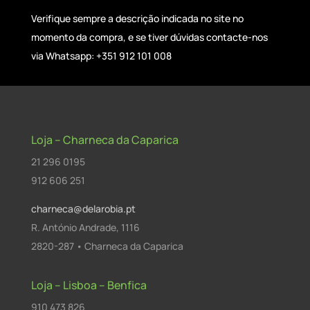
Verifique sempre a descrição indicada no site no
momento da compra, e se tiver dúvidas contacte-nos
via Whatsapp: +351 912 101 008
Loja – Charneca da Caparica
21 296 0195
912 606 251
charneca@delarobia.pt
R. António Andrade, 1116
2820-287 • Charneca da Caparica
Loja – Lisboa – Benfica
910 473 826