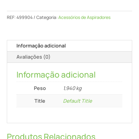
Remoção
Ens-
REF:
499904
Categoria:
Acessórios de Aspiradores
Turbo
Ii
/5
Informação adicional
Avaliações (0)
Informação adicional
Peso
1,940 kg
Title
Default Title
Produtos Relacionados