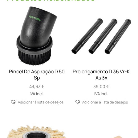
Pincel De Aspiração D 50
Prolongamento D 36 Vr-K
Sp
As 3x
43,63
€
39,00
€
IVA Incl.
IVA Incl.
Adicionar á lista de desejos
Adicionar á lista de desejos