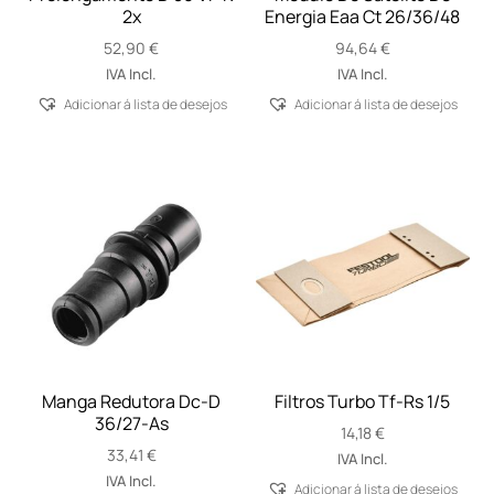
2x
Energia Eaa Ct 26/36/48
52,90
€
94,64
€
IVA Incl.
IVA Incl.
Adicionar á lista de desejos
Adicionar á lista de desejos
Manga Redutora Dc-D
Filtros Turbo Tf-Rs 1/5
36/27-As
14,18
€
33,41
€
IVA Incl.
IVA Incl.
Adicionar á lista de desejos