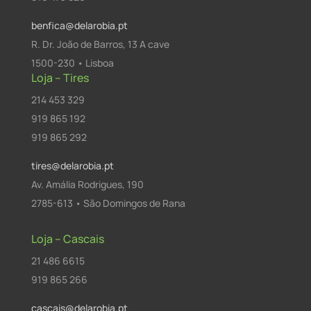
benfica@delarobia.pt
R. Dr. João de Barros, 13 A cave
1500-230 • Lisboa
Loja – Tires
214 453 329
919 865 192
919 865 292
tires@delarobia.pt
Av. Amália Rodrigues, 190
2785-613 • São Domingos de Rana
Loja – Cascais
21 486 6615
919 865 266
cascais@delarobia.pt