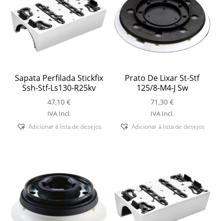
Sapata Perfilada Stickfix
Prato De Lixar St-Stf
Ssh-Stf-Ls130-R25kv
125/8-M4-J Sw
47,10
€
71,30
€
IVA Incl.
IVA Incl.
Adicionar á lista de desejos
Adicionar á lista de desejos