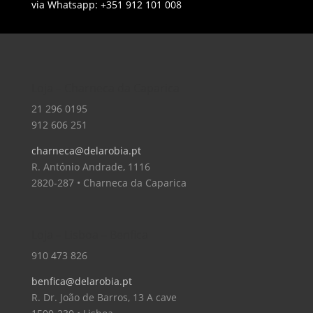
via Whatsapp: +351 912 101 008
Loja – Charneca da Caparica
21 296 0195
912 606 251
charneca@delarobia.pt
R. António Andrade, 1116
2820-287 • Charneca da Caparica
Loja – Lisboa – Benfica
910 473 826
benfica@delarobia.pt
R. Dr. João de Barros, 13 A cave