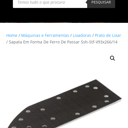
search
PESQUISAR
Home
/
Máquinas e Ferramentas
/
Lixadoras
/
Prato de Lixar
/ Sapata Em Forma De Ferro De Passar Ssh-Stf-V93x266/14