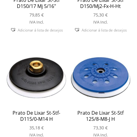
D150/17 Mj 5/16″
D150/Mj2-Fx-H-Ht
79,85
€
75,30
€
IVA Incl.
IVA Incl.
Adicionar á lista de desejos
Adicionar á lista de desejos
Prato De Lixar St-Stf-
Prato De Lixar St-Stf
D115/0-M14 H
125/8-M8-J H
35,18
€
73,30
€
IVA Incl.
IVA Incl.