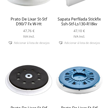
Prato De Lixar St-Stf
Sapata Perfilada Stickfix
D90/7 Fx W-Ht
Ssh-Stf-Ls130-R18kv
47,76
€
47,10
€
IVA Incl.
IVA Incl.
Adicionar á lista de desejos
Adicionar á lista de desejos
Prato De Lixar St-Stf
Prato De Lixar St-Stf