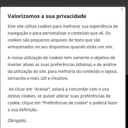
Delarobia – Construção
912 441 514
Valorizamos a sua privacidade
construcao@delarobia.pt
Este site utiliza cookies para melhorar sua experiência de
R. António Andrade, 1171
navegação e para personalizar o conteúdo que vê. Os
2820-287 • Charneca de Caparica
cookies são pequenos arquivos de texto que são
armazenados no seu dispositivo quando visita um site.
Products
search
PESQUISAR
A nossa utilização de cookies tem somente o objetivo de
manter ativas as suas preferências (idioma), e de análise
da utilização do site, para melhoria do conteúdo e layout,
tornando-o mais útil e intuitivo.
Ao clicar em "Aceitar", estará a concordar com o uso
destas cookies, se quiser alterar suas preferências de
cookie, clique em "Preferências de cookie" e poderá fazer
0
© All Copyright 2025 by Delarobia.pt
a sua definição.
Desenvolvidor por:
Tecnologias Imaginadas
Obrigado.