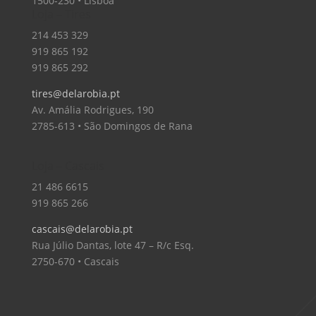
1500-230 • Lisboa
Loja – Tires
214 453 329
919 865 192
919 865 292
tires@delarobia.pt
Av. Amália Rodrigues, 190
2785-613 • São Domingos de Rana
Loja – Cascais
21 486 6615
919 865 266
cascais@delarobia.pt
Rua Júlio Dantas, lote 47 – R/c Esq.
2750-670 • Cascais