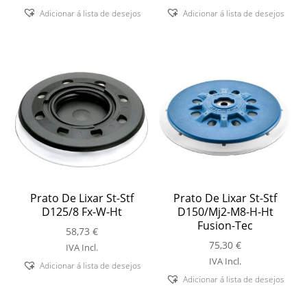
Adicionar á lista de desejos
Adicionar á lista de desejos
Prato De Lixar St-Stf
Prato De Lixar St-Stf
D125/8 Fx-W-Ht
D150/Mj2-M8-H-Ht
Fusion-Tec
58,73
€
75,30
€
IVA Incl.
IVA Incl.
Adicionar á lista de desejos
Adicionar á lista de desejos