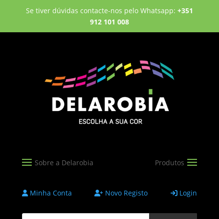
Se tiver dúvidas contacte-nos pelo Whatsapp:
+351
912 101 008
Minha Conta
Novo Registo
Login
Products