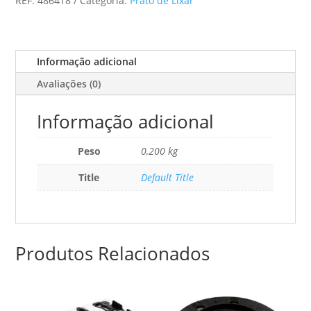
REF:
486418
Categoria:
Prato de Lixar
Ferro
De
Passar
Ssh-
Informação adicional
Stf-
Avaliações (0)
V93x266/14
Informação adicional
Peso
0,200 kg
Title
Default Title
Produtos Relacionados