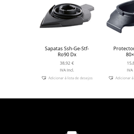
Sapatas Ssh-Ge-Stf-
Protector
Ro90 Dx
80×
38,92
€
15,
IVA Incl.
IVA 
Adicionar á lista de desejos
Adicionar á