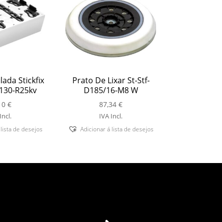
lada Stickfix
Prato De Lixar St-Stf-
s130-R25kv
D185/16-M8 W
10
€
87,34
€
Incl.
IVA Incl.
 lista de desejos
Adicionar á lista de desejos