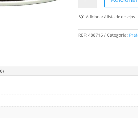
de
Sapatas
Ssh-
Adicionar á lista de desejos
Stf-
V93/6-
REF:
488716
Categoria:
Prat
H/2
0)