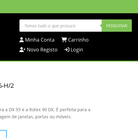
Products
search
PESQUISAR
Minha Conta
Carrinho
Novo Registo
Login
6-H/2
a a DX 93 e a Rotex 90 DX. É perfeita para a
agem de janelas, portas ou móveis.