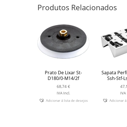
Produtos Relacionados
Prato De Lixar St-
Sapata Perfi
D180/0-M14/2f
Ssh-Stf-L
68,74
€
47,
IVA Incl.
IVA 
Adicionar á lista de desejos
Adicionar á