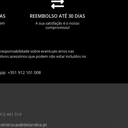

IAS
REEMBOLSO ATÉ 30 DIAS
sem
A sua satisfação é o nosso
compromisso!
 responsabilidade sobre eventuais erros nas
tivos acessórios que podem não estar incluídos no
app: +351 912 101 008
Delarobia – Construção
912 441 514
construcao@delarobia.pt