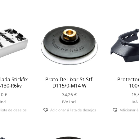
lada Stickfix
Prato De Lixar St-Stf-
Protector
s130-R6kv
D115/0-M14 W
100
10
€
34,26
€
15,
Incl.
IVA Incl.
IVA 
 lista de desejos
Adicionar á lista de desejos
Adicionar á