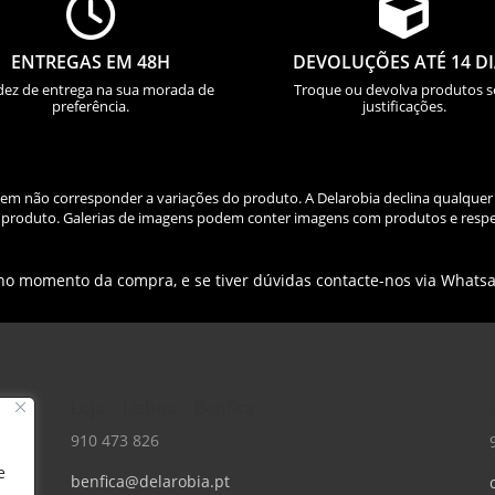


ENTREGAS EM 48H
DEVOLUÇÕES ATÉ 14 D
dez de entrega na sua morada de
Troque ou devolva produtos 
preferência.
justificações.
odem não corresponder a variações do produto. A Delarobia declina qualquer
do produto. Galerias de imagens podem conter imagens com produtos e respe
 no momento da compra, e se tiver dúvidas contacte-nos via Whats
Loja – Lisboa – Benfica
910 473 826
e
benfica@delarobia.pt