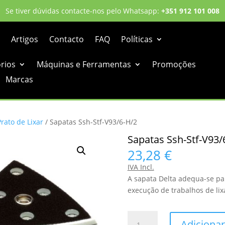
Se tiver dúvidas contacte-nos pelo Whatsapp:
+351 912 101 008
Artigos
Contacto
FAQ
Políticas
órios
Máquinas e Ferramentas
Promoções
Marcas
Prato de Lixar
/ Sapatas Ssh-Stf-V93/6-H/2
Sapatas Ssh-Stf-V93/
23,28
€
IVA Incl.
A sapata Delta adequa-se par
execução de trabalhos de lix
Quantidade
Adicionar