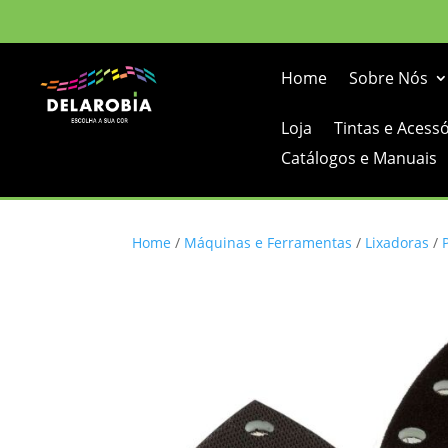
Home
Sobre Nós
Loja
Tintas e Acess
Catálogos e Manuais
Home
/
Máquinas e Ferramentas
/
Lixadoras
/