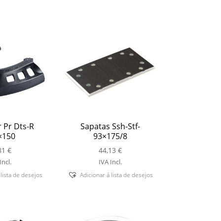
 Pr Dts-R
Sapatas Ssh-Stf-
×150
93×175/8
81
€
44,13
€
Incl.
IVA Incl.
 lista de desejos
Adicionar á lista de desejos