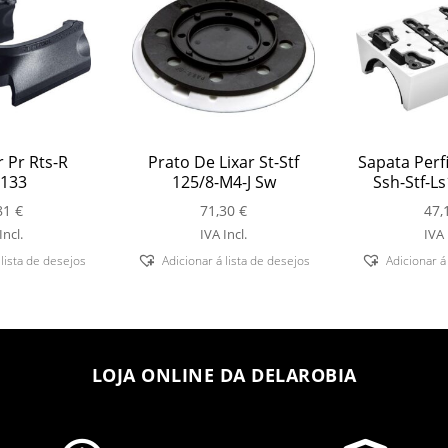
 Pr Rts-R
Prato De Lixar St-Stf
Sapata Perfi
133
125/8-M4-J Sw
Ssh-Stf-L
81
€
71,30
€
47,
Incl.
IVA Incl.
IVA 
 lista de desejos
Adicionar á lista de desejos
Adicionar á
LOJA ONLINE DA DELAROBIA