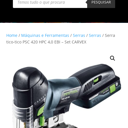
search
PESQUISAR
Home
/
Máquinas e Ferramentas
/
Serras
/
Serras
/ Serra
tico-tico PSC 420 HPC 4,0 EBI – Set CARVEX