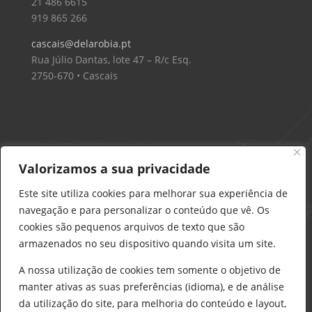
21 486 6615
919 865 266
cascais@delarobia.pt
Rua Júlio Dantas, lote 47 – R/c Esq.
2750-670 • Cascais
Delarobia – Construção
912 441 514
Valorizamos a sua privacidade
construcao@delarobia.pt
Este site utiliza cookies para melhorar sua experiência de
R. António Andrade, 1171
navegação e para personalizar o conteúdo que vê. Os
2820-287 • Charneca de Caparica
cookies são pequenos arquivos de texto que são
armazenados no seu dispositivo quando visita um site.
Products
search
PESQUISAR
A nossa utilização de cookies tem somente o objetivo de
manter ativas as suas preferências (idioma), e de análise
da utilização do site, para melhoria do conteúdo e layout,