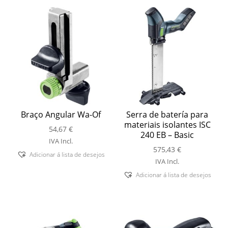
Braço Angular Wa-Of
Serra de batería para
materiais isolantes ISC
54,67
€
240 EB – Basic
IVA Incl.
575,43
€
Adicionar á lista de desejos
IVA Incl.
Adicionar á lista de desejos