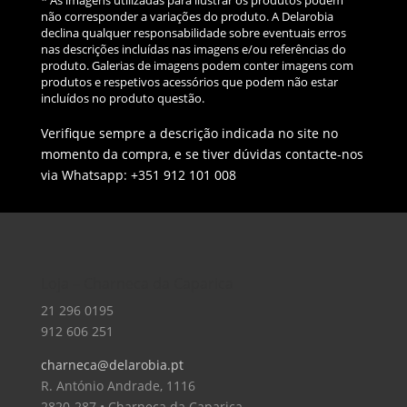
* As imagens utilizadas para ilustrar os produtos podem
não corresponder a variações do produto. A Delarobia
declina qualquer responsabilidade sobre eventuais erros
nas descrições incluídas nas imagens e/ou referências do
produto. Galerias de imagens podem conter imagens com
produtos e respetivos acessórios que podem não estar
incluídos no produto questão.
Verifique sempre a descrição indicada no site no
momento da compra, e se tiver dúvidas contacte-nos
via Whatsapp: +351 912 101 008
Loja – Charneca da Caparica
21 296 0195
912 606 251
charneca@delarobia.pt
R. António Andrade, 1116
2820-287 • Charneca da Caparica