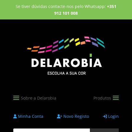
Se tiver dúvidas contacte-nos pelo Whatsapp:
+351
912 101 008
Minha Conta
Novo Registo
Login
Products