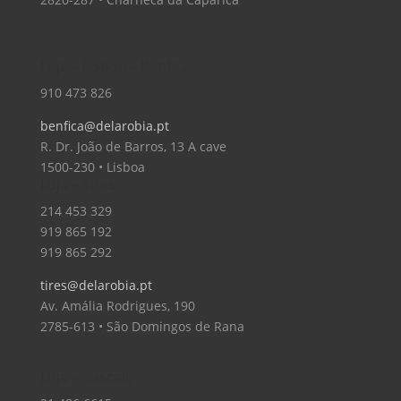
Loja – Lisboa – Benfica
910 473 826
benfica@delarobia.pt
R. Dr. João de Barros, 13 A cave
1500-230 • Lisboa
Loja – Tires
214 453 329
919 865 192
919 865 292
tires@delarobia.pt
Av. Amália Rodrigues, 190
2785-613 • São Domingos de Rana
Loja – Cascais