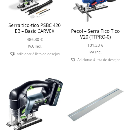
Serra tico-tico PSBC 420
EB – Basic CARVEX
Pecol – Serra Tico Tico
V20 (TTPRO-0)
486,80
€
101,33
€
IVA Incl.
IVA Incl.
Adicionar á lista de desejos
Adicionar á lista de desejos