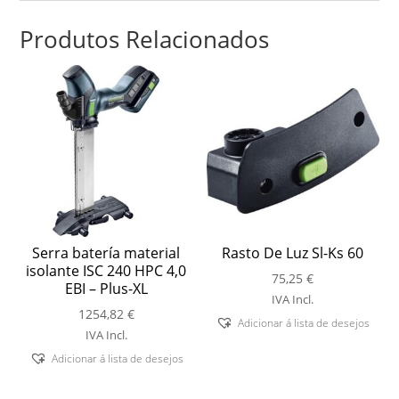
Produtos Relacionados
Serra batería material
Rasto De Luz Sl-Ks 60
isolante ISC 240 HPC 4,0
75,25
€
EBI – Plus-XL
IVA Incl.
1254,82
€
Adicionar á lista de desejos
IVA Incl.
Adicionar á lista de desejos