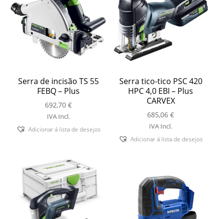
Serra de incisão TS 55
Serra tico-tico PSC 420
FEBQ – Plus
HPC 4,0 EBI – Plus
CARVEX
692,70
€
685,06
€
IVA Incl.
IVA Incl.
Adicionar á lista de desejos
Adicionar á lista de desejos