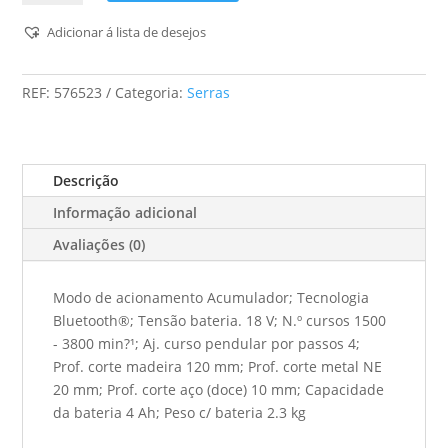
Serra
tico-
Adicionar á lista de desejos
tico
PSC
REF:
576523
Categoria:
Serras
420
HPC
4,0
EBI
Descrição
-
Informação adicional
Set
CARVEX
Avaliações (0)
Modo de acionamento Acumulador; Tecnologia
Bluetooth®; Tensão bateria. 18 V; N.º cursos 1500
- 3800 min?¹; Aj. curso pendular por passos 4;
Prof. corte madeira 120 mm; Prof. corte metal NE
20 mm; Prof. corte aço (doce) 10 mm; Capacidade
da bateria 4 Ah; Peso c/ bateria 2.3 kg