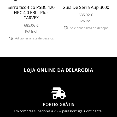
Serra tico-tico PSBC 420
Guia De Serra Aup 3000
HPC 4,0 EBI – Plus
635,92
€
CARVEX
IVA Incl.
685,06
€
Adicionar á lista de desejos
IVA Incl.
Adicionar á lista de desejos
LOJA ONLINE DA DELAROBIA

PORTES GRÁTIS
Em compras superiores a 250€ para Portugal Continental.