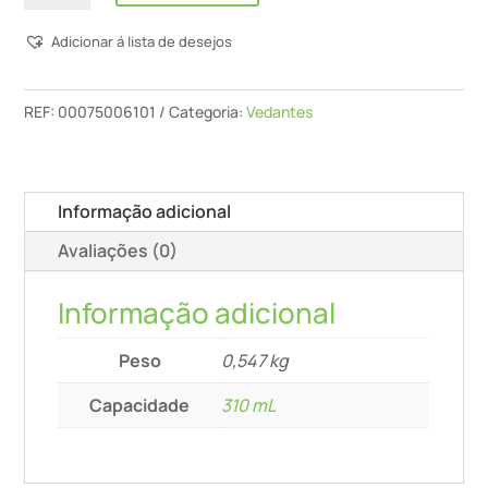
Soudal
Adicionar á lista de desejos
-
Selante
P/Madeira
REF:
00075006101
Categoria:
Vedantes
(Faia/Carvalho
Claro)
-
Informação adicional
310mL
Avaliações (0)
Informação adicional
Peso
0,547 kg
Capacidade
310 mL