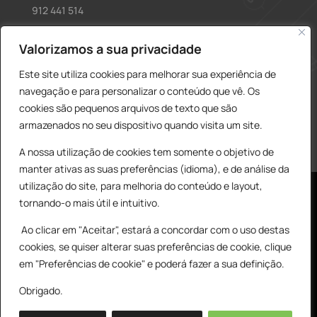
912 441 514
construcao@delarobia.pt
Valorizamos a sua privacidade
R. António Andrade, 1171
Este site utiliza cookies para melhorar sua experiência de
2820-287 • Charneca de Caparica
navegação e para personalizar o conteúdo que vê. Os
cookies são pequenos arquivos de texto que são
Products
PESQUISAR
search
armazenados no seu dispositivo quando visita um site.
A nossa utilização de cookies tem somente o objetivo de
manter ativas as suas preferências (idioma), e de análise da
utilização do site, para melhoria do conteúdo e layout,
tornando-o mais útil e intuitivo.
Ao clicar em "Aceitar", estará a concordar com o uso destas
cookies, se quiser alterar suas preferências de cookie, clique
© All Copyright 2025 by Delarobia.pt
0
em "Preferências de cookie" e poderá fazer a sua definição.
Desenvolvidor por:
Tecnologias Imaginadas
Obrigado.