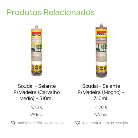
Produtos Relacionados
Soudal – Selante
Soudal – Selante
P/Madeira (Carvalho
P/Madeira (Mogno) –
Medio) – 310mL
310mL
4,70
€
4,70
€
IVA Incl.
IVA Incl.
Adicionar á lista de desejos
Adicionar á lista de desejos