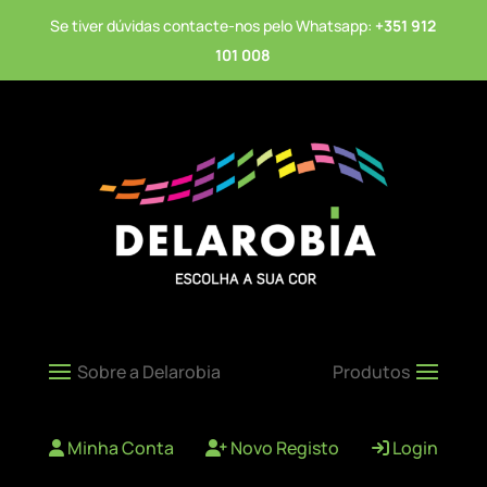
Se tiver dúvidas contacte-nos pelo Whatsapp:
+351 912
101 008
Minha Conta
Novo Registo
Login