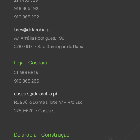
919 865 192
919 865 292
tires@delarobia.pt
Av. Amália Rodrigues, 190
2785-613 • São Domingos de Rana
Loja – Cascais
21 486 6615
919 865 266
cascais@delarobia.pt
Rua Júlio Dantas, lote 47 – R/c Esq.
2750-670 • Cascais
Delarobia – Construção