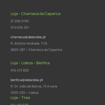
Loja – Charneca da Caparica
21 296 0195
912 606 251
charneca@delarobia.pt
R. António Andrade, 1116
2820-287 • Charneca da Caparica
Loja – Lisboa – Benfica
910 473 826
benfica@delarobia.pt
R. Dr. João de Barros, 13 A cave
1500-230 • Lisboa
Loja – Tires
214 453 329