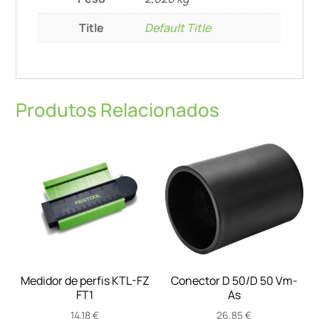
Title
Default Title
Produtos Relacionados
Medidor de perfis KTL-FZ
Conector D 50/D 50 Vm-
FT1
As
14,18
€
26,85
€