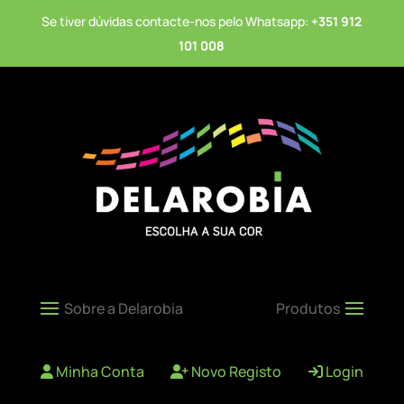
Se tiver dúvidas contacte-nos pelo Whatsapp:
+351 912
101 008
Minha Conta
Novo Registo
Login