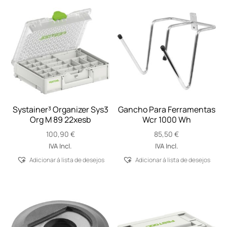
Systainer³ Organizer Sys3
Gancho Para Ferramentas
Org M 89 22xesb
Wcr 1000 Wh
100,90
€
85,50
€
IVA Incl.
IVA Incl.
Adicionar á lista de desejos
Adicionar á lista de desejos