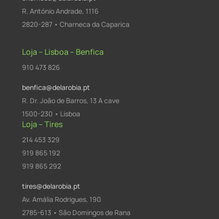
R. António Andrade, 1116
2820-287 • Charneca da Caparica
Loja – Lisboa – Benfica
910 473 826
benfica@delarobia.pt
R. Dr. João de Barros, 13 A cave
1500-230 • Lisboa
Loja – Tires
214 453 329
919 865 192
919 865 292
tires@delarobia.pt
Av. Amália Rodrigues, 190
2785-613 • São Domingos de Rana