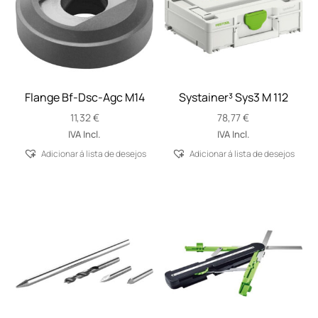
Flange Bf-Dsc-Agc M14
Systainer³ Sys3 M 112
11,32
€
78,77
€
IVA Incl.
IVA Incl.
Adicionar á lista de desejos
Adicionar á lista de desejos