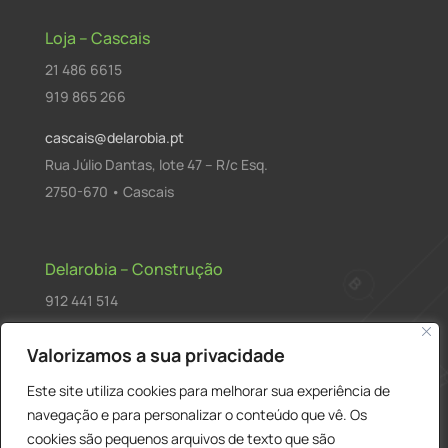
Loja – Cascais
21 486 6615
919 865 266
cascais@delarobia.pt
Rua Júlio Dantas, lote 47 – R/c Esq.
2750-670 • Cascais
Delarobia – Construção
912 441 514
construcao@delarobia.pt
Valorizamos a sua privacidade
R. António Andrade, 1171
Este site utiliza cookies para melhorar sua experiência de
2820-287 • Charneca de Caparica
navegação e para personalizar o conteúdo que vê. Os
cookies são pequenos arquivos de texto que são
Products