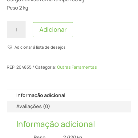
Peso 2 kg
Quantidade
Adicionar
de
Systainer³
Adicionar á lista de desejos
Organizer
Sys3
Org
REF:
204855
Categoria:
Outras Ferramentas
L
89
Informação adicional
Avaliações (0)
Informação adicional
Peso
2,020 kg