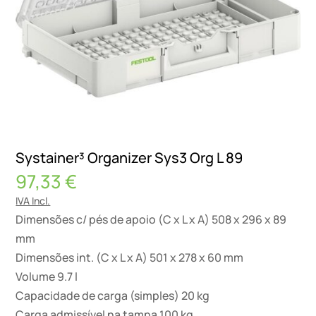
Systainer³ Organizer Sys3 Org L 89
97,33
€
IVA Incl.
Dimensões c/ pés de apoio (C x L x A) 508 x 296 x 89
mm
Dimensões int. (C x L x A) 501 x 278 x 60 mm
Volume 9.7 l
Capacidade de carga (simples) 20 kg
Carga admissível na tampa 100 kg