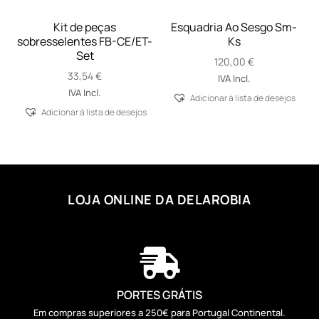
Kit de peças
Esquadria Ao Sesgo Sm-
sobresselentes FB-CE/ET-
Ks
Set
120,00
€
33,54
€
IVA Incl.
IVA Incl.
Adicionar á lista de desejos
Adicionar á lista de desejos
LOJA ONLINE DA DELAROBIA

PORTES GRÁTIS
Em compras superiores a 250€ para Portugal Continental.