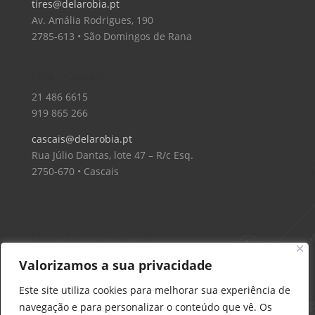
tires@delarobia.pt
Av. Amália Rodrigues, 190
2785-613 • São Domingos de Rana
Loja – Cascais
21 486 6615
919 865 266
cascais@delarobia.pt
Rua Júlio Dantas, lote 47 – R/c Esq.
2750-670 • Cascais
Delarobia – Construção
912 441 514
Valorizamos a sua privacidade
construcao@delarobia.pt
Este site utiliza cookies para melhorar sua experiência de
R. António Andrade, 1171
navegação e para personalizar o conteúdo que vê. Os