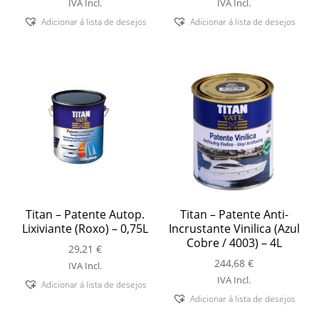
range:
range:
IVA Incl.
IVA Incl.
30,29 €
47,82 €
Adicionar á lista de desejos
Adicionar á lista de desejos
through
through
111,88 €
142,84 €
Titan – Patente Autop.
Titan – Patente Anti-
Lixiviante (Roxo) – 0,75L
Incrustante Vinilica (Azul
Cobre / 4003) – 4L
29,21
€
244,68
€
IVA Incl.
IVA Incl.
Adicionar á lista de desejos
Adicionar á lista de desejos