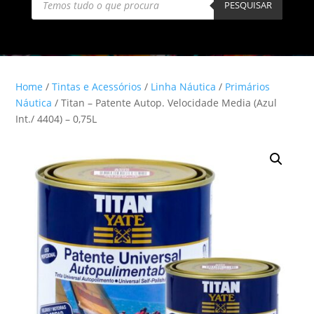
search
PESQUISAR
Home
/
Tintas e Acessórios
/
Linha Náutica
/
Primários
Náutica
/ Titan – Patente Autop. Velocidade Media (Azul
Int./ 4404) – 0,75L