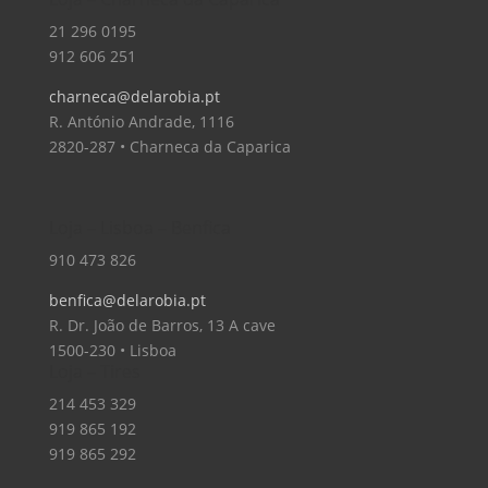
21 296 0195
912 606 251
charneca@delarobia.pt
R. António Andrade, 1116
2820-287 • Charneca da Caparica
Loja – Lisboa – Benfica
910 473 826
benfica@delarobia.pt
R. Dr. João de Barros, 13 A cave
1500-230 • Lisboa
Loja – Tires
214 453 329
919 865 192
919 865 292