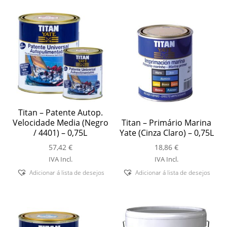
Titan – Patente Autop.
Velocidade Media (Negro
Titan – Primário Marina
/ 4401) – 0,75L
Yate (Cinza Claro) – 0,75L
57,42
€
18,86
€
IVA Incl.
IVA Incl.
Adicionar á lista de desejos
Adicionar á lista de desejos