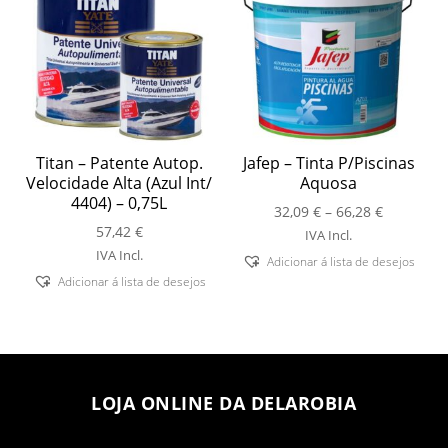
Titan – Patente Autop.
Jafep – Tinta P/Piscinas
Velocidade Alta (Azul Int/
Aquosa
4404) – 0,75L
Price
32,09
€
–
66,28
€
57,42
€
range:
IVA Incl.
32,09 €
IVA Incl.
Adicionar á lista de desejos
through
Adicionar á lista de desejos
66,28 €
LOJA ONLINE DA DELAROBIA