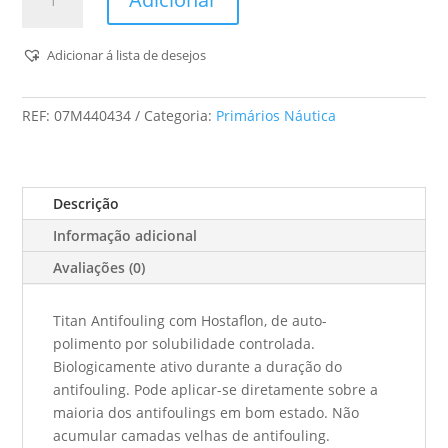
de
Titan
-
Adicionar á lista de desejos
Patente
Autop.
REF:
07M440434
Categoria:
Primários Náutica
Velocidade
Media
(Azul
Int./
Descrição
4404)
Informação adicional
-
0,75L
Avaliações (0)
Titan Antifouling com Hostaflon, de auto-
polimento por solubilidade controlada.
Biologicamente ativo durante a duração do
antifouling. Pode aplicar-se diretamente sobre a
maioria dos antifoulings em bom estado. Não
acumular camadas velhas de antifouling.