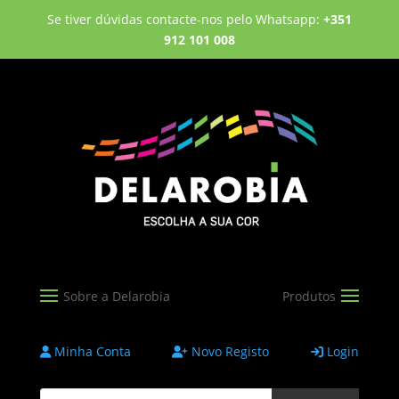
Se tiver dúvidas contacte-nos pelo Whatsapp:
+351
912 101 008
Minha Conta
Novo Registo
Login
Products