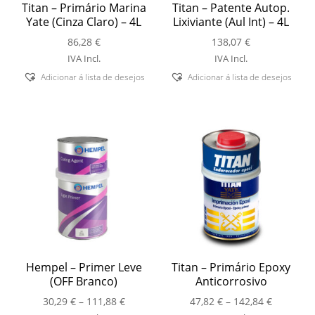
Titan – Primário Marina
Titan – Patente Autop.
Yate (Cinza Claro) – 4L
Lixiviante (Aul Int) – 4L
86,28
€
138,07
€
IVA Incl.
IVA Incl.
Adicionar á lista de desejos
Adicionar á lista de desejos
Hempel – Primer Leve
Titan – Primário Epoxy
(OFF Branco)
Anticorrosivo
Price
Price
30,29
€
–
111,88
€
47,82
€
–
142,84
€