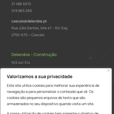
21 486 6615
919 865 266
cascais@delarobia.pt
Rua Júlio Dantas, lote 47 – R/c Esq.
2750-670 • Cascais
Delarobia – Construção
912 441 514
construcao@delarobia.pt
Valorizamos a sua privacidade
R. António Andrade, 1171
Este site utiliza cookies para melhorar sua experiência de
2820-287 • Charneca de Caparica
navegação e para personalizar o conteúdo que vê. Os
cookies são pequenos arquivos de texto que são
Products
PESQUISAR
search
armazenados no seu dispositivo quando visita um site.
A nossa utilização de cookies tem somente o objetivo de