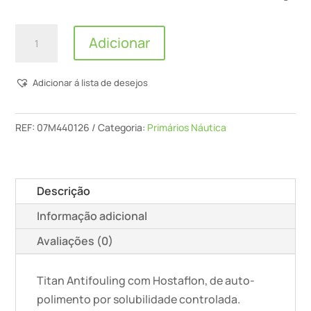
Quantidade
Adicionar
de
Titan
Adicionar á lista de desejos
-
Patente
Autop.
REF:
07M440126
Categoria:
Primários Náutica
Velocidade
Media
(Negro/
Descrição
4401)
Informação adicional
-
2,5L
Avaliações (0)
Titan Antifouling com Hostaflon, de auto-
polimento por solubilidade controlada.