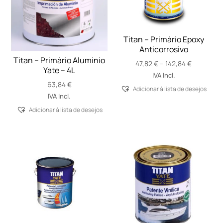
Titan – Primário Epoxy
Anticorrosivo
Titan – Primário Aluminio
Price
47,82
€
–
142,84
€
Yate – 4L
range:
IVA Incl.
47,82 €
63,84
€
Adicionar á lista de desejos
through
IVA Incl.
142,84 €
Adicionar á lista de desejos