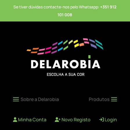
Se tiver dúvidas contacte-nos pelo Whatsapp:
+351 912
101 008
Minha Conta
Novo Registo
Login