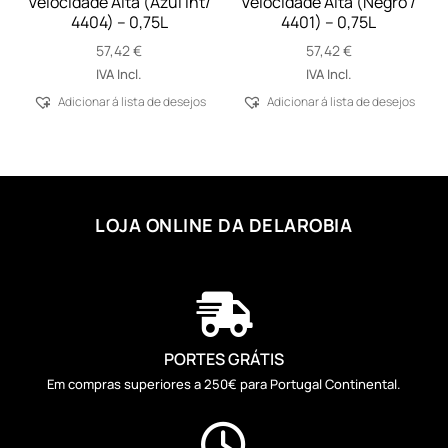
Velocidade Alta (Azul Int/
Velocidade Alta (Negro /
4404) – 0,75L
4401) – 0,75L
57,42
€
57,42
€
IVA Incl.
IVA Incl.
Adicionar á lista de desejos
Adicionar á lista de desejos
LOJA ONLINE DA DELAROBIA

PORTES GRÁTIS
Em compras superiores a 250€ para Portugal Continental.
