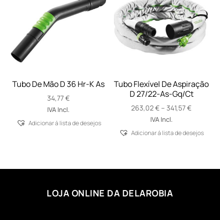
Tubo De Mão D 36 Hr-K As
Tubo Flexível De Aspiração
D 27/22-As-Gq/Ct
34,77
€
Price
263,02
€
–
341,57
€
IVA Incl.
range:
IVA Incl.
Adicionar á lista de desejos
263,02 €
Adicionar á lista de desejos
through
341,57 €
LOJA ONLINE DA DELAROBIA