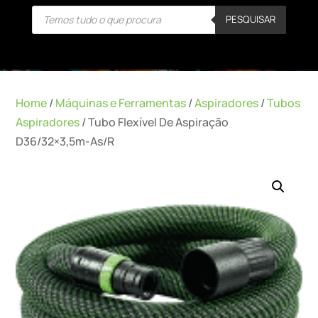
Products
PESQUISAR
search
Home
/
Máquinas e Ferramentas
/
Aspiradores
/
Tubos
Aspiradores
/ Tubo Flexível De Aspiração
D36/32×3,5m-As/R