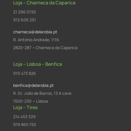
Loja – Charneca da Caparica
21 296 0195
912 606 251
charneca@delarobia.pt
R. António Andrade, 1116
2820-287 • Charneca da Caparica
Loja – Lisboa – Benfica
910 473 826
benfica@delarobia.pt
R. Dr. João de Barros, 13 A cave
1500-230 • Lisboa
Loja – Tires
214 453 329
919 865 192