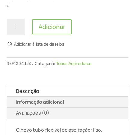
d
Quantidade
Adicionar
de
Tubo
Adicionar á lista de desejos
Flexível
De
Aspiração
REF:
204923
Categoria:
Tubos Aspiradores
D36/32x3,5m-
As/R
Descrição
Informação adicional
Avaliações (0)
O novo tubo flexível de aspiração: liso,