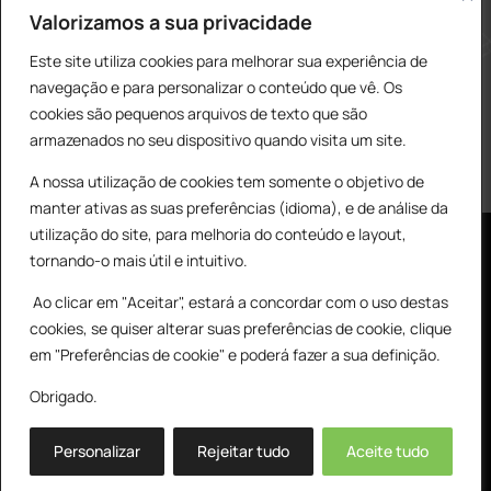
construcao@delarobia.pt
Valorizamos a sua privacidade
R. António Andrade, 1171
Este site utiliza cookies para melhorar sua experiência de
2820-287 • Charneca de Caparica
navegação e para personalizar o conteúdo que vê. Os
cookies são pequenos arquivos de texto que são
Products
PESQUISAR
search
armazenados no seu dispositivo quando visita um site.
A nossa utilização de cookies tem somente o objetivo de
manter ativas as suas preferências (idioma), e de análise da
utilização do site, para melhoria do conteúdo e layout,
tornando-o mais útil e intuitivo.
Ao clicar em "Aceitar", estará a concordar com o uso destas
cookies, se quiser alterar suas preferências de cookie, clique
© All Copyright 2025 by Delarobia.pt
0
em "Preferências de cookie" e poderá fazer a sua definição.
Desenvolvidor por:
Tecnologias Imaginadas
Obrigado.
Personalizar
Rejeitar tudo
Aceite tudo