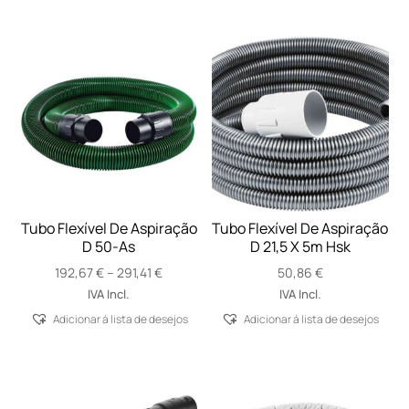
Tubo Flexível De Aspiração
Tubo Flexível De Aspiração
D 50-As
D 21,5 X 5m Hsk
Price
192,67
€
–
291,41
€
50,86
€
range:
IVA Incl.
IVA Incl.
192,67 €
Adicionar á lista de desejos
Adicionar á lista de desejos
through
291,41 €