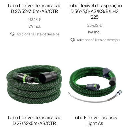
Tubo flexível de aspiração
Tubo flexível de aspiração
D 27/32×3,5m-AS/CTR
D 36×3,5-AS/KS/B/LHS
225
213,13
€
234,12
€
IVA Incl.
IVA Incl.
Adicionar á lista de desejos
Adicionar á lista de desejos
Tubo flexível de aspiração
Tubo Flexível Ias Ias 3
D 27/32x5m-AS/CTR
Light As