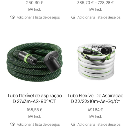
Price
260,30
€
386,70
€
–
728,28
€
range:
IVA Incl.
IVA Incl.
386,70 €
Adicionar á lista de desejos
Adicionar á lista de desejos
through
728,28 €
Tubo flexível de aspiração
Tubo Flexível De Aspiração
D 27x3m-AS-90°/CT
D 32/22x10m-As-Gq/Ct
168,55
€
491,84
€
IVA Incl.
IVA Incl.
Adicionar á lista de desejos
Adicionar á lista de desejos