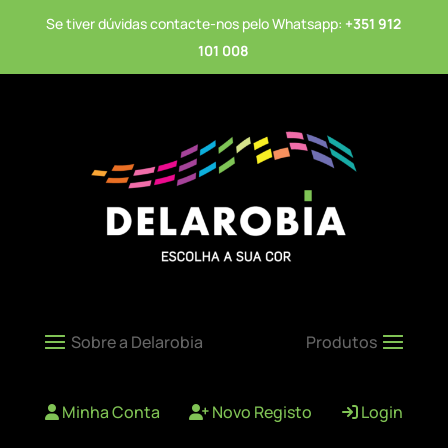
Se tiver dúvidas contacte-nos pelo Whatsapp:
+351 912
101 008
Minha Conta
Novo Registo
Login