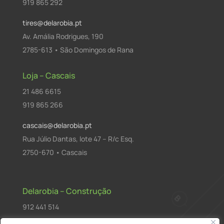
919 865 292
tires@delarobia.pt
Av. Amália Rodrigues, 190
2785-613 • São Domingos de Rana
Loja – Cascais
21 486 6615
919 865 266
cascais@delarobia.pt
Rua Júlio Dantas, lote 47 – R/c Esq.
2750-670 • Cascais
Delarobia – Construção
912 441 514