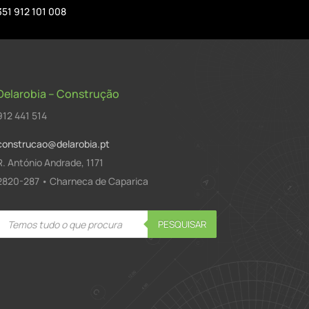
351 912 101 008
Delarobia – Construção
912 441 514
construcao@delarobia.pt
R. António Andrade, 1171
2820-287 • Charneca de Caparica
Products
PESQUISAR
search