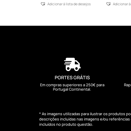
Adicionar á lista de desejos
Adicionar á

PORTES GRÁTIS
Em compras superiores a 250€ para
Rap
Portugal Continental.
* As imagens utilizadas para ilustrar os produtos 
descrições incluídas nas imagens e/ou referência
incluídos no produto questão.