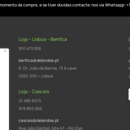
o momento da compra, e se tiver dúvidas contacte-nos via Whatsapp: +
Loja – Lisboa – Benfica
910 473 826
benfica@delarobia.pt
R. Dr. João de Barros, 13 A cave
1500-230 • Lisboa
Loja – Cascais
21 486 6615
a
919 865 266
cascais@delarobia.pt
Rua Júlio Dantas, lote 47 – R/c Esq.