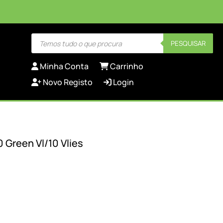
Products
PESQUISAR
search
Minha Conta
Carrinho
Novo Registo
Login
0 Green Vl/10 Vlies