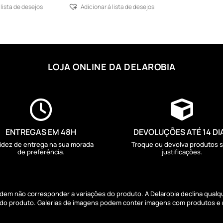
 lista de desejos
Adicionar á lista de desejos
LOJA ONLINE DA DELAROBIA


ENTREGAS EM 48H
DEVOLUÇÕES ATÉ 14 DI
idez de entrega na sua morada
Troque ou devolva produtos 
de preferência.
justificações.
podem não corresponder a variações do produto. A Delarobia declina qual
s do produto. Galerias de imagens podem conter imagens com produtos e