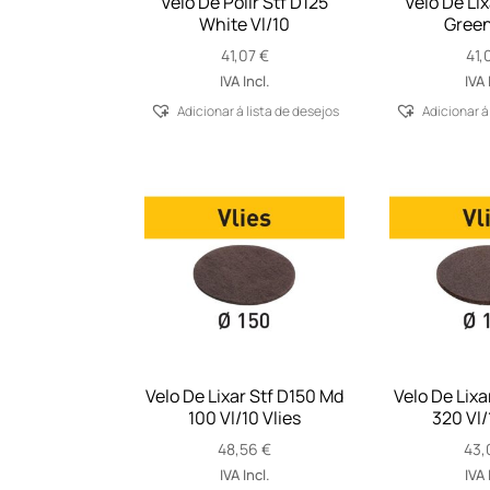
Velo De Polir Stf D125
Velo De Lix
White Vl/10
Green
41,07
€
41,
IVA Incl.
IVA 
Adicionar á lista de desejos
Adicionar á
Velo De Lixar Stf D150 Md
Velo De Lixa
100 Vl/10 Vlies
320 Vl/
48,56
€
43,
IVA Incl.
IVA 