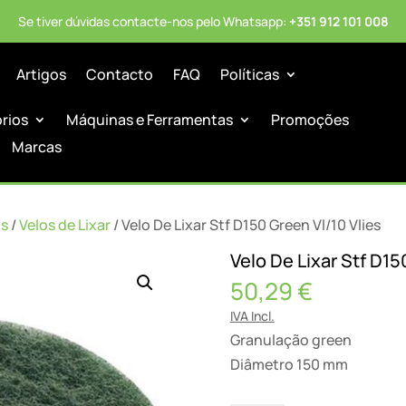
Se tiver dúvidas contacte-nos pelo Whatsapp:
+351 912 101 008
Artigos
Contacto
FAQ
Políticas
órios
Máquinas e Ferramentas
Promoções
Marcas
as
/
Velos de Lixar
/ Velo De Lixar Stf D150 Green Vl/10 Vlies
Velo De Lixar Stf D15
50,29
€
IVA Incl.
Granulação green
Diâmetro 150 mm