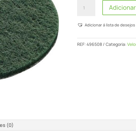
Quantidade
Adicionar
de
Velo
Adicionar á lista de desejos
De
Lixar
Stf
REF:
496508
Categoria:
Velo
D150
Green
Vl/10
Vlies
es (0)