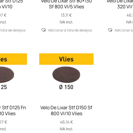
ar Stf D125
Velo De Lixar Stf 80×130
Velo De Lixa
 Vl/10
Sf 800 Vl/5 Vlies
320 Vl/
07
€
13,11
€
46,
Incl.
IVA Incl.
IVA 
 lista de desejos
Adicionar á lista de desejos
Adicionar á
r Stf D125 Fn
Velo De Lixar Stf D150 Sf
10 Vlies
800 Vl/10 Vlies
07
€
46,14
€
Incl.
IVA Incl.