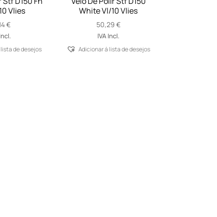
r Stf D150 Fn
Velo De Polir Stf D150
10 Vlies
White Vl/10 Vlies
14
€
50,29
€
Incl.
IVA Incl.
 lista de desejos
Adicionar á lista de desejos