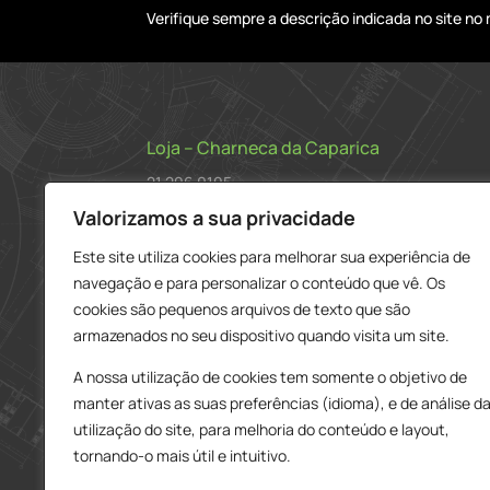
Verifique sempre a descrição indicada no site n
Loja – Charneca da Caparica
21 296 0195
912 606 251
Valorizamos a sua privacidade
charneca@delarobia.pt
Este site utiliza cookies para melhorar sua experiência de
navegação e para personalizar o conteúdo que vê. Os
R. António Andrade, 1116
cookies são pequenos arquivos de texto que são
2820-287 • Charneca da Caparica
armazenados no seu dispositivo quando visita um site.
Loja – Tires
A nossa utilização de cookies tem somente o objetivo de
214 453 329
manter ativas as suas preferências (idioma), e de análise d
919 865 192
utilização do site, para melhoria do conteúdo e layout,
919 865 292
tornando-o mais útil e intuitivo.
tires@delarobia.pt