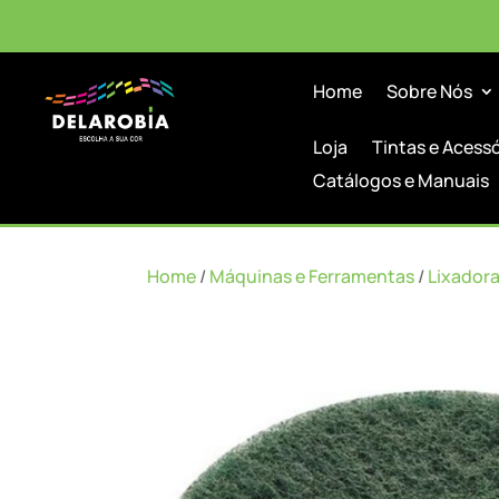
Home
Sobre Nós
Loja
Tintas e Acess
Catálogos e Manuais
Home
/
Máquinas e Ferramentas
/
Lixador