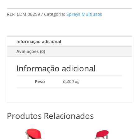
-
Oleo
REF:
EDM.08259
Categoria:
Sprays Multiusos
Lubrif.Penetrante(34384)
-
400mL
Informação adicional
Avaliações (0)
Informação adicional
Peso
0,400 kg
Produtos Relacionados