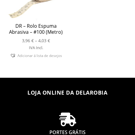
DR – Rolo Espuma
Abrasiva – #100 (Metro)
Price
3,96
€
–
4,03
€
range:
IVA Incl.
3,96 €
Adicionar á lista de desejos
through
4,03 €
LOJA ONLINE DA DELAROBIA

PORTES GRÁTIS