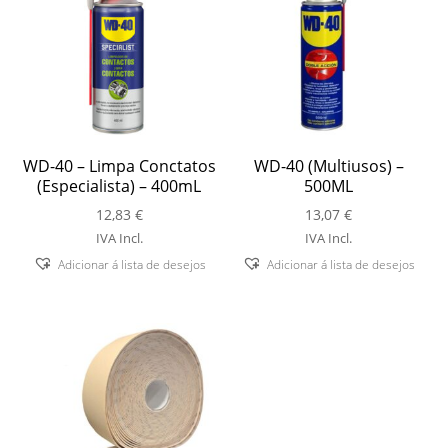
WD-40 – Limpa Conctatos
WD-40 (Multiusos) –
(Especialista) – 400mL
500ML
12,83
€
13,07
€
IVA Incl.
IVA Incl.
Adicionar á lista de desejos
Adicionar á lista de desejos