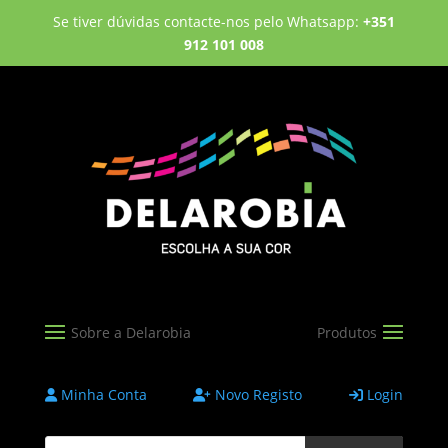
Se tiver dúvidas contacte-nos pelo Whatsapp:
+351
912 101 008
Minha Conta
Novo Registo
Login
Products