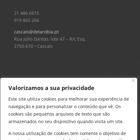
Loja – Cascais
21 486 6615
919 865 266
cascais@delarobia.pt
Rua Júlio Dantas, lote 47 – R/c Esq.
2750-670 • Cascais
Delarobia – Construção
912 441 514
Valorizamos a sua privacidade
construcao@delarobia.pt
Este site utiliza cookies para melhorar sua experiência de
R. António Andrade, 1171
navegação e para personalizar o conteúdo que vê. Os
2820-287 • Charneca de Caparica
cookies são pequenos arquivos de texto que são
armazenados no seu dispositivo quando visita um site.
Products
search
PESQUISAR
A nossa utilização de cookies tem somente o objetivo de