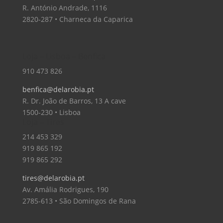
R. António Andrade, 1116
2820-287 • Charneca da Caparica
Loja – Lisboa – Benfica
910 473 826
benfica@delarobia.pt
R. Dr. João de Barros, 13 A cave
1500-230 • Lisboa
Loja – Tires
214 453 329
919 865 192
919 865 292
tires@delarobia.pt
Av. Amália Rodrigues, 190
2785-613 • São Domingos de Rana