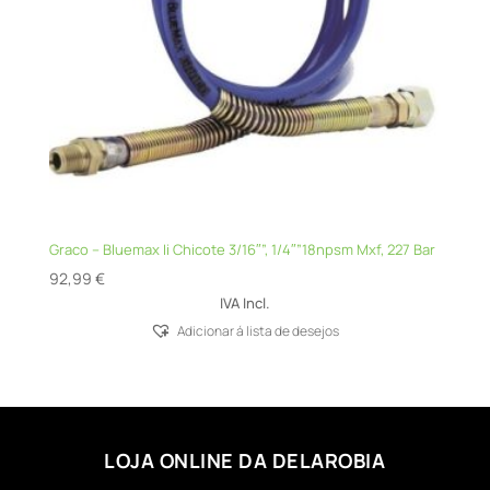
Graco – Bluemax Ii Chicote 3/16″”, 1/4″”18npsm Mxf, 227 Bar
92,99
€
IVA Incl.
Adicionar á lista de desejos
LOJA ONLINE DA DELAROBIA