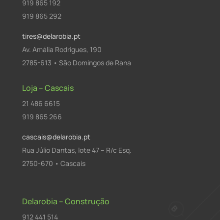
919 865 192
919 865 292
tires@delarobia.pt
Av. Amália Rodrigues, 190
2785-613 • São Domingos de Rana
Loja – Cascais
21 486 6615
919 865 266
cascais@delarobia.pt
Rua Júlio Dantas, lote 47 – R/c Esq.
2750-670 • Cascais
Delarobia – Construção
912 441 514