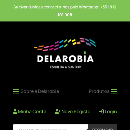
Se tiver dúvidas contacte-nos pelo Whatsapp:
+351 912
101 008
Minha Conta
Novo Registo
Login
Products
PESQUISAR