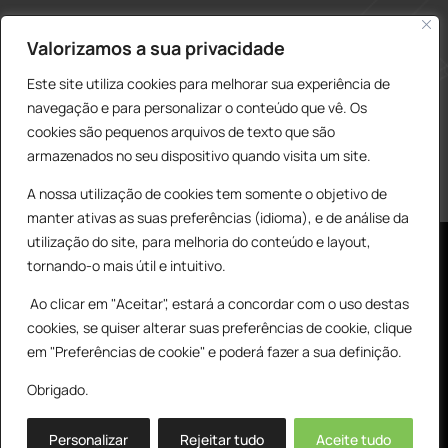
construcao@delarobia.pt
Valorizamos a sua privacidade
R. António Andrade, 1171
Este site utiliza cookies para melhorar sua experiência de
2820-287 • Charneca de Caparica
navegação e para personalizar o conteúdo que vê. Os
cookies são pequenos arquivos de texto que são
Products
PESQUISAR
search
armazenados no seu dispositivo quando visita um site.
A nossa utilização de cookies tem somente o objetivo de
manter ativas as suas preferências (idioma), e de análise da
utilização do site, para melhoria do conteúdo e layout,
tornando-o mais útil e intuitivo.
Ao clicar em "Aceitar", estará a concordar com o uso destas
cookies, se quiser alterar suas preferências de cookie, clique
© All Copyright 2025 by Delarobia.pt
0
em "Preferências de cookie" e poderá fazer a sua definição.
Desenvolvidor por:
Tecnologias Imaginadas
Obrigado.
Personalizar
Rejeitar tudo
Aceite tudo