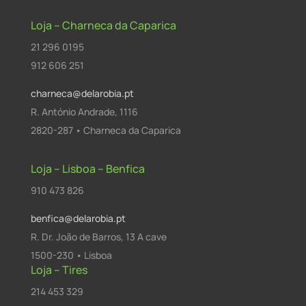
Loja – Charneca da Caparica
21 296 0195
912 606 251
charneca@delarobia.pt
R. António Andrade, 1116
2820-287 • Charneca da Caparica
Loja – Lisboa – Benfica
910 473 826
benfica@delarobia.pt
R. Dr. João de Barros, 13 A cave
1500-230 • Lisboa
Loja – Tires
214 453 329