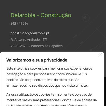
Delarobia – Construção
912 441 514
construcao@delarobia.pt
R. António Andrade, 1171
2820-287 • Charneca de Caparica
Products
Valorizamos a sua privacidade
PESQUISAR
search
Este site utiliza cookies para melhorar sua experiência de
navegação e para personalizar o conteúdo que vê. Os
cookies são pequenos arquivos de texto que são
armazenados no seu dispositivo quando visita um site.
A nossa utilização de cookies tem somente o objetivo de
manter ativas as suas preferências (idioma), e de análise da
utilização do site, para melhoria do conteúdo e layout,