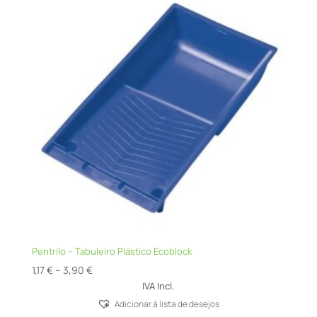
Pentrilo – Tabuleiro Plástico Ecoblock
Price
1,17
€
–
3,90
€
range:
IVA Incl.
1,17 €
Adicionar á lista de desejos