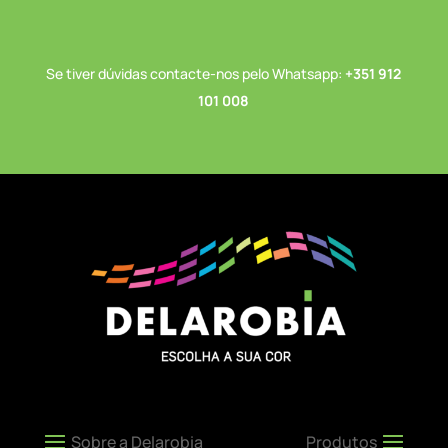
Se tiver dúvidas contacte-nos pelo Whatsapp:
+351 912
101 008