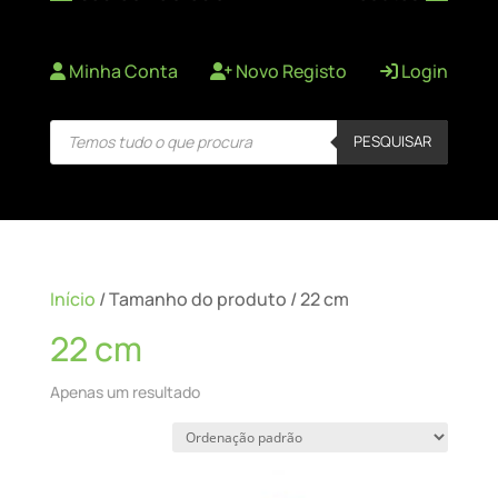
Minha Conta
Novo Registo
Login
Products
PESQUISAR
search
Início
/ Tamanho do produto / 22 cm
22 cm
Apenas um resultado