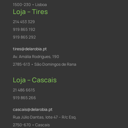
1500-230 • Lisboa
Loja – Tires
214 453 329
919 865 192
919 865 292
tires@delarobia.pt
Av. Amália Rodrigues, 190
2785-613 • São Domingos de Rana
Loja – Cascais
21 486 6615
919 865 266
cascais@delarobia.pt
Rua Júlio Dantas, lote 47 – R/c Esq.
2750-670 • Cascais