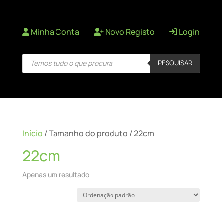
Minha Conta
Novo Registo
Login
Products
PESQUISAR
search
Início
/ Tamanho do produto / 22cm
22cm
Apenas um resultado