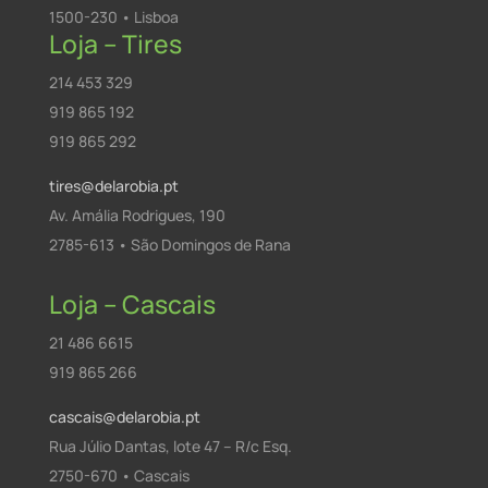
1500-230 • Lisboa
Loja – Tires
214 453 329
919 865 192
919 865 292
tires@delarobia.pt
Av. Amália Rodrigues, 190
2785-613 • São Domingos de Rana
Loja – Cascais
21 486 6615
919 865 266
cascais@delarobia.pt
Rua Júlio Dantas, lote 47 – R/c Esq.
2750-670 • Cascais