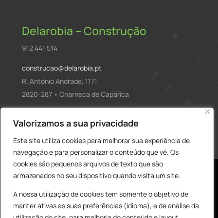
Delarobia – Construção
912 441 514
construcao@delarobia.pt
R. António Andrade, 1171
2820-287 • Charneca de Caparica
Products
Valorizamos a sua privacidade
PESQUISAR
search
Este site utiliza cookies para melhorar sua experiência de
navegação e para personalizar o conteúdo que vê. Os
cookies são pequenos arquivos de texto que são
armazenados no seu dispositivo quando visita um site.
A nossa utilização de cookies tem somente o objetivo de
manter ativas as suas preferências (idioma), e de análise da
utilização do site, para melhoria do conteúdo e layout,