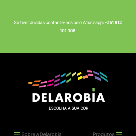
Se tiver dúvidas contacte-nos pelo Whatsapp:
+351 912
101 008