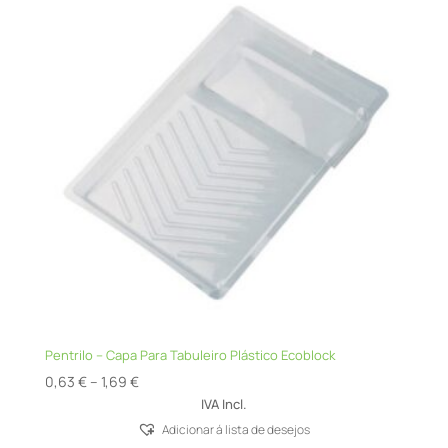
Pentrilo – Capa Para Tabuleiro Plástico Ecoblock
Price
0,63
€
–
1,69
€
range:
IVA Incl.
0,63 €
Adicionar á lista de desejos